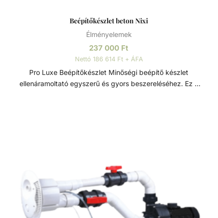
Beépítőkészlet beton Nixi
Élményelemek
237 000
Ft
Nettó 186 614 Ft + ÁFA
Pro Luxe Beépítőkészlet Minőségi beépítő készlet
ellenáramoltató egyszerű és gyors beszereléséhez. Ez a
készlet tartalmazza mindazokat az alkatrészeket és
szerelési elemeket, amelyek nélkülözhetetlenek az
ellenáramoltató, medence falába történő szakszerű és
stabil beépítéséhez. Acis Pro Luxe ellenáramoltató
alkatrészcsomag betonos medencékhez, amelyet a
medence szerkezetépítése alkalmával kell beépíteni.
Ellenáramoltatók Az ellenáramoltató berendezés, különösen
kis méretű medencék esetében jó opcionális kiegészítő,
hiszen áramlással szemben, gyakorlatilag egyhelyben teszi
lehetővé használója számára a természetes és a
hosszútávú úszás élményét. Nagy előnye, hogy az úszás
tempóját sajátmagunk alakíthatjuk ki azzal, hogy távolabb,