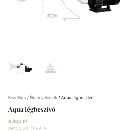
Kezdőlap
/
Élményelemek
/ Aqua légbeszívó
Aqua légbeszívó
3 300
Ft
Nettó 2 598 Ft + ÁFA