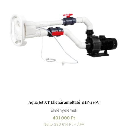
Univerzális beépítő elem fóliás és betonos medencékhez.
Csomag tartalma: - szivattyú - beépítő elem -
vezérlődoboz - 2db D75 golyóscsap Ellenáramoltatók Az
ellenáramoltató berendezés, különösen kis méretű
medencék esetében jó opcionális kiegészítő, hiszen
áramlással szemben, gyakorlatilag egyhelyben teszi
lehetővé használója számára a természetes és a
hosszútávú úszás élményét. Nagy előnye, hogy az úszás
tempóját sajátmagunk alakíthatjuk ki azzal, hogy távolabb,
vagy közelebb úszunk a fúvókákhoz. Számos
teljesítményű ellenáramoltató létezik, így a vásárlás előtt
mindenképp érdemes felmérni a felhasználói igényeket.
Mindemellett, az erős jeteknek köszönhető vízsugár és a
keletkező levegő buborék áramlása is kiváló víz alatti
masszázsélményt nyújt.
Aqua Jet XT Ellenáramoltató 3HP/230V
Élményelemek
491 000
Ft
Nettó 386 614 Ft + ÁFA