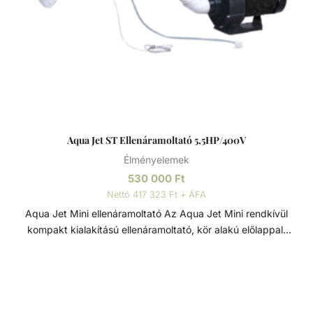
vagy közelebb úszunk a fúvókákhoz. Számos
teljesítményű ellenáramoltató létezik, így a vásárlás előtt
mindenképp érdemes felmérni a felhasználói igényeket.
Mindemellett, az erős jeteknek köszönhető vízsugár és a
keletkező levegő buborék áramlása is kiváló víz alatti
masszázsélményt nyújt.
Aqua Jet ST Ellenáramoltató 5,5HP/400V
Élményelemek
530 000
Ft
Nettó 417 323 Ft + ÁFA
Aqua Jet Mini ellenáramoltató Az Aqua Jet Mini rendkívül
kompakt kialakítású ellenáramoltató, kör alakú előlappal.
Több funkciós, falba építhető ellenáramoltató - minden
medencetípushoz - az egyhelyben úszás élményét a víz és
a buborékok áramlásának köszönhetően masszázs
élménnyel vagy hullámfürdővel egészíti ki. Letisztult forma,
egyszerű beépítés és alacsony karbantartási igény jellemzi.