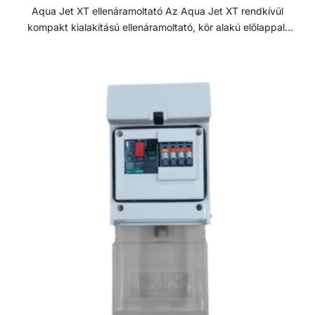
Aqua Jet XT ellenáramoltató Az Aqua Jet XT rendkívül
kompakt kialakítású ellenáramoltató, kör alakú előlappal.
Több funkciós, falba építhető ellenáramoltató - minden
medencetípushoz - az egyhelyben úszás élményét a víz és
a buborékok áramlásának köszönhetően masszázs
élménnyel vagy hullámfürdővel egészíti ki. Letisztult forma,
egyszerű beépítés és alacsony karbantartási igény jellemzi.
Univerzális beépítő elem fóliás és betonos medencékhez.
Csomag tartalma: - szivattyú - beépítő elem -
vezérlődoboz - 2db D75 golyóscsap Ellenáramoltatók Az
ellenáramoltató berendezés, különösen kis méretű
medencék esetében jó opcionális kiegészítő, hiszen
áramlással szemben, gyakorlatilag egyhelyben teszi
lehetővé használója számára a természetes és a
hosszútávú úszás élményét. Nagy előnye, hogy az úszás
tempóját sajátmagunk alakíthatjuk ki azzal, hogy távolabb,
vagy közelebb úszunk a fúvókákhoz. Számos
teljesítményű ellenáramoltató létezik, így a vásárlás előtt
mindenképp érdemes felmérni a felhasználói igényeket.