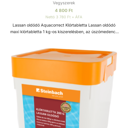
Vegyszerek
4 800
Ft
Nettó 3 780 Ft + ÁFA
Lassan oldódó Aquacorrect Klórtabletta Lassan oldódó
maxi klórtabletta 1 kg-os kiszerelésben, az úszómedence
fertőtlenítésére, csírátlanítására. Hatékony gombásodás,
baktériumképződés ellen és organikus anyagokat épít fel a
víz zavarosodásának megelőzésére. Privát
úszómedencékhez ajánlott, minden vízkeménységnél
tökéletesen alkalmazható. Egy darab tabletta 200 gr.
Felhasználás: általános klórozás és hosszú-távú klórozás.
Elhelyezése úszó vegyszeradagolóba vagy szkimmerbe
javasolt. Klór A mikroorganizmusokat a mechanikus
medencetisztítás, a szűrőrendszer nem tudja teljesen
eltávolítani. Forró napokon a magas hőmérséklet tökéletes
feltételeket biztosít a mikroorganizmusok és kórokozók
számának gyarapodásához. Ezek táplálékul szolgálnak az
algáknak, amelyek egymás után szaporodnak, amik
tökéletes táptalajt jelentenek a baktériumok, vírusok és