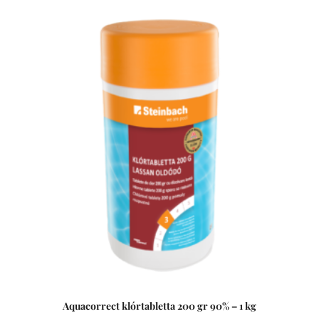
ellenőrzés mellett lehet végezni. Hatóanyag: - nátrium-
hipoklorit oldat Klór A mikroorganizmusokat a mechanikus
medencetisztítás, a szűrőrendszer nem tudja teljesen
eltávolítani. Forró napokon a magas hőmérséklet tökéletes
feltételeket biztosít a mikroorganizmusok és kórokozók
számának gyarapodásához. Ezek táplálékul szolgálnak az
algáknak, amelyek egymás után szaporodnak, amik
tökéletes táptalajt jelentenek a baktériumok, vírusok és
gombák számára. Klóros fertőtlenítőszer használata ezért
rendkívül fontos a mikroorganizmusok szaporodásának
gátlása, a víz zavarosságának ellensúlyozása és a fürdővíz
tisztán tartása érdekében.
Aquacorrect klórtabletta 200 gr 90% – 1 kg