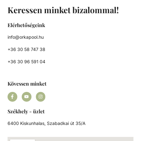
kötelező érvényű. Hűvösen és szárazon, fénytől védett, jól
Keressen minket bizalommal!
szellőző helyen tárolja.
Elérhetőségeink
info@orkapool.hu
+36 30 58 747 38
+36 30 96 591 04
Kövessen minket
Székhely - üzlet
6400 Kiskunhalas, Szabadkai út 35/A