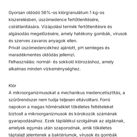
Gyorsan oldódó 56%-os klórgranulátum 1 kg-os
kiszerelésben, úszómedence fertőtlenítésére,
csírátlanítására. Vízápolási termék fertőtlenítésre és
algásodás megelőzésére, amely hatékony gombák, vírusok
és szerves zavaros anyagok ellen.
Privát úszómedencékhez ajánlott, pH semleges és
maradékmentes oldódás jellemzi.
Felhasználás: normál- és sokkoló klórozáshoz, amely
alkalmas minden vízkeménységhez.
Klór
A mikroorganizmusokat a mechanikus medencetisztítás, a
szűrőrendszer nem tudja teljesen eltávolítani. Forró
napokon a magas hőmérséklet tökéletes feltételeket
biztosít a mikroorganizmusok és kórokozók számának
gyarapodásához. Ezek táplálékul szolgálnak az algáknak,
amelyek egymás után szaporodnak, amik tökéletes
táptalajt jelentenek a baktériumok, vírusok és gombák