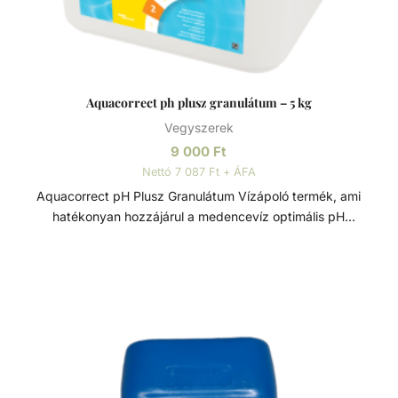
Aquacorrect ph plusz granulátum – 5 kg
Vegyszerek
9 000
Ft
Nettó 7 087 Ft + ÁFA
Aquacorrect pH Plusz Granulátum Vízápoló termék, ami
hatékonyan hozzájárul a medencevíz optimális pH
tartalmához. Lúgos granulátum a medencevíz pH
értékének növelésére, 5 kg-os kiszerelésben. A víz pH-
értéke az egyik legfontosabb tényező az uszodai
fertőtlenítőszerek optimális hatása szempontjából. A pH-
érték optimális tartománya 7,0 és 7,4 között van. Az
eltérések növelik a többi termék szükséges adagolási
mennyiségét, vagy csökkentik azok hatását. pH - (minusz)
granulátum a pH-érték csökkentésére, pH + (plusz)