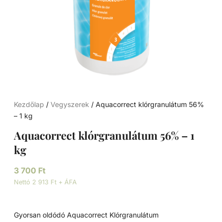
Kezdőlap
/
Vegyszerek
/ Aquacorrect klórgranulátum 56%
– 1 kg
Aquacorrect klórgranulátum 56% – 1
kg
3 700
Ft
Nettó 2 913 Ft + ÁFA
Gyorsan oldódó Aquacorrect Klórgranulátum