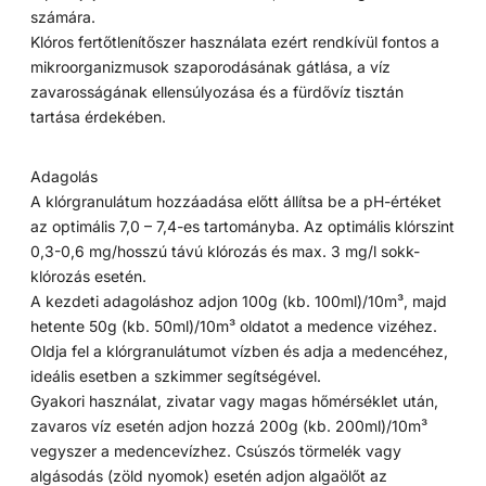
számára.
Klóros fertőtlenítőszer használata ezért rendkívül fontos a
mikroorganizmusok szaporodásának gátlása, a víz
zavarosságának ellensúlyozása és a fürdővíz tisztán
tartása érdekében.
Adagolás
A klórgranulátum hozzáadása előtt állítsa be a pH-értéket
az optimális 7,0 – 7,4-es tartományba. Az optimális klórszint
0,3-0,6 mg/hosszú távú klórozás és max. 3 mg/l sokk-
klórozás esetén.
A kezdeti adagoláshoz adjon 100g (kb. 100ml)/10m³, majd
hetente 50g (kb. 50ml)/10m³ oldatot a medence vizéhez.
Oldja fel a klórgranulátumot vízben és adja a medencéhez,
ideális esetben a szkimmer segítségével.
Gyakori használat, zivatar vagy magas hőmérséklet után,
zavaros víz esetén adjon hozzá 200g (kb. 200ml)/10m³
vegyszer a medencevízhez. Csúszós törmelék vagy
algásodás (zöld nyomok) esetén adjon algaölőt az