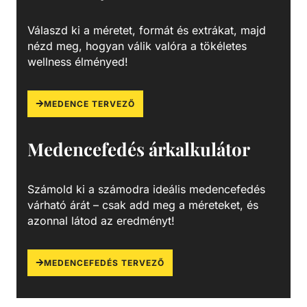
visszamosás, valamint a könnyű szervizelhetőség
érdekében. Szűrőtartály A medence vizének tisztaságát
Válaszd ki a méretet, formát és extrákat, majd
folyamatos vízforgatással és szűréssel tudjuk fenn tartani.
nézd meg, hogyan válik valóra a tökéletes
Az álló vízben, melyet süt a nap, könnyedén
wellness élményed!
elszaporodhatnak az algák és más szennyeződések,
melyek nem csak a látványt rontják, de a fürdőzők
egészségére is veszélyesek lehetnek. A szűrőtartály a
MEDENCE TERVEZŐ
vízforgató készülék segítségével az egészen finom
szennyeződéseket is kiszűrhetik a vízből, amelyek így
Medencefedés árkalkulátor
fennakadnak a szűrőközegen.
Számold ki a számodra ideális medencefedés
várható árát – csak add meg a méreteket, és
azonnal látod az eredményt!
MEDENCEFEDÉS TERVEZŐ