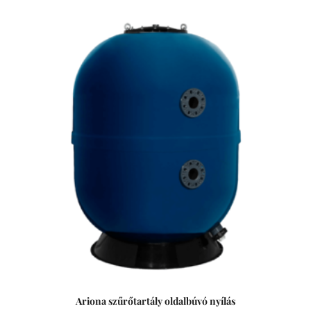
Ariona szűrőtartály oldalbúvó nyílás