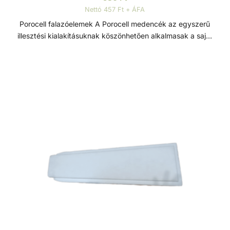
jelentősen meghosszabbítható a fürdő szezon.
Nettó 457 Ft + ÁFA
Energiatakarékos hőszivattyúval bővítve a rendszert, a
Porocell falazóelemek A Porocell medencék az egyszerű
fürdőzés élményét messze hosszabban élvezheti, mint más
illesztési kialakításuknak köszönhetően alkalmasak a saját
típusú medencében. A fal ezen tulajdonsága a hőmérsékleti
kezű építésre is, szükségtelenné válik a zsaluzás és
változásoktól is függ , mint pl. feszülések, vagy
szigetelés is. A rendszert alkotó téglák nagy sűrűségű
fagyhatások, amelyek a medence falát és a bélésfóliát is
extrudált polisztirolból készülnek, és fűrésszel, vagy késsel
megrongálhatják. A Porocell rendszer ezzel szemben ezt
25 centiméterenként vágható. Minden beépítendő
megakadályozza, a feszültségeket elnyeli.
medenceelem, mint a szkimmer, befúvó, világítótestek,
ellenáramoltató készülék, könnyen és precízen
beépíthetőek. Ez a rugalmas megmunkálhatóság, nagy
szabadságot enged a medence formavilágának
kialakításában, alkalmazkodva a medence méretéhez is.
Egy vasbeton alapon helyezzük el a rendszert alkotó
téglákat amiket betonacéllal erősítünk és mixer betonnal
feltöltünk. A medencefalon és az alapon egy geotextilia
réteget helyezünk el. Amennyiben előregyártott fóliával
béleljük a medencét a medenceperemen akkor egy
műanyagprofilt rögzítünk, amely a medencefólia könnyű
felhelyezését teszi lehetővé. A hő, közel 80%-a a