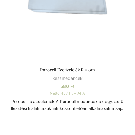
Porocell Eco ívelő ék R = 0m
Készmedencék
580
Ft
Nettó 457 Ft + ÁFA
Porocell falazóelemek A Porocell medencék az egyszerű
illesztési kialakításuknak köszönhetően alkalmasak a saját
kezű építésre is, szükségtelenné válik a zsaluzás és
szigetelés is. A rendszert alkotó téglák nagy sűrűségű
extrudált polisztirolból készülnek, és fűrésszel, vagy késsel