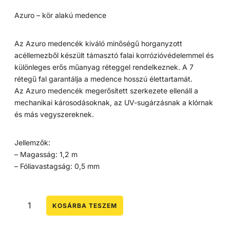
Azuro – kör alakú medence
Az Azuro medencék kiváló minőségű horganyzott
acéllemezből készült támasztó falai korrózióvédelemmel és
különleges erős műanyag réteggel rendelkeznek. A 7
rétegű fal garantálja a medence hosszú élettartamát.
Az Azuro medencék megerősített szerkezete ellenáll a
mechanikai károsodásoknak, az UV-sugárzásnak a klórnak
és más vegyszereknek.
Jellemzők:
– Magasság: 1,2 m
– Fóliavastagság: 0,5 mm
KOSÁRBA TESZEM