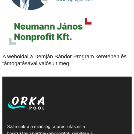
A weboldal a Demján Sándor Program keretében és
támogatásával valósult meg.
Számunkra a minőség, a precizitás és a
hosszú távú partnerkapcsolatok kiépítése a