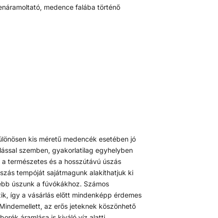
lenáramoltató, medence falába történő
ülönösen kis méretű medencék esetében jó
mlással szemben, gyakorlatilag egyhelyben
a a természetes és a hosszútávú úszás
szás tempóját sajátmagunk alakíthatjuk ki
lebb úszunk a fúvókákhoz. Számos
ezik, így a vásárlás előtt mindenképp érdemes
. Mindemellett, az erős jeteknek köszönhető
orék áramlása is kiváló víz alatti