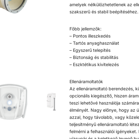
amelyek nélkülözhetetlenek az el
szakszerű és stabil beépítéséhez.
Főbb jellemzők:
– Pontos illeszkedés
– Tartós anyaghasználat
– Egyszerű telepítés
– Biztonság és stabilitás
– Eszktétikus kivitelezés
Ellenáramoltatók
Az ellenáramoltató berendezés, k
opcionális kiegészítő, hiszen ára
teszi lehetővé használója számár
élményét. Nagy előnye, hogy az ú
azzal, hogy távolabb, vagy köze
teljesítményű ellenáramoltató lét
felmérni a felhasználói igényeket
vízsugár és a keletkező levegő bub