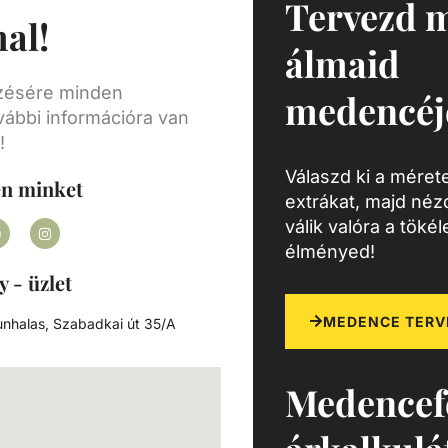
Tervezd 
al!
éretű
tő,
álmaid
g
ra a
ezésére minden
medencéj
ét.
vábbi információra van
agunk
!
y
Válaszd ki a mérete
en minket
extrákat, majd né
sárlás
válik valóra a töké
nálói
élményed!
k
gő
y - üzlet
MEDENCE TERV
nhalas, Szabadkai út 35/A
Medencef