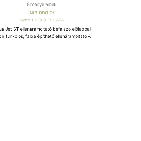
Élményelemek
143 000
Ft
Nettó 112 598 Ft + ÁFA
a Jet ST ellenáramoltató befalazó előlappal
b funkciós, falba építhető ellenáramoltató -
den medencetípushoz - az egyhelyben úszás
lményét a víz és a buborékok áramlásának
köszönhetően masszázs élménnyel vagy
ullámfürdővel egészíti ki. Letisztult forma,
erű beépítés és alacsony karbantartási igény
mzi. Univerzális beépítő elem fóliás és betonos
encékhez. Előlap kapaszkodóval. Csomag
ítő elem - vezérlődoboz
D75 golyóscsap Ellenáramoltató befalazó
m A befalazó elem egy alapvető kiegészítő a
medence ellenáramoltató rendszerének
ítéséhez. Egy beépíthető alkatrész, amelyet a
nce építése vagy felújítása során építenek a
medence falába. Ez az elem biztosítja az