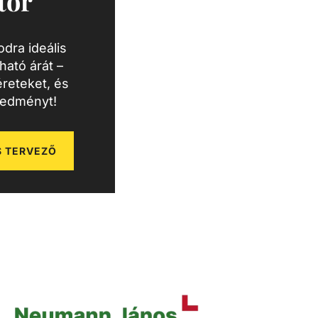
tor
dra ideális
ató árát –
reteket, és
redményt!
 TERVEZŐ