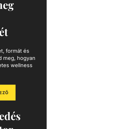
meg
ét
t, formát és
zd meg, hogyan
letes wellness
EZŐ
edés