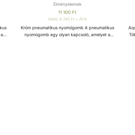
Élményelemek
11 100
Ft
Nettó 8 740 Ft + ÁFA
Króm pneumatikus nyomógomb A pneumatikus
Aqu
 a
nyomógomb egy olyan kapcsoló, amelyet a
Töb
l
levegőnyomás változásának segítségével
min
aktiválnak. Többnyire egy gombot tartalmaz, amit
é
ez
megnyomva a levegőnyomás változik, és ez
gy
aktivál egy folyamatot, mechanizmust vagy
h
vezérlőrendszert. A króm bevonat ellenállóvá teszi
egysz
az eszközt a korrózióval, kopással és egyéb külső
jelle
behatásokkal szemben.
med
tartalma: - szivattyú - beép
- 2db 
ele
telep
mede