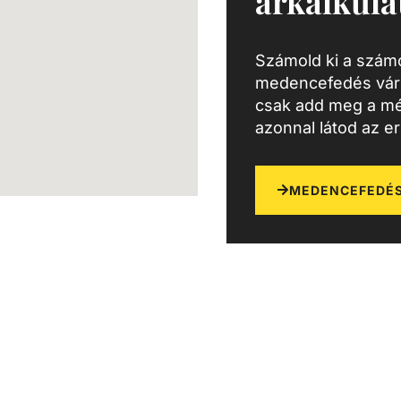
árkalkulá
Számold ki a számo
medencefedés várh
csak add meg a mé
azonnal látod az e
MEDENCEFEDÉS