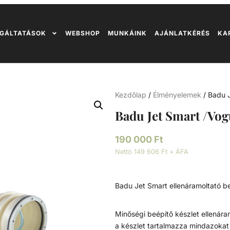
GÁLTATÁSOK
WEBSHOP
MUNKÁINK
AJÁNLATKÉRÉS
KA
Kezdőlap
/
Élményelemek
/ Badu 
Badu Jet Smart /Vog
190 000
Ft
Nettó 149 606 Ft + ÁFA
Badu Jet Smart ellenáramoltató be
Minőségi beépítő készlet ellenár
a készlet tartalmazza mindazokat 