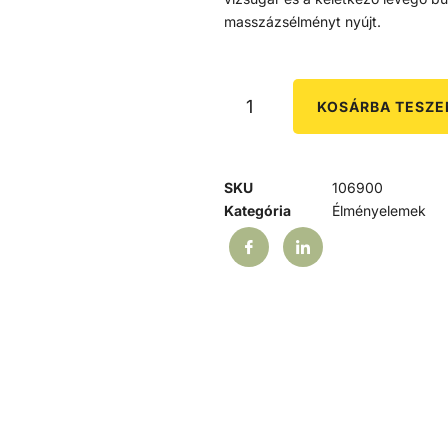
masszázsélményt nyújt.
KOSÁRBA TESZ
SKU
106900
Kategória
Élményelemek