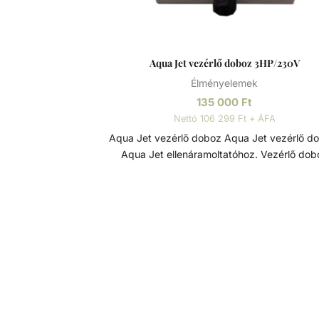
Aqua Jet vezérlő doboz 3HP/230V
Élményelemek
135 000
Ft
Nettó 106 299 Ft + ÁFA
Aqua Jet vezérlő doboz Aqua Jet vezérlő doboz,
Aqua Jet ellenáramoltatóhoz. Vezérlő dob
ellenáramoltató rendszer működtetésére 
szabályozására szolgál, amely egy népsz
medencekiegészítő az úszás élményéne
fokozására. Funkciók: - Működés szabályozása:
Lehetővé teszi az ellenáramoltató be- é
kikapcsolását - Teljesítmény beállítása:
Szabályozhatja a vízsugár erősségét a kív
intenzitás eléréséhez - Biztonság: Védelmet nyújt a
rendszernek a túlterhelés és egyéb elektr
problémák ellen Ellenáramoltatók Az