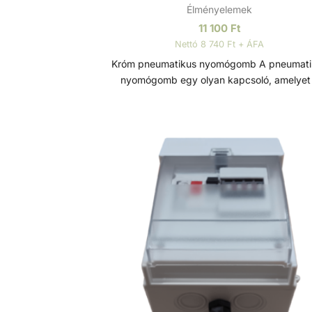
Élményelemek
11 100
Ft
Nettó 8 740 Ft + ÁFA
Króm pneumatikus nyomógomb A pneumatikus
nyomógomb egy olyan kapcsoló, amelyet
levegőnyomás változásának segítségéve
aktiválnak. Többnyire egy gombot tartalmaz, amit
megnyomva a levegőnyomás változik, és 
aktivál egy folyamatot, mechanizmust va
vezérlőrendszert.