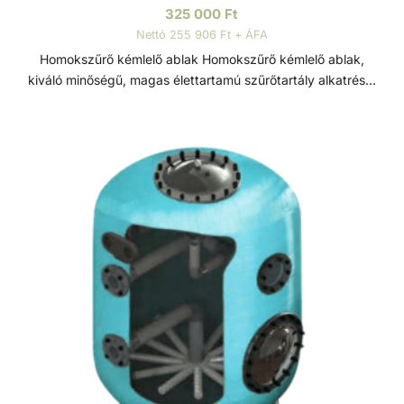
325 000
Ft
Nettó 255 906 Ft + ÁFA
Homokszűrő kémlelő ablak Homokszűrő kémlelő ablak,
kiváló minőségű, magas élettartamú szűrőtartály alkatrész.
Átmérője: Ø125 mm. Szűrőtartály A medence vizének
tisztaságát folyamatos vízforgatással és szűréssel tudjuk
fenn tartani. Az álló vízben, melyet süt a nap, könnyedén
elszaporodhatnak az algák és más szennyeződések,
melyek nem csak a látványt rontják, de a fürdőzők
egészségére is veszélyesek lehetnek. A szűrőtartály a
vízforgató készülék segítségével az egészen finom
szennyeződéseket is kiszűrhetik a vízből, amelyek így
fennakadnak a szűrőközegen.