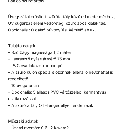
Baltico szűrőtartály
Üvegszállal erősített szűrőtartály közületi medencékhez,
UV sugárzás elleni védőréteg, szűrőlapos kialakítás.
Opcionális : Oldalsó búvónyílás, Kémlelő ablak.
Tulajdonságok:
– Szűrőágy magassága 1,2 méter
– Leeresztő nyílás átmérő 75 mm
– PVC csatlakozó karmantyú
– A szűrő külön speciális ózonnak ellenálló bevonattal is
rendelhető
– 10 év garancia
– Opcionális: 5 állásos PVC váltószelep, karmantyús
csatlakozással
– A szűrőtartály OTH engedéllyel rendelkezik
Műszaki adatok:
– Üzemi nyomás: 0,6 -2 kg/cm2