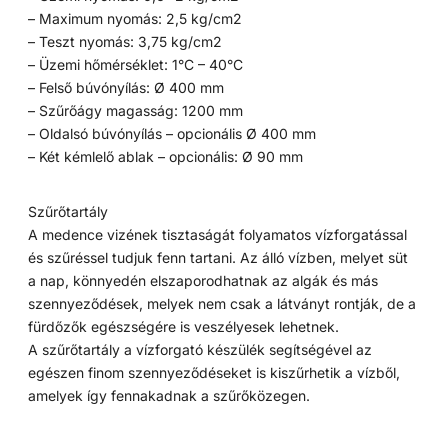
– Maximum nyomás: 2,5 kg/cm2
– Teszt nyomás: 3,75 kg/cm2
– Üzemi hőmérséklet: 1°C – 40°C
– Felső búvónyílás: Ø 400 mm
– Szűrőágy magasság: 1200 mm
– Oldalsó búvónyílás – opcionális Ø 400 mm
– Két kémlelő ablak – opcionális: Ø 90 mm
Szűrőtartály
A medence vizének tisztaságát folyamatos vízforgatással
és szűréssel tudjuk fenn tartani. Az álló vízben, melyet süt
a nap, könnyedén elszaporodhatnak az algák és más
szennyeződések, melyek nem csak a látványt rontják, de a
fürdőzők egészségére is veszélyesek lehetnek.
A szűrőtartály a vízforgató készülék segítségével az
egészen finom szennyeződéseket is kiszűrhetik a vízből,
amelyek így fennakadnak a szűrőközegen.