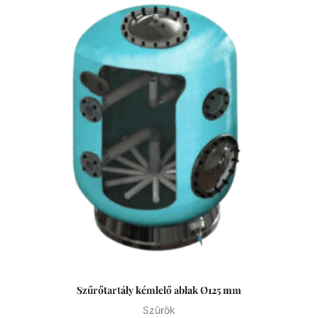
leeresztővel rendelkezik, a gyors téliesítéshez és
szervizeléshez. A felső diffúzor biztosítja a víz egyenletes
eloszlását a homokágy tetején; ami sima, szabadon áramló
teljesítményt biztosít. Precíziósan megtervezett öntisztító
oldalsó csatornák a kiegyensúlyozott áramlás és
visszamosás, valamint a könnyű szervizelhetőség
érdekében. Szűrőtartály A medence vizének tisztaságát
folyamatos vízforgatással és szűréssel tudjuk fenn tartani.
Az álló vízben, melyet süt a nap, könnyedén
elszaporodhatnak az algák és más szennyeződések,
melyek nem csak a látványt rontják, de a fürdőzők
egészségére is veszélyesek lehetnek. A szűrőtartály a
vízforgató készülék segítségével az egészen finom
szennyeződéseket is kiszűrhetik a vízből, amelyek így
fennakadnak a szűrőközegen.
Szűrőtartály kémlelő ablak Ø125 mm
Szűrők