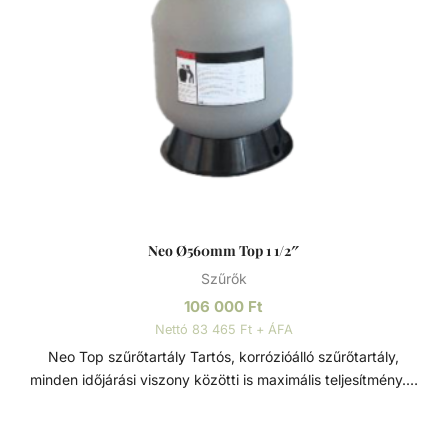
Neo Ø560mm Top 1 1/2″
Szűrők
106 000
Ft
Nettó 83 465 Ft + ÁFA
Neo Top szűrőtartály Tartós, korrózióálló szűrőtartály,
minden időjárási viszony közötti is maximális teljesítmény. 7
állású vezérlőszeleppel szerelve, így gyors és egyszerű
szűrőcserét tesz lehetővé. Nagynyomású homok/víz