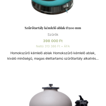
Szűrőtartály kémlelő ablak Ø200 mm
Szűrők
398 000
Ft
Nettó 313 386 Ft + ÁFA
Homokszűrő kémlelő ablak Homokszűrő kémlelő ablak,
kiváló minőségű, magas élettartamú szűrőtartály alkatrész.
Átmérője: Ø200 mm. Szűrőtartály A medence vizének
tisztaságát folyamatos vízforgatással és szűréssel tudjuk
fenn tartani. Az álló vízben, melyet süt a nap, könnyedén
elszaporodhatnak az algák és más szennyeződések,
melyek nem csak a látványt rontják, de a fürdőzők
egészségére is veszélyesek lehetnek. A szűrőtartály a
vízforgató készülék segítségével az egészen finom
szennyeződéseket is kiszűrhetik a vízből, amelyek így