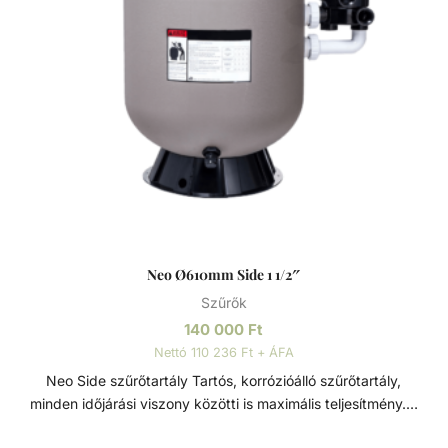
fennakadnak a szűrőközegen.
Neo Ø610mm Side 1 1/2″
Szűrők
140 000
Ft
Nettó 110 236 Ft + ÁFA
Neo Side szűrőtartály Tartós, korrózióálló szűrőtartály,
minden időjárási viszony közötti is maximális teljesítmény. 7
állású vezérlőszeleppel szerelve, így gyors és egyszerű