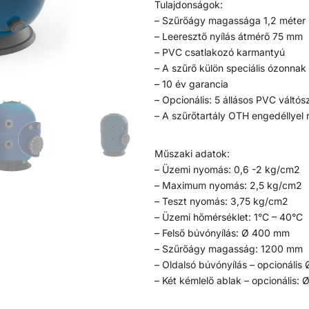
Tulajdonságok:
– Szűrőágy magassága 1,2 méter
– Leeresztő nyílás átmérő 75 mm
– PVC csatlakozó karmantyú
– A szűrő külön speciális ózonnak 
– 10 év garancia
– Opcionális: 5 állásos PVC váltó
– A szűrőtartály OTH engedéllyel 
Műszaki adatok:
– Üzemi nyomás: 0,6 -2 kg/cm2
– Maximum nyomás: 2,5 kg/cm2
– Teszt nyomás: 3,75 kg/cm2
– Üzemi hőmérséklet: 1°C – 40°C
– Felső búvónyílás: Ø 400 mm
– Szűrőágy magasság: 1200 mm
– Oldalsó búvónyílás – opcionáli
– Két kémlelő ablak – opcionális: