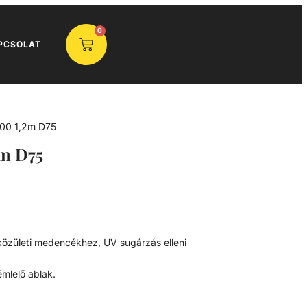
0
PCSOLAT
00 1,2m D75
m D75
y közületi medencékhez, UV sugárzás elleni
émlelő ablak.