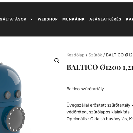
GÁLTATÁSOK
WEBSHOP
MUNKÁINK
AJÁNLATKÉRÉS
KA
Kezdőlap
/
Szűrők
/ BALTICO Ø12
BALTICO Ø1200 1,2
Baltico szűrőtartály
Üvegszállal erősített szűrőtartál
védőréteg, szűrőlapos kialakítás.
Opcionális : Oldalsó búvónyílás, K