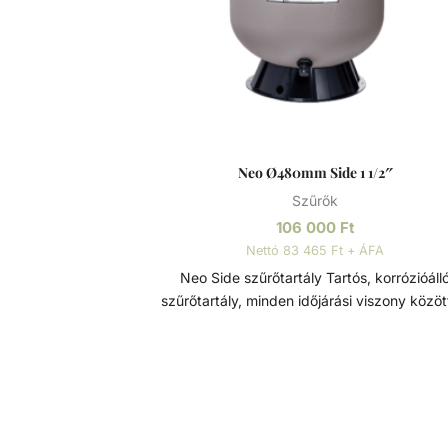
szűrőközegen.
Neo Ø480mm Side 1 1/2″
Szűrők
106 000
Ft
Nettó 83 465 Ft + ÁFA
Neo Side szűrőtartály Tartós, korrózióálló
szűrőtartály, minden időjárási viszony között
maximális teljesítmény. 7 állású vezérlőszele
szerelve, így gyors és egyszerű szűrőcserét
lehetővé. Nagynyomású homok/víz leereszt
rendelkezik, a gyors téliesítéshez és
szervizeléshez. A felső diffúzor biztosítja a 
egyenletes eloszlását a homokágy tetején; 