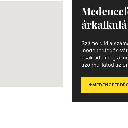
Medencef
árkalkulá
Számold ki a számo
medencefedés várh
csak add meg a mé
azonnal látod az e
MEDENCEFEDÉS