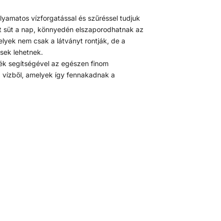
yamatos vízforgatással és szűréssel tudjuk
yet süt a nap, könnyedén elszaporodhatnak az
yek nem csak a látványt rontják, de a
sek lehetnek.
lék segítségével az egészen finom
a vízből, amelyek így fennakadnak a