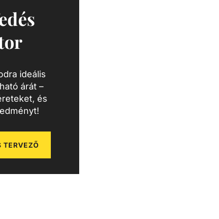
edés
tor
dra ideális
ató árát –
reteket, és
redményt!
 TERVEZŐ