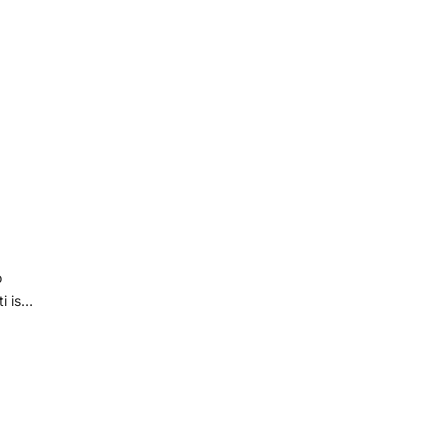
szűrőközegen.
i is
ppel
 tesz
ővel
víz
ami