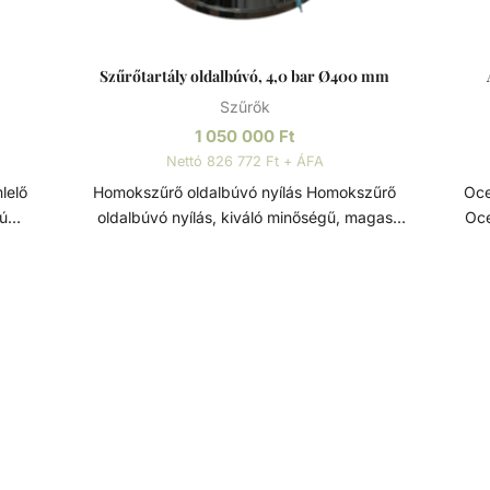
Szűrőtartály oldalbúvó, 4,0 bar Ø400 mm
Szűrők
1 050 000
Ft
Nettó 826 772 Ft + ÁFA
Homokszűrő oldalbúvó nyílás Homokszűrő
Ocea
mú
oldalbúvó nyílás, kiváló minőségű, magas
Ocea
m.
élettartamú szűrőtartály alkatrész. Átmérője: Ø400
át
mm. Szűrőtartály A medence vizének tisztaságát
vízf
 fenn
folyamatos vízforgatással és szűréssel tudjuk fenn
tartani. Az álló vízben, melyet süt a nap,
más
könnyedén elszaporodhatnak az algák és más
sz
nyt
szennyeződések, melyek nem csak a látványt
ront
yesek
rontják, de a fürdőzők egészségére is veszélyesek
lehetnek. A 
lehetnek. A szűrőtartály a vízforgató készülék
segí
seket
segítségével az egészen finom szennyeződéseket
is k
nak a
is kiszűrhetik a vízből, amelyek így fennakadnak a