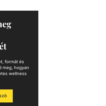
meg
ét
t, formát és
zd meg, hogyan
letes wellness
EZŐ