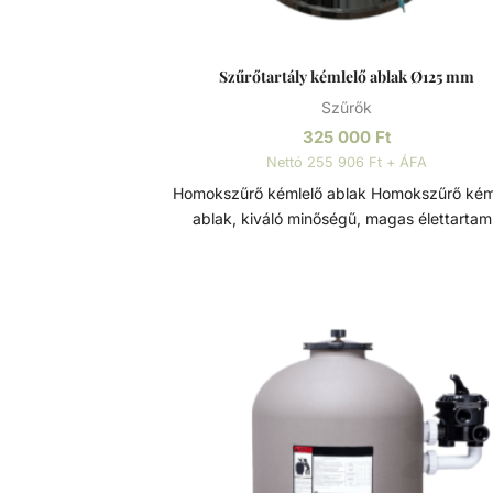
Szűrőtartály kémlelő ablak Ø125 mm
Szűrők
325 000
Ft
Nettó 255 906 Ft + ÁFA
Homokszűrő kémlelő ablak Homokszűrő kémlelő
ablak, kiváló minőségű, magas élettarta
szűrőtartály alkatrész. Átmérője: Ø125 m
Szűrőtartály A medence vizének tisztaság
folyamatos vízforgatással és szűréssel tudjuk
tartani. Az álló vízben, melyet süt a nap,
könnyedén elszaporodhatnak az algák és 
szennyeződések, melyek nem csak a látvá
rontják, de a fürdőzők egészségére is veszél
lehetnek. A szűrőtartály a vízforgató készülék
segítségével az egészen finom szennyeződé
is kiszűrhetik a vízből, amelyek így fennakad