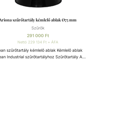
Ariona szűrőtartály kémlelő ablak Ø75 mm
Szűrők
291 000
Ft
Nettó 229 134 Ft + ÁFA
n szűrőtartály kémlelő ablak Kémlelő ablak
n Industrial szűrőtartályhoz Szűrőtartály A
medence vizének tisztaságát folyamatos
orgatással és szűréssel tudjuk fenn tartani. Az
álló vízben, melyet süt a nap, könnyedén
elszaporodhatnak az algák és más
ennyeződések, melyek nem csak a látványt
ják, de a fürdőzők egészségére is veszélyesek
szűrőtartály a vízforgató készülék
tségével az egészen finom szennyeződéseket
iszűrhetik a vízből, amelyek így fennakadnak a
szűrőközegen.