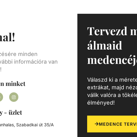
ít.
só
s
tőség
Tervezd 
al!
éssel
álmaid
üt a
 és
ezésére minden
medencéj
ványt
vábbi információra van
yesek
!
Válaszd ki a mérete
seket
en minket
extrákat, majd né
nak a
válik valóra a töké
élményed!
y - üzlet
MEDENCE TERV
nhalas, Szabadkai út 35/A