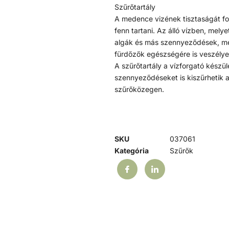
Szűrőtartály
A medence vizének tisztaságát fol
fenn tartani. Az álló vízben, mel
algák és más szennyeződések, mel
fürdőzők egészségére is veszélye
A szűrőtartály a vízforgató készü
szennyeződéseket is kiszűrhetik 
szűrőközegen.
SKU
037061
Kategória
Szűrők