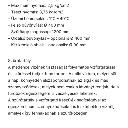
– Maximum nyomás: 2,5 kg/cm2
– Teszt nyomás: 3,75 kg/cm2
– Üzemi hőmérséklet: 1°C – 40°C
– Felső búvónyílás: Ø 400 mm
– Szűrőágy magasság: 1200 mm
– Oldalsó búvónyílás – opcionális Ø 400 mm
– Két kémlelő ablak – opcionális: Ø 90 mm
Szűrőtartály
A medence vizének tisztaságát folyamatos vízforgatással
és szűréssel tudjuk fenn tartani. Az álló vízben, melyet süt
a nap, könnyedén elszaporodhatnak az algák és más
szennyeződések, melyek nem csak a látványt rontják, de a
fürdőzők egészségére is veszélyesek lehetnek.
A szűrőtartály a vízforgató készülék segítségével az
egészen finom szennyeződéseket is kiszűrhetik a vízből,
amelyek így fennakadnak a szűrőközegen.