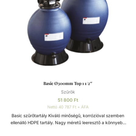
érdekében. Szűrőtartály A medence vizének tisztaságát
folyamatos vízforgatással és szűréssel tudjuk fenn tartani.
Az álló vízben, melyet süt a nap, könnyedén
elszaporodhatnak az algák és más szennyeződések,
melyek nem csak a látványt rontják, de a fürdőzők
egészségére is veszélyesek lehetnek. A szűrőtartály a
vízforgató készülék segítségével az egészen finom
szennyeződéseket is kiszűrhetik a vízből, amelyek így
fennakadnak a szűrőközegen.
Basic Ø300mm Top 1 1/2″
Szűrők
51 800
Ft
Nettó 40 787 Ft + ÁFA
Basic szűrőtartály Kiváló minőségű, korrózióval szemben
ellenálló HDPE tartály. Nagy méretű leeresztő a könnyebb
szervizelés és téliesítés érdekében. Bilincses rögzítésű 4