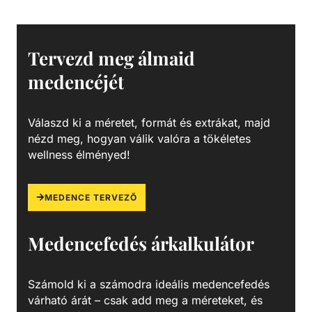
vagy 6-utas TOP váltószeleppel szerelt. A 360 fokban
forgatható váltószelepnek köszönhetően könnyen
telepíthető Basic szűrőtartály magán medencékhez.
Szűrőtartály A medence vizének tisztaságát folyamatos
Tervezd meg álmaid
vízforgatással és szűréssel tudjuk fenn tartani. Az álló
medencéjét
vízben, melyet süt a nap, könnyedén elszaporodhatnak az
algák és más szennyeződések, melyek nem csak a
látványt rontják, de a fürdőzők egészségére is veszélyesek
Válaszd ki a méretet, formát és extrákat, majd
lehetnek. A szűrőtartály a vízforgató készülék segítségével
nézd meg, hogyan válik valóra a tökéletes
az egészen finom szennyeződéseket is kiszűrhetik a
wellness élményed!
vízből, amelyek így fennakadnak a szűrőközegen.
MEDENCE TERVEZŐ
Medencefedés árkalkulátor
Számold ki a számodra ideális medencefedés
várható árát – csak add meg a méreteket, és