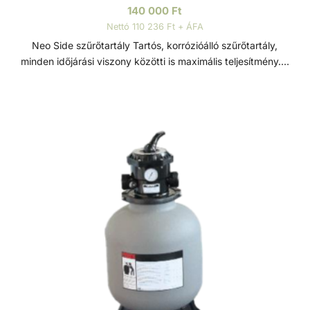
140 000
Ft
Nettó 110 236 Ft + ÁFA
Neo Side szűrőtartály Tartós, korrózióálló szűrőtartály,
minden időjárási viszony közötti is maximális teljesítmény. 7
állású vezérlőszeleppel szerelve, így gyors és egyszerű
szűrőcserét tesz lehetővé. Nagynyomású homok/víz
leeresztővel rendelkezik, a gyors téliesítéshez és
szervizeléshez. A felső diffúzor biztosítja a víz egyenletes
eloszlását a homokágy tetején; ami sima, szabadon áramló
teljesítményt biztosít. Precíziósan megtervezett öntisztító
oldalsó csatornák a kiegyensúlyozott áramlás és
visszamosás, valamint a könnyű szervizelhetőség
érdekében. Szűrőtartály A medence vizének tisztaságát
folyamatos vízforgatással és szűréssel tudjuk fenn tartani.
Az álló vízben, melyet süt a nap, könnyedén
elszaporodhatnak az algák és más szennyeződések,
melyek nem csak a látványt rontják, de a fürdőzők
egészségére is veszélyesek lehetnek. A szűrőtartály a
vízforgató készülék segítségével az egészen finom