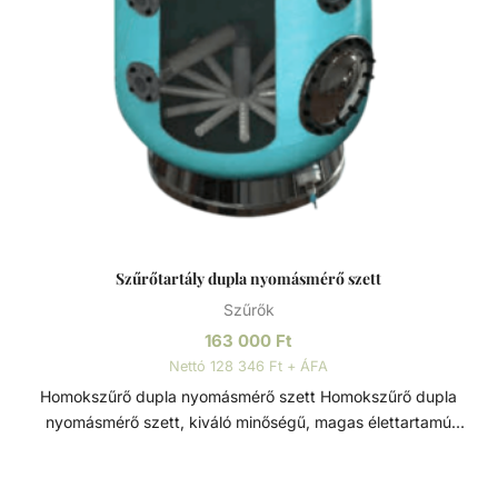
Szűrőtartály dupla nyomásmérő szett
Szűrők
163 000
Ft
Nettó 128 346 Ft + ÁFA
Homokszűrő dupla nyomásmérő szett Homokszűrő dupla
nyomásmérő szett, kiváló minőségű, magas élettartamú
szűrőtartály alkatrész. Szűrőtartály A medence vizének
tisztaságát folyamatos vízforgatással és szűréssel tudjuk