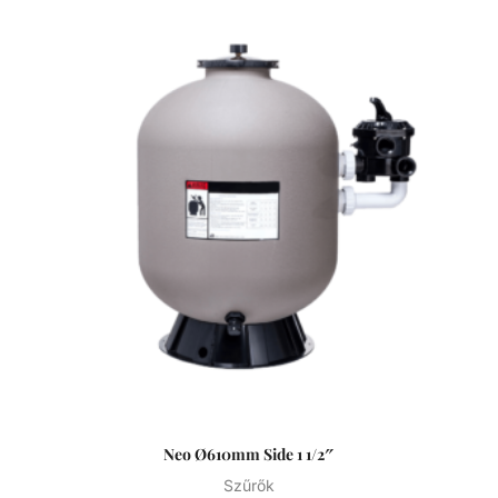
fenn tartani. Az álló vízben, melyet süt a nap, könnyedén
elszaporodhatnak az algák és más szennyeződések,
melyek nem csak a látványt rontják, de a fürdőzők
egészségére is veszélyesek lehetnek. A szűrőtartály a
vízforgató készülék segítségével az egészen finom
szennyeződéseket is kiszűrhetik a vízből, amelyek így
fennakadnak a szűrőközegen.
Neo Ø610mm Side 1 1/2″
Szűrők