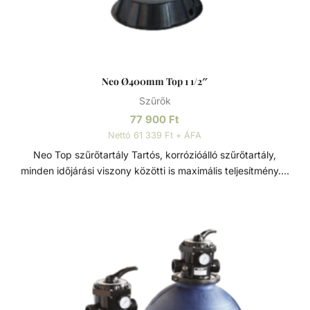
szennyeződéseket is kiszűrhetik a vízből, amelyek így
fennakadnak a szűrőközegen.
Neo Ø400mm Top 1 1/2″
Szűrők
77 900
Ft
Nettó 61 339 Ft + ÁFA
Neo Top szűrőtartály Tartós, korrózióálló szűrőtartály,
minden időjárási viszony közötti is maximális teljesítmény. 7
állású vezérlőszeleppel szerelve, így gyors és egyszerű
szűrőcserét tesz lehetővé. Nagynyomású homok/víz
leeresztővel rendelkezik, a gyors téliesítéshez és
szervizeléshez. A felső diffúzor biztosítja a víz egyenletes
eloszlását a homokágy tetején; ami sima, szabadon áramló
teljesítményt biztosít. Precíziósan megtervezett öntisztító
oldalsó csatornák a kiegyensúlyozott áramlás és
visszamosás, valamint a könnyű szervizelhetőség