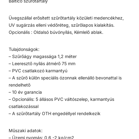
Baltico szűrőtartály
Üvegszállal erősített szűrőtartály közületi medencékhez,
UV sugárzás elleni védőréteg, szűrőlapos kialakítás.
Opcionális : Oldalsó búvónyílás, Kémlelő ablak.
Tulajdonságok:
– Szűrőágy magassága 1,2 méter
– Leeresztő nyílás átmérő 75 mm
– PVC csatlakozó karmantyú
– A szűrő külön speciális ózonnak ellenálló bevonattal is
rendelhető
– 10 év garancia
– Opcionális: 5 állásos PVC váltószelep, karmantyús
csatlakozással
– A szűrőtartály OTH engedéllyel rendelkezik
Műszaki adatok:
– Üzemi nyomás: 0,6 -2 kg/cm2