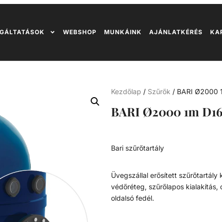
GÁLTATÁSOK
WEBSHOP
MUNKÁINK
AJÁNLATKÉRÉS
KA
Kezdőlap
/
Szűrők
/ BARI Ø2000 
BARI Ø2000 1m D1
Bari szűrőtartály
Üvegszállal erősített szűrőtartál
védőréteg, szűrőlapos kialakítás,
oldalsó fedél.