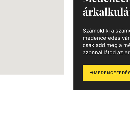
árkalkulá
Számold ki a számo
medencefedés várh
csak add meg a mé
azonnal látod az e
MEDENCEFEDÉS