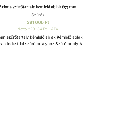
Ariona szűrőtartály kémlelő ablak Ø75 mm
Szűrők
291 000
Ft
Nettó 229 134 Ft + ÁFA
n szűrőtartály kémlelő ablak Kémlelő ablak
n Industrial szűrőtartályhoz Szűrőtartály A
medence vizének tisztaságát folyamatos
orgatással és szűréssel tudjuk fenn tartani. Az
álló vízben, melyet süt a nap, könnyedén
elszaporodhatnak az algák és más
ennyeződések, melyek nem csak a látványt
ják, de a fürdőzők egészségére is veszélyesek
szűrőtartály a vízforgató készülék
tségével az egészen finom szennyeződéseket
iszűrhetik a vízből, amelyek így fennakadnak a
szűrőközegen.