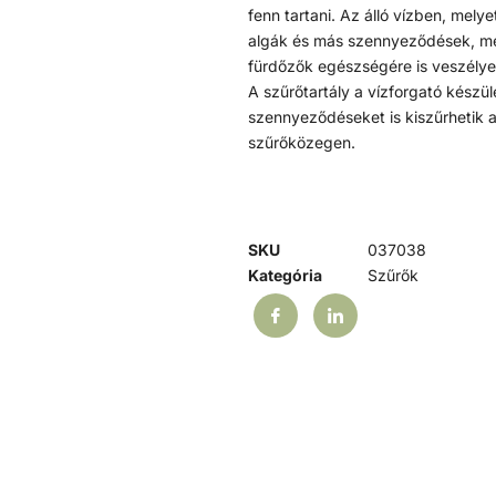
fenn tartani. Az álló vízben, mel
algák és más szennyeződések, mel
fürdőzők egészségére is veszélye
A szűrőtartály a vízforgató készü
szennyeződéseket is kiszűrhetik 
szűrőközegen.
SKU
037038
Kategória
Szűrők