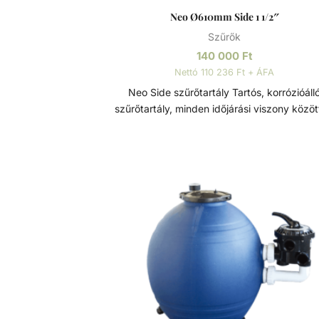
Neo Ø610mm Side 1 1/2″
Szűrők
140 000
Ft
Nettó 110 236 Ft + ÁFA
Neo Side szűrőtartály Tartós, korrózióálló
szűrőtartály, minden időjárási viszony között
maximális teljesítmény. 7 állású vezérlőszele
szerelve, így gyors és egyszerű szűrőcserét
lehetővé. Nagynyomású homok/víz leereszt
rendelkezik, a gyors téliesítéshez és
szervizeléshez. A felső diffúzor biztosítja a 
egyenletes eloszlását a homokágy tetején; 
sima, szabadon áramló teljesítményt biztos
Precíziósan megtervezett öntisztító oldal
csatornák a kiegyensúlyozott áramlás é
visszamosás, valamint a könnyű szervizelhe
érdekében. Szűrőtartály A medence vizének
tisztaságát folyamatos vízforgatással és szűr