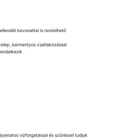
ellenálló bevonattal is rendelhető
szelep, karmantyús csatlakozással
rendelkezik
yamatos vízforgatással és szűréssel tudjuk