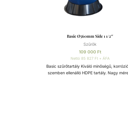
tudjuk fenn tartani. Az álló vízben, melyet s
nap, könnyedén elszaporodhatnak az algák
más szennyeződések, melyek nem csak a lát
rontják, de a fürdőzők egészségére is veszél
lehetnek. A szűrőtartály a vízforgató készülék
segítségével az egészen finom szennyeződé
Basic Ø560mm Side 1 1/2″
is kiszűrhetik a vízből, amelyek így fennakad
Szűrők
szűrőközegen.
109 000
Ft
Nettó 85 827 Ft + ÁFA
Basic szűrőtartály Kiváló minőségű, korrózióval
szemben ellenálló HDPE tartály. Nagy mér
leeresztő a könnyebb szervizelés és téliesí
érdekében. Bilincses rögzítésű 4 vagy 6-uta
váltószeleppel szerelt. A 360 fokban forgat
váltószelepnek köszönhetően könnyen telepí
Basic szűrőtartály magán medencékhez
Szűrőtartály A medence vizének tisztaság
folyamatos vízforgatással és szűréssel tudjuk
tartani. Az álló vízben, melyet süt a nap,