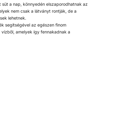
yet süt a nap, könnyedén elszaporodhatnak az
yek nem csak a látványt rontják, de a
sek lehetnek.
lék segítségével az egészen finom
a vízből, amelyek így fennakadnak a