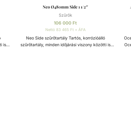
Neo Ø480mm Side 1 1/2″
Szűrők
106 000
Ft
Nettó 83 465 Ft + ÁFA
Neo Side szűrőtartály Tartós, korrózióálló
Ocea
i is
szűrőtartály, minden időjárási viszony közötti is
Ocea
ppel
maximális teljesítmény. 7 állású vezérlőszeleppel
 tesz
szerelve, így gyors és egyszerű szűrőcserét tesz
vízf
ővel
lehetővé. Nagynyomású homok/víz leeresztővel
rendelkezik, a gyors téliesítéshez és
víz
szervizeléshez. A felső diffúzor biztosítja a víz
sz
ami
egyenletes eloszlását a homokágy tetején; ami
ront
ít.
sima, szabadon áramló teljesítményt biztosít.
lehetnek. A 
só
Precíziósan megtervezett öntisztító oldalsó
segí
s
csatornák a kiegyensúlyozott áramlás és
is k
tőség
visszamosás, valamint a könnyű szervizelhetőség
érdekében. Szűrőtartály A medence vizének
éssel
tisztaságát folyamatos vízforgatással és szűréssel