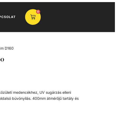
0
PCSOLAT
1m D160
60
y közületi medencékhez, UV sugárzás elleni
 oldalsó búvónyílás. 400mm átmérőjű tartály és