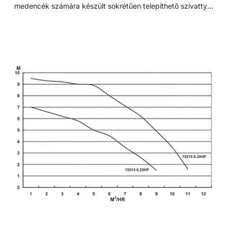
medencék számára készült sokrétűen telepíthető szivattyú.
Minden eleme korrózióálló, termoplasztik műanyagból
készült, a tartósság és hosszú élettartam érdekében. Szívó
és nyomó csatlakozások típustól függően 1 1/2” - D50 -
D63 Műszaki adatok: - Működési tartomány: 6 m3/h H=6m
- Teljesítmény: 0,35 HP - Tápfeszültség: 230 V