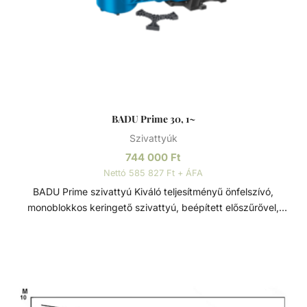
2” / 1 1⁄2” - Monoblokkos szivattyú beépített előszűrővel (3l)
- Polikarbonát átlátszó fedél - Sósvizes (elektrolizis)
rendszerekhez telepíthető max. 5gr/l só koncetrációig
Műszaki adatok: - Működési tartomány: 9 m3/h H=10m -
Tápfeszültség: 230 V
BADU Prime 30, 1~
Szivattyúk
744 000
Ft
Nettó 585 827 Ft + ÁFA
BADU Prime szivattyú Kiváló teljesítményű önfelszívó,
monoblokkos keringető szivattyú, beépített előszűrővel,
polikarbonát átlátszó fedéllel. Lakossági és közületi
medencék számára fejlesztve, ami 3 méterrel a vízszint
felett is telepíthető. Sósvizes (elektrolizis) rendszerekhez
telepíthető max. 5gr/l só koncetrációig. Műszaki adatok: -
Működési tartomány: 28 m3/h H=10m - Tápfeszültség: 230
V