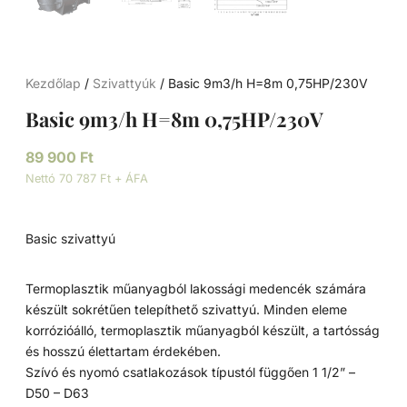
Kezdőlap
/
Szivattyúk
/ Basic 9m3/h H=8m 0,75HP/230V
Basic 9m3/h H=8m 0,75HP/230V
89 900
Ft
Nettó 70 787 Ft + ÁFA
Basic szivattyú
Termoplasztik műanyagból lakossági medencék számára
készült sokrétűen telepíthető szivattyú. Minden eleme
korrózióálló, termoplasztik műanyagból készült, a tartósság
és hosszú élettartam érdekében.
Szívó és nyomó csatlakozások típustól függően 1 1/2” –
D50 – D63