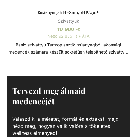
Basic 17m3/h H=8m 1,0HP/230V
Szivattyúk
117 900
Ft
Nettó 92 835 Ft + ÁFA
Basic szivattyú Termoplasztik műanyagból lakossági
medencék számára készült sokrétűen telepíthető szivattyú.
Minden eleme korrózióálló, termoplasztik műanyagból
készült, a tartósság és hosszú élettartam érdekében. Szívó
és nyomó csatlakozások típustól függően 1 1/2” - D50 -
D63 Műszaki adatok: - Működési tartomány: 17 m3/h
H=8m - Teljesítmény: 1,0 HP - Tápfeszültség: 230 V
Tervezd meg álmaid
medencéjét
Válaszd ki a méretet, formát és extrákat, majd
nézd meg, hogyan válik valóra a tökéletes
wellness élményed!