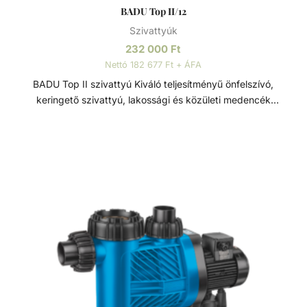
BADU Top II/12
Szivattyúk
232 000
Ft
Nettó 182 677 Ft + ÁFA
BADU Top II szivattyú Kiváló teljesítményű önfelszívó,
keringető szivattyú, lakossági és közületi medencék
számára. Ezt a szivattyút kifejezetten közepes méretű, föld
feletti medencékre tervezték, részben süllyesztett
medencék és kisebb úszó tavak számára. A nagy szivattyú
kapacitásnak köszönhetően automatikus medencetisztító is
csatlakoztatható hozzá. Szívó és nyomó oldali
csatlakozása 2” / 1 ½”. Monoblokkos szivattyú, beépített
előszűrővel (3l). Polikarbonát átlátszó fedéllel rendelkezik.
Sósvizes (elektrolizis) rendszerekhez telepíthető max. 5gr/l
só koncetrációig. Alkalmazási terület Úszómedence
vízkeringetés szűrőrendszeren keresztül. A szivattyú
beépíthető max. 2 m-el a vízszint felett, vagy max. 3 m-el
a vízszint alá. Tulajdonságok: - Max 3m-rel a vízszint felé
vagy alá is szerelhető - Szívó és nyomó oldali csatlakozása