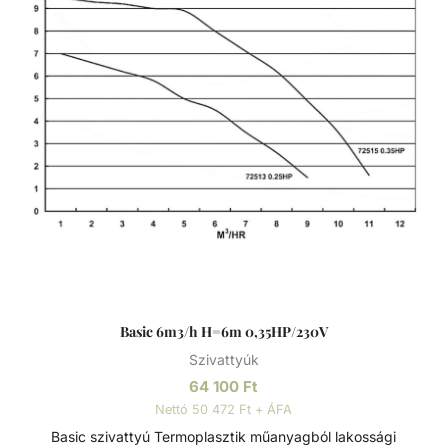
Basic 6m3/h H=6m 0,35HP/230V
Szivattyúk
64 100
Ft
Nettó 50 472 Ft + ÁFA
Basic szivattyú Termoplasztik műanyagból lakossági