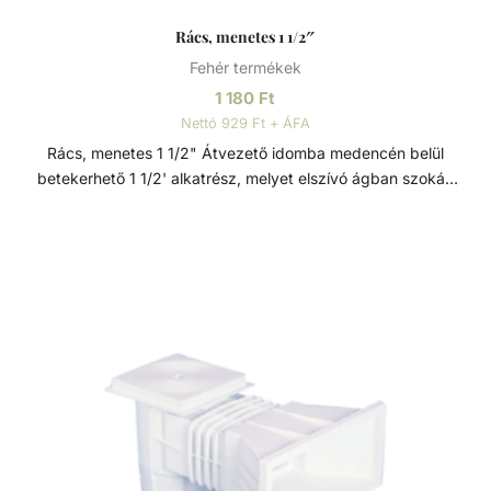
Rács, menetes 1 1/2″
Fehér termékek
1 180
Ft
Nettó 929 Ft + ÁFA
Rács, menetes 1 1/2" Átvezető idomba medencén belül
betekerhető 1 1/2' alkatrész, melyet elszívó ágban szokás
használni befúvó idom helyett. Kiváló minőségű ABS
műanyagból készült. ABS műanyag Az ABS (akrilnitril-
butadién-sztirol) egy jó ütésálló képességgel, nagy
keménységgel és szilárdsággal, jó hőállósággal és
vegyszerállósággal, emellett jó zaj és rezgéscsillapítással
rendelkező, hőre lágyuló műanyag. Kiválósága különböző
anyagai kombinálásából fakad. Az akrilnitril növeli a hő- és
kémiai ellenállást, a butadién fokozza a tartósságot és
szívósságot, a sztirol pedig javítja a megmunkálhatóságot,
csökkenti a költségeket és fényes felületet biztosít.