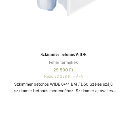
Szkimmer betonos WIDE
Fehér termékek
29 500
Ft
Nettó 23 228 Ft + ÁFA
Szkimmer betonos WIDE 6/4" BM / D50 Széles szájú
szkimmer betonos medencéhez. Szkimmer ajtóval és
rögzítő mechanizmussal ellátva a szennyeződések
visszaáramlása ellen. Széles száj a maximális elszvó
teljesítményért. 25m2 vizfelületig 1 szkimmer beépítése
javasolt. Műszaki adatok: - Csatlakozás: D50 mm / 6/4” -
Túlfolyó csatlakozás: D40 mm - Porszívó tányér - Ajánlott