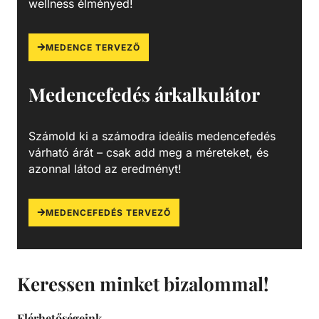
wellness élményed!
MEDENCE TERVEZŐ
Medencefedés árkalkulátor
Számold ki a számodra ideális medencefedés
várható árát – csak add meg a méreteket, és
azonnal látod az eredményt!
MEDENCEFEDÉS TERVEZŐ
Keressen minket bizalommal!
Elérhetőségeink