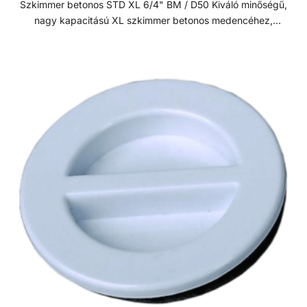
Szkimmer betonos STD XL 6/4" BM / D50 Kiváló minőségű,
nagy kapacitású XL szkimmer betonos medencéhez,
magasított nyakkal. Szkimmer ajtóval és rögzítő
mechanizmussal ellátva a szennyeződések visszaáramlása
ellen. 25m2 vizfelületig 1 szkimmer beépítése javasolt.
Műszaki adatok: - Csatlakozás: D50 mm / 6/4” - Túlfolyó
csatlakozás: D40 mm - Porszívó tányér - XL Szkimmer =
Normál szájnyílású szkimmer + 10 cm-es hosszított nyak -
Ajánlott teljesítmény: 5 - 7 m3/h Szkimmer A szkimmer
feladata a víz elszívása mellett a lebegő szennyeződések
(pl. falevelek, rovarok, stb.) kiszűrése a medencéből. A
szkimmer szűrőkosara gyűjti össze ezeket a
szennyeződéseket, emiatt érdemes azt hetente ellenőrizni.
Az optimális működés érdekében a medence vízszintjét a
szkimmer nyílás közepére állítsuk be. A szkimmer kosarába
helyezhetünk lassan oldódó vegyszereket, mint például
klór- vagy pelyhesítő tablettáka, így elkerülve az úszó
vegyszeradagoló használatát. A legtöbb szkimmer
kialakítása lehetővé teszi a medence porszívózását is. ABS
műanyag Az ABS (akrilnitril-butadién-sztirol) egy jó ütésálló