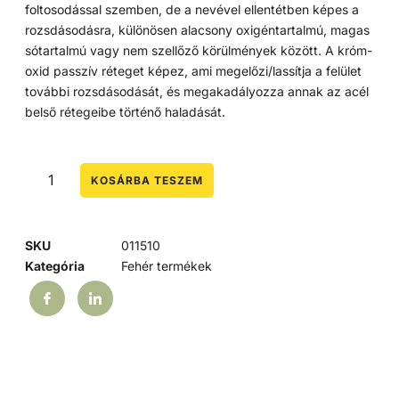
foltosodással szemben, de a nevével ellentétben képes a
rozsdásodásra, különösen alacsony oxigéntartalmú, magas
sótartalmú vagy nem szellőző körülmények között. A króm-
oxid passzív réteget képez, ami megelőzi/lassítja a felület
további rozsdásodását, és megakadályozza annak az acél
belső rétegeibe történő haladását.
KOSÁRBA TESZEM
SKU
011510
Kategória
Fehér termékek