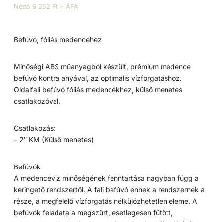
Nettó 6 252 Ft + ÁFA
Befúvó, fóliás medencéhez
Minőségi ABS műanyagból készült, prémium medence
befúvó kontra anyával, az optimális vízforgatáshoz.
Oldalfali befúvó fóliás medencékhez, külső menetes
csatlakozóval.
Csatlakozás:
– 2″ KM (Külső menetes)
Befúvók
A medencevíz minőségének fenntartása nagyban függ a
keringető rendszertől. A fali befúvó ennek a rendszernek a
része, a megfelelő vízforgatás nélkülözhetetlen eleme. A
befúvók feladata a megszűrt, esetlegesen fűtőtt,