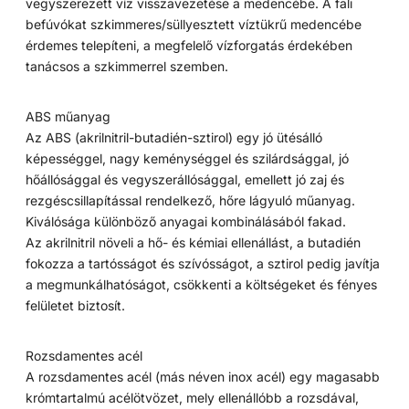
vegyszerezett víz visszavezetése a medencébe. A fali
befúvókat szkimmeres/süllyesztett víztükrű medencébe
érdemes telepíteni, a megfelelő vízforgatás érdekében
tanácsos a szkimmerrel szemben.
ABS műanyag
Az ABS (akrilnitril-butadién-sztirol) egy jó ütésálló
képességgel, nagy keménységgel és szilárdsággal, jó
hőállósággal és vegyszerállósággal, emellett jó zaj és
rezgéscsillapítással rendelkező, hőre lágyuló műanyag.
Kiválósága különböző anyagai kombinálásából fakad.
Az akrilnitril növeli a hő- és kémiai ellenállást, a butadién
fokozza a tartósságot és szívósságot, a sztirol pedig javítja
a megmunkálhatóságot, csökkenti a költségeket és fényes
felületet biztosít.
Rozsdamentes acél
A rozsdamentes acél (más néven inox acél) egy magasabb
krómtartalmú acélötvözet, mely ellenállóbb a rozsdával,