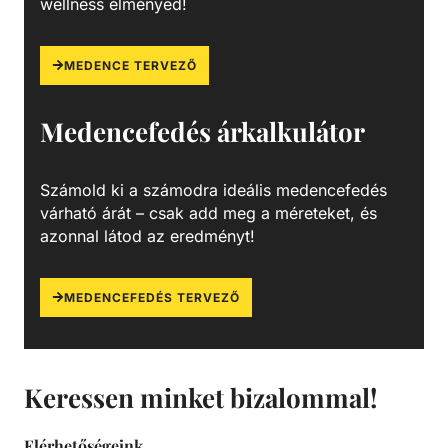
wellness élményed!
rendkívül strapabíróság, időjárás- és télállóság, az
egyszerű tisztíthatóság, a hosszú élettartam, ezáltal
leginkább természetesen a költséghatékonyság. Másik
MEDENCE TERVEZŐ
nagy előnyük, hogy teljesen testreszabhatóak, a
legkülönbözőbb medenceformák lefedhetőek velük,
Medencefedés árkalkulátor
emelett pedig 100%-os vízzáróságot is garantálnak.
Számold ki a számodra ideális medencefedés
várható árát – csak add meg a méreteket, és
azonnal látod az eredményt!
MEDENCEFEDÉS TERVEZŐ
Keressen minket bizalommal!
Elérhetőségeink