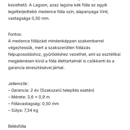
kezelhető. A Lagoon, azaz lagúna kék fólia az egyik
legelterjedtebb medence fólia szín, alapanyaga Vinil,
vastagsága 0,50 mm.
Fontos:
A medence fóliázást mindenképpen szakemberrel
végeztessük, mert a szakszerűtlen fóliázás
felpuposodáshoz, gyűrődéshez vezethet, ami az esztétikai
megjelenésen kívül a fólia élettartalmát is csökkenti és a
garancia elvesztésével járhat.
Jellemzők:
– Garancia: 2 év (Szakszerű telepítés esetén)
– Mérete: 3,6 x 0,9 m
– Fóliavastagság: 0,50 mm
– Súlya: 7,34 kg
Bélésfólia