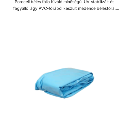
Porocell bélés fólia Kiváló minőségű, UV-stabilizált és
fürdőzés élményét messze hosszabban élvezheti, mint más
fagyálló lágy PVC-fóliából készült medence bélésfólia.
típusú medencében. A fal ezen tulajdonsága a hőmérsékleti
Fiziológiailag teljes mértékben bőrbarát. Alaposan, hosszan
változásoktól is függ , mint pl. feszülések, vagy
tesztelt és ellenőrzött bélésfóliák, CE tanusítvánnyal, ami
fagyhatások, amelyek a medence falát és a bélésfóliát is
melett még a gyermekjátékok biztonságára vonatkozó
megrongálhatják. A Porocell rendszer ezzel szemben ezt
európai szabványnak (EN 71 3. - nehézfémek kioldódása)
megakadályozza, a feszültségeket elnyeli.
is megfelelnek. A magas minőségi és környezetvédelmi
előírásoknak megfelelő fóliát Németországban gyártják, ez
garantálja a legmagasabb szintű, állandó minőséget.
Jellemzők - Fóliavastagság: 0,8 mm - Méretek: 3,00 x 6,00
x 1,50 m Bélésfólia A fólia burkolatú medencék ár/érték
arányban a legjobb választásnak bizonyulnak világszerte.
A fóliával bélelt medencék előnye, a gyors kivitelezés, a
rendkívül strapabíróság, időjárás- és télállóság, az
egyszerű tisztíthatóság, a hosszú élettartam, ezáltal
leginkább természetesen a költséghatékonyság. Másik
nagy előnyük, hogy teljesen testreszabhatóak, a
legkülönbözőbb medenceformák lefedhetőek velük,
emelett pedig 100%-os vízzáróságot is garantálnak.