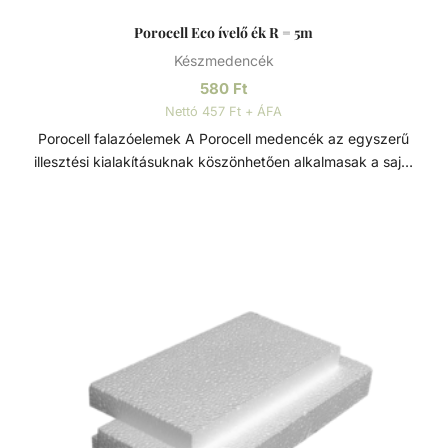
Porocell Eco ívelő ék R = 5m
Készmedencék
580
Ft
Nettó 457 Ft + ÁFA
Porocell falazóelemek A Porocell medencék az egyszerű
illesztési kialakításuknak köszönhetően alkalmasak a saját
kezű építésre is, szükségtelenné válik a zsaluzás és
szigetelés is. A rendszert alkotó téglák nagy sűrűségű
extrudált polisztirolból készülnek, és fűrésszel, vagy késsel
25 centiméterenként vágható. Minden beépítendő
medenceelem, mint a szkimmer, befúvó, világítótestek,
ellenáramoltató készülék, könnyen és precízen
beépíthetőek. Ez a rugalmas megmunkálhatóság, nagy
szabadságot enged a medence formavilágának
kialakításában, alkalmazkodva a medence méretéhez is.
Egy vasbeton alapon helyezzük el a rendszert alkotó
téglákat amiket betonacéllal erősítünk és mixer betonnal
feltöltünk. A medencefalon és az alapon egy geotextilia