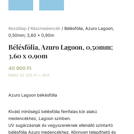
Kezdőlap
/
Készmedencék
/ Bélésfólia, Azuro Lagoon,
0,50mm; 3,60 x 0,90m
Bélésfólia, Azuro Lagoon, 0,50mm;
3,60 x 0,90m
40 900
Ft
Nettó 32 205 Ft + ÁFA
Azuro Lagoon békésfólia
Kiváló minőségű bélésfólia fémfalas kör alakú
medencékhez, Lagoon színben.
UV sugárzásnak és vegyszereknek ellenálló színtartó
bélésfólia Azuro medencékhez. Könnyen telepíthető és