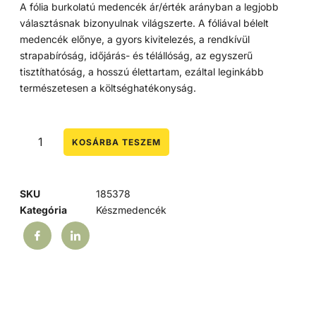
A fólia burkolatú medencék ár/érték arányban a legjobb
választásnak bizonyulnak világszerte. A fóliával bélelt
medencék előnye, a gyors kivitelezés, a rendkívül
strapabíróság, időjárás- és télállóság, az egyszerű
tisztíthatóság, a hosszú élettartam, ezáltal leginkább
természetesen a költséghatékonyság.
KOSÁRBA TESZEM
SKU
185378
Kategória
Készmedencék