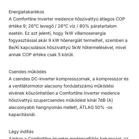
Energiatakarékos
A Comfortline Inverter medence hőszivattyú átlagos COP
értéke 9; 26°C levegő / 26°C víz / 80% páratartalom
esetén. Ez azt jelenti, hogy 1kW villamosenergia
fogyasztással akár 9 kW hőenergiát termelhet, szemben a
Be/Ki kapcsolásos hőszivattyú 5kW hőtermelésével, mivel
annak COP értéke csak 5 körüli.
Csendes működés
A csendes DC-inverter kompresszornak, a kompresszor és
a ventilátormotor alacsony fordulatszámú működési
elvének köszönhetően a Comfortline Inverter medence
hőszivattyú szupercsendes működést kínál 7dB (A)
alacsonyabb hangnyomás mellett, ÁTLAG 50% -os
kapacitásnál.
Lágy indítás
Amikor a Comfortline Inverter medencefűtés bekapcsol, az