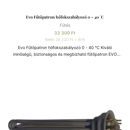
Evo Fűtőpatron hőfokszabályozó 0 – 40 °C
Fűtés
33 300
Ft
Nettó 26 220 Ft + ÁFA
Evo Fűtőpatron hőfokszabályozó 0 - 40 °C Kiváló
minőségű, biztonságos és megbízható fűtőpatron EVO
típusú fűtőszálakhoz. Túlmelegedés elleni biztonsági
termosztáttal 40 ⁰C-ig.