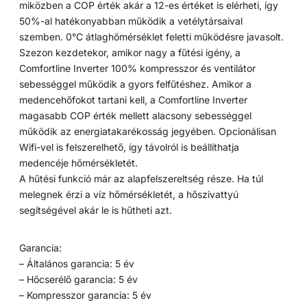
miközben a COP érték akár a 12-es értéket is elérheti, így
50%-al hatékonyabban működik a vetélytársaival
szemben. 0°C átlaghőmérséklet feletti működésre javasolt.
Szezon kezdetekor, amikor nagy a fűtési igény, a
Comfortline Inverter 100% kompresszor és ventilátor
sebességgel működik a gyors felfűtéshez. Amikor a
medencehőfokot tartani kell, a Comfortline Inverter
magasabb COP érték mellett alacsony sebességgel
működik az energiatakarékosság jegyében. Opcionálisan
Wifi-vel is felszerelhető, így távolról is beállíthatja
medencéje hőmérsékletét.
A hűtési funkció már az alapfelszereltség része. Ha túl
melegnek érzi a víz hőmérsékletét, a hőszivattyú
segítségével akár le is hűtheti azt.
Garancia:
– Általános garancia: 5 év
– Hőcserélő garancia: 5 év
– Kompresszor garancia: 5 év