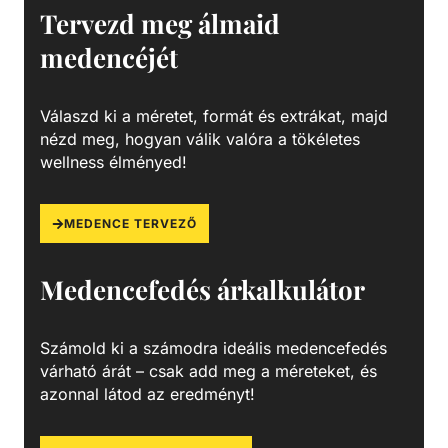
fűtőrudakkal, rendkívül sokoldalúan alkalmazhatók -
Tervezd meg álmaid
úszómedencék, pezsgőfürdők és hasonló létesítmények
medencéjét
fűtésére.
Válaszd ki a méretet, formát és extrákat, majd
nézd meg, hogyan válik valóra a tökéletes
wellness élményed!
MEDENCE TERVEZŐ
Medencefedés árkalkulátor
Számold ki a számodra ideális medencefedés
várható árát – csak add meg a méreteket, és
azonnal látod az eredményt!