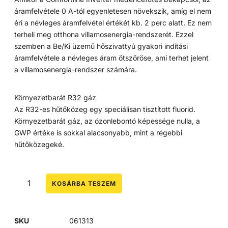
áramfelvétele 0 A-tól egyenletesen növekszik, amíg el nem
éri a névleges áramfelvétel értékét kb. 2 perc alatt. Ez nem
terheli meg otthona villamosenergia-rendszerét. Ezzel
szemben a Be/Ki üzemű hőszivattyú gyakori indítási
áramfelvétele a névleges áram ötszöröse, ami terhet jelent
a villamosenergia-rendszer számára.
Környezetbarát R32 gáz
Az R32-es hűtőközeg egy speciálisan tisztított fluorid.
Környezetbarát gáz, az ózonlebontó képessége nulla, a
GWP értéke is sokkal alacsonyabb, mint a régebbi
hűtőközegeké.
KOSÁRBA TESZEM
SKU
061313