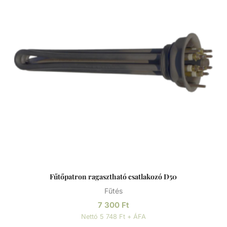
passziválással és külső elektropolírozással történő
kikészítése garantálja. Ezek a hőcserélők maximális
energiahatékonyságot kínálnak minimális nyomásveszteség
mellett. Mint minden tekercscsöves hőcserélőt, ezeket is
közvetlenül a medence vízkörforgásába vagy a bypass
rendszeren keresztül kell beépíteni. Hőcserélő Solar Hybrid
D-SHWT Hibrid hőcserélő rozsdamentes acélból. Fürdővíz
fűtéséhez kombinált fűtéssel - hibrid: napelemes- és
hőcserélős. A szokásos prémium minőségű kivitelezéssel és
gondossággal megmunkált víz/víz hőcserélő, széles körben
használható hibrid hőcserélőként. Alternatív energiát
használnak, és csak szükség esetén adnak hozzá fosszilis
tüzelőanyagokat. Mint minden tekercscsöves hőcserélőt,
ezeket is be kell építeni a fürdővízkörforgásba, vagy
közvetlenül, vagy a bypass-rendszeren keresztül.
Fűtőpatron ragasztható csatlakozó D50
Tulajdonságai: - Rögzítéshez a rozsdamentes bilincs
Fűtés
tartozék. - Max. nyomás fűtési oldal: 10 bar - Max. nyomás
medence oldal: 3 bar
7 300
Ft
Nettó 5 748 Ft + ÁFA