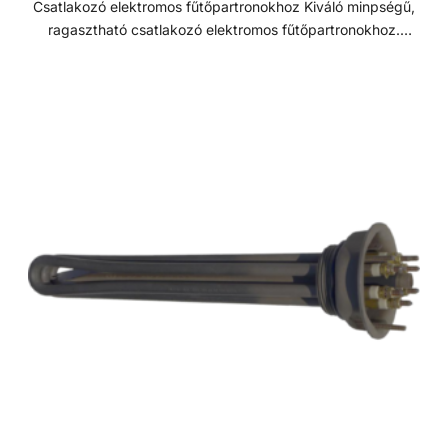
Csatlakozó elektromos fűtőpartronokhoz Kiváló minpségű,
ragasztható csatlakozó elektromos fűtőpartronokhoz.
Szorítókarimával és tömítéssel együtt kapható.