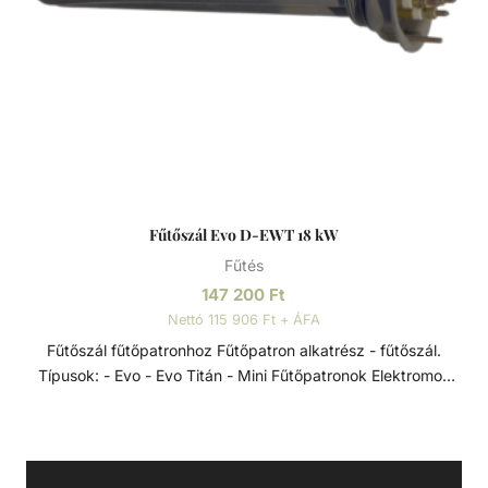
Fűtőszál Evo D-EWT 18 kW
Fűtés
147 200
Ft
Nettó 115 906 Ft + ÁFA
Fűtőszál fűtőpatronhoz Fűtőpatron alkatrész - fűtőszál.
Típusok: - Evo - Evo Titán - Mini Fűtőpatronok Elektromos
hőcserélők a D-EWT Evo termékcsaládból, 0-40 °C-os
szabályzó termosztáttal, 55 °C-os biztonsági termosztáttal,
lassú víz elleni védelemre szolgáló áramlásszabályozóval
és Incoloy 825-ből készült, rendkívül korrózióálló