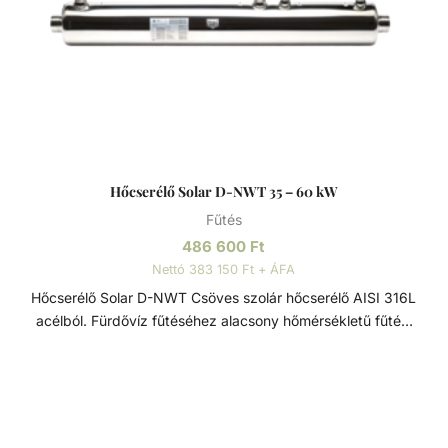
Hőcserélő Solar D-NWT 35 – 60 kW
Fűtés
486 600
Ft
Nettó 383 150 Ft + ÁFA
Hőcserélő Solar D-NWT Csöves szolár hőcserélő AISI 316L
acélból. Fürdővíz fűtéséhez alacsony hőmérsékletű fűtési
rendszereken keresztül. Víz/víz hőcserélő, sima,
keresztáramú tekercscsővel, belső héjjal és terelőlemezzel
az optimális primerenergia-felvétel érdekében, korszerű
hegesztéssel és kiváló minőségű megmunkálással. A
készülék hosszú élettartamát az anyag festéssel,