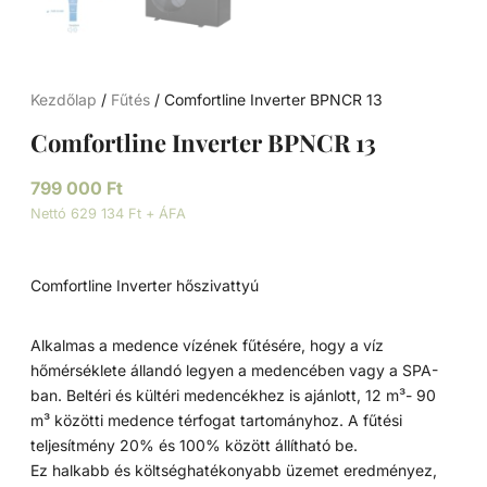
Kezdőlap
/
Fűtés
/ Comfortline Inverter BPNCR 13
Comfortline Inverter BPNCR 13
799 000
Ft
Nettó 629 134 Ft + ÁFA
Comfortline Inverter hőszivattyú
Alkalmas a medence vízének fűtésére, hogy a víz
hőmérséklete állandó legyen a medencében vagy a SPA-
ban. Beltéri és kültéri medencékhez is ajánlott, 12 m³- 90
m³ közötti medence térfogat tartományhoz. A fűtési
teljesítmény 20% és 100% között állítható be.
Ez halkabb és költséghatékonyabb üzemet eredményez,