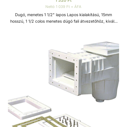
1 320
Ft
Nettó 1 039 Ft + ÁFA
Dugó, menetes 1 1/2" lapos Lapos kialakítású, 15mm
hosszú, 1 1/2 colos menetes dúgó fali átvezetőhöz, kiváló
minőségű ABS műanyagból. Téliesítéskor használandó.
ABS műanyag Az ABS (akrilnitril-butadién-sztirol) egy jó
ütésálló képességgel, nagy keménységgel és
szilárdsággal, jó hőállósággal és vegyszerállósággal,
emellett jó zaj és rezgéscsillapítással rendelkező, hőre
lágyuló műanyag. Kiválósága különböző anyagai
kombinálásából fakad. Az akrilnitril növeli a hő- és kémiai
ellenállást, a butadién fokozza a tartósságot és
szívósságot, a sztirol pedig javítja a megmunkálhatóságot,
csökkenti a költségeket és fényes felületet biztosít.