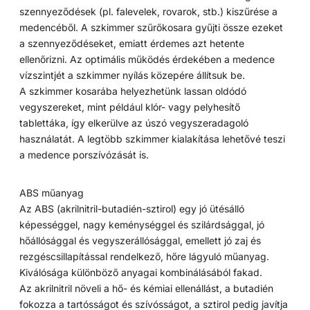
szennyeződések (pl. falevelek, rovarok, stb.) kiszűrése a
medencéből. A szkimmer szűrőkosara gyűjti össze ezeket
a szennyeződéseket, emiatt érdemes azt hetente
ellenőrizni. Az optimális működés érdekében a medence
vízszintjét a szkimmer nyílás közepére állítsuk be.
A szkimmer kosarába helyezhetünk lassan oldódó
vegyszereket, mint például klór- vagy pelyhesítő
tablettáka, így elkerülve az úszó vegyszeradagoló
használatát. A legtöbb szkimmer kialakítása lehetővé teszi
a medence porszívózását is.
ABS műanyag
Az ABS (akrilnitril-butadién-sztirol) egy jó ütésálló
képességgel, nagy keménységgel és szilárdsággal, jó
hőállósággal és vegyszerállósággal, emellett jó zaj és
rezgéscsillapítással rendelkező, hőre lágyuló műanyag.
Kiválósága különböző anyagai kombinálásából fakad.
Az akrilnitril növeli a hő- és kémiai ellenállást, a butadién
fokozza a tartósságot és szívósságot, a sztirol pedig javítja