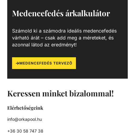
hőállósággal és vegyszerállósággal, emellett jó zaj és
Medencefedés árkalkulátor
rezgéscsillapítással rendelkező, hőre lágyuló műanyag.
Kiválósága különböző anyagai kombinálásából fakad. Az
akrilnitril növeli a hő- és kémiai ellenállást, a butadién
Számold ki a számodra ideális medencefedés
fokozza a tartósságot és szívósságot, a sztirol pedig javítja
várható árát – csak add meg a méreteket, és
a megmunkálhatóságot, csökkenti a költségeket és fényes
azonnal látod az eredményt!
felületet biztosít.
MEDENCEFEDÉS TERVEZŐ
Keressen minket bizalommal!
Elérhetőségeink
info@orkapool.hu
+36 30 58 747 38