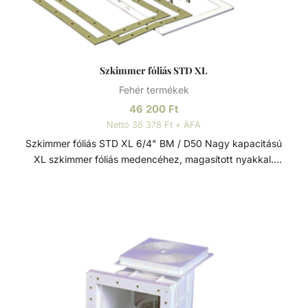
Szkimmer fóliás STD XL
Fehér termékek
46 200
Ft
Nettó 36 378 Ft + ÁFA
Szkimmer fóliás STD XL 6/4" BM / D50 Nagy kapacitású
XL szkimmer fóliás medencéhez, magasított nyakkal.
Szkimmer ajtóval és rögzítő mechanizmussal ellátva a
szennyeződések visszaáramlása ellen. 25m2 vizfelületig 1
szkimmer beépítése javasolt. Műszaki adatok: -
Csatlakozás: D50 mm / 6/4” - Túlfolyó csatlakozás: D40
mm - Porszívó tányér - XL Szkimmer = Normál szájnyílású
szkimmer + 10 cm-es hosszított nyak - Ajánlott
teljesítmény: 5 - 7 m3/h Szkimmer A szkimmer feladata a
víz elszívása mellett a lebegő szennyeződések (pl.
falevelek, rovarok, stb.) kiszűrése a medencéből. A