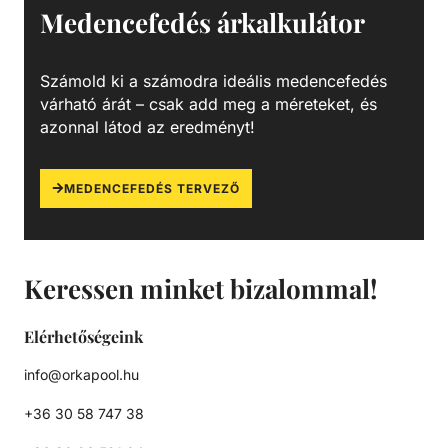
Medencefedés árkalkulátor
Számold ki a számodra ideális medencefedés
várható árát – csak add meg a méreteket, és
azonnal látod az eredményt!
MEDENCEFEDÉS TERVEZŐ
Keressen minket bizalommal!
Elérhetőségeink
info@orkapool.hu
+36 30 58 747 38