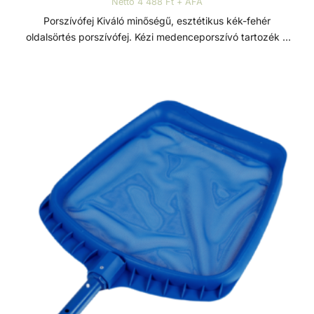
Nettó 4 488 Ft + ÁFA
Porszívófej Kiváló minőségű, esztétikus kék-fehér
oldalsörtés porszívófej. Kézi medenceporszívó tartozék a
hatékony medencetisztításért.