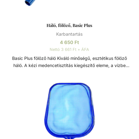
Háló, fölöző, Basic Plus
Karbantartás
4 650
Ft
Nettó 3 661 Ft + ÁFA
Basic Plus fölöző háló Kiváló minőségű, esztétikus fölöző
háló. A kézi medencetisztítás kiegészítő eleme, a vízbe
hulló szennyeződések ellen. A levelek és egyéb a viz
felszínén lebegő kerti szennyeződések és könnyebb
gyerekjátékok könnyed összegyűjtésére tervezett fölöző
háló, alumínium kerettel, megerősített polikarbonát
fogantyúval és tartós hálóval. Könnyen rögzíthető
kialakításának köszönhetően bármilyen szabványos
teleszkópos rúdhoz illeszkedik.