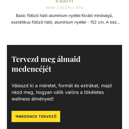
4 600
Ft
Nettó 3 622 Ft + ÁFA
Basic fölöző háló alumínium nyéllel Kiváló minőségű,
esztétikus fölöző háló, alumínium nyéllel - 152 cm. A kézi
medencetisztítás kiegészítő eleme, a vízbe hulló
szennyeződések ellen. A levelek és egyéb a viz felszínén
lebegő kerti szennyeződések és könnyebb gyerekjátékok
könnyed összegyűjtésére tervezett fölöző háló, alumínium
kerettel, megerősített polikarbonát fogantyúval és tartós
Tervezd meg álmaid
hálóval.
medencéjét
Válaszd ki a méretet, formát és extrákat, majd
nézd meg, hogyan válik valóra a tökéletes
wellness élményed!
MEDENCE TERVEZŐ