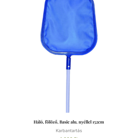
gyerekjátékok könnyed összegyűjtésére tervezett fölöző
háló, alumínium kerettel, megerősített polikarbonát
fogantyúval és tartós hálóval.
Háló, fölöző, Basic alu. nyéllel 152cm
Karbantartás