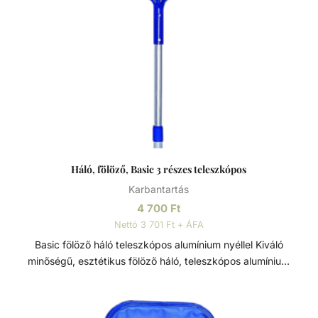
Háló, fölöző, Basic 3 részes teleszkópos
Karbantartás
4 700
Ft
Nettó 3 701 Ft + ÁFA
Basic fölöző háló teleszkópos alumínium nyéllel Kiváló
minőségű, esztétikus fölöző háló, teleszkópos alumínium
nyéllel. A kézi medencetisztítás kiegészítő eleme, a vízbe
hulló szennyeződések ellen. A levelek és egyéb a viz
felszínén lebegő kerti szennyeződések és könnyebb