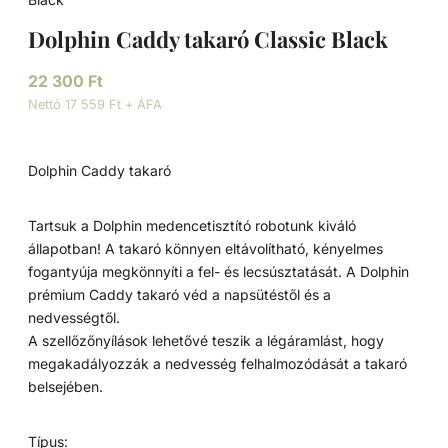
Dolphin Caddy takaró Classic Black
22 300
Ft
Nettó 17 559 Ft + ÁFA
Dolphin Caddy takaró
Tartsuk a Dolphin medencetisztító robotunk kiváló
állapotban! A takaró könnyen eltávolítható, kényelmes
fogantyúja megkönnyíti a fel- és lecsúsztatását. A Dolphin
prémium Caddy takaró véd a napsütéstől és a
nedvességtől.
A szellőzőnyílások lehetővé teszik a légáramlást, hogy
megakadályozzák a nedvesség felhalmozódását a takaró
belsejében.
Típus: