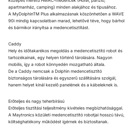
közepes méretű HMAC-medencék (Hotel, panzió,
apartmanház, camping) minden alakjához és típusához.
A MyDolphinTM Plus alkalmazásnak köszönhetően a WAVE
90i mindig kapcsolatban marad, lehetővé téve, hogy bárhol
és bármikor irányítsa a medencetisztítást.
Caddy
Hely és időtakarékos megoldás a medencetisztító robot és
tartozékainak, egy helyen történő tárolására. Nagyon
mobilis, így a robot könnyedén mozgatható általa.
De a Caddy nemcsak a Dolphin medencetisztító
biztonságos tárolására és egyszerű szállítására szolgál,
hanem helyet kínál kezelő panelének és a kábeleknek is.
Erőteljes és nagy teherbírású
Erőteljes tisztítási teljesítmény kivételes megbízhatósággal.
A Maytronics közületi medencetisztító robotjai hosszú távú,
költséghatékony működést ígérnek és biztosítanak.