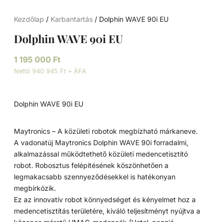
Kezdőlap
/
Karbantartás
/ Dolphin WAVE 90i EU
Dolphin WAVE 90i EU
1 195 000
Ft
Nettó 940 945 Ft + ÁFA
Dolphin WAVE 90i EU
Maytronics – A közületi robotok megbízható márkaneve.
A vadonatúj Maytronics Dolphin WAVE 90i forradalmi,
alkalmazással működtethető közületi medencetisztító
robot. Robosztus felépítésének köszönhetően a
legmakacsabb szennyeződésekkel is hatékonyan
megbirkózik.
Ez az innovatív robot könnyedséget és kényelmet hoz a
medencetisztítás területére, kiváló teljesítményt nyújtva a