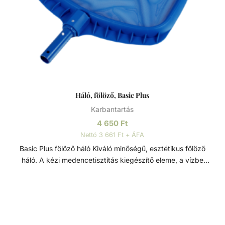
Háló, fölöző, Basic Plus
Karbantartás
4 650
Ft
Nettó 3 661 Ft + ÁFA
Basic Plus fölöző háló Kiváló minőségű, esztétikus fölöző
háló. A kézi medencetisztítás kiegészítő eleme, a vízbe
hulló szennyeződések ellen. A levelek és egyéb a viz
felszínén lebegő kerti szennyeződések és könnyebb
gyerekjátékok könnyed összegyűjtésére tervezett fölöző
háló, alumínium kerettel, megerősített polikarbonát
fogantyúval és tartós hálóval. Könnyen rögzíthető