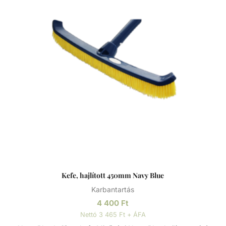
kialakításának köszönhetően bármilyen szabványos
teleszkópos rúdhoz illeszkedik.
Kefe, hajlított 450mm Navy Blue
Karbantartás
4 400
Ft
Nettó 3 465 Ft + ÁFA