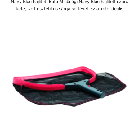
Navy Blue hajlított kefe Minőségi Navy Blue hajlított szárú
kefe, ívelt esztétikus sárga sörtével. Ez a kefe ideális
eszköz medencék és pezsgőfürdők általános tisztításához.
Puha, mégis merev sörtéi gyengédek a felületekhez, nem
karcolják meg azokat, miközben hatékonyan eltávolítják a
szennyeződéseket, algákat és egyéb foltokat. A kefe
minden szabványos teleszkópos rúdhoz illeszkedik, és 45
cm széles tisztítási felülettel rendelkezik, biztosítva a
könnyű és alapos tisztítást. Jellemzők: - Anyaga:
Polipropilén (PP) - Fej hossza: 450 mm