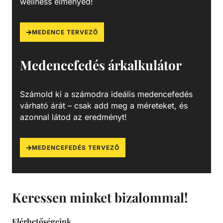
wellness élményed!
MEDENCE TERVEZŐ
Medencefedés árkalkulátor
Számold ki a számodra ideális medencefedés
várható árát – csak add meg a méreteket, és
azonnal látod az eredményt!
MEDENCEFEDÉS TERVEZŐ
Keressen minket bizalommal!
Elérhetőségeink