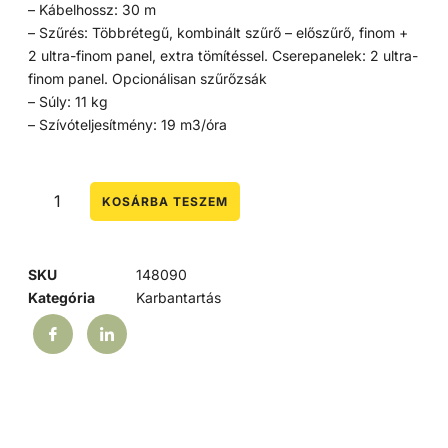
– Kábelhossz: 30 m
– Szűrés: Többrétegű, kombinált szűrő – előszűrő, finom +
2 ultra-finom panel, extra tömítéssel. Cserepanelek: 2 ultra-
finom panel. Opcionálisan szűrőzsák
– Súly: 11 kg
– Szívóteljesítmény: 19 m3/óra
KOSÁRBA TESZEM
SKU
148090
Kategória
Karbantartás