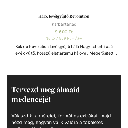
Háló, levélgyűjtő Revolution
Karbantartás
9 600
Ft
Nettó 7 559 Ft + ÁFA
Kokido Revolution levélgyűjtő háló Nagy teherbírású
levélgyűjtő, hosszú élettartamú hálóval. Megerősített
alumínium vázzal, erős polikarbonát klipszszel és tartós
hálós zsákkal rendelkezik. A levelektől kezde, a kisebb
kerti törmelékeken keresztül, a gyerekjátékokig ez a háló
könnyedén megbirkózik mindennel. Tökéletes kiegészítője
minden medencetisztító szettnek, és kompatibilis az
Tervezd meg álmaid
összes Kokido teleszkópos rúddal.
medencéjét
Válaszd ki a méretet, formát és extrákat, majd
nézd meg, hogyan válik valóra a tökéletes