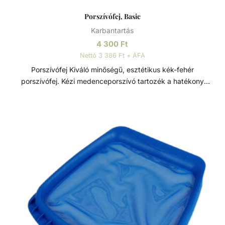
Porszívófej, Basic
Karbantartás
4 300
Ft
Nettó 3 386 Ft + ÁFA
Porszívófej Kiváló minőségű, esztétikus kék-fehér
porszívófej. Kézi medenceporszívó tartozék a hatékony
medencetisztításért.