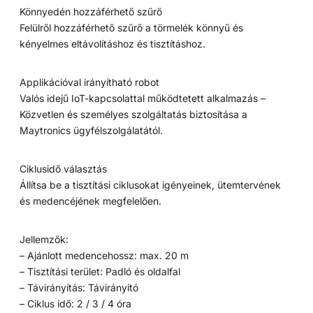
Könnyedén hozzáférhető szűrő
Felülről hozzáférhető szűrő a törmelék könnyű és
kényelmes eltávolításhoz és tisztításhoz.
Applikációval irányítható robot
Valós idejű IoT-kapcsolattal működtetett alkalmazás –
Közvetlen és személyes szolgáltatás biztosítása a
Maytronics ügyfélszolgálatától.
Ciklusidő választás
Állítsa be a tisztítási ciklusokat igényeinek, ütemtervének
és medencéjének megfelelően.
Jellemzők:
– Ajánlott medencehossz: max. 20 m
– Tisztítási terület: Padló és oldalfal
– Távirányítás: Távirányító
– Ciklus idő: 2 / 3 / 4 óra