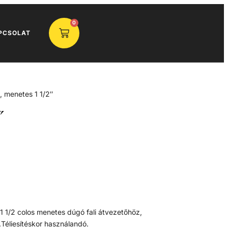
0
PCSOLAT
, menetes 1 1/2″
″
1 1/2 colos menetes dúgó fali átvezetőhöz,
éliesítéskor használandó.