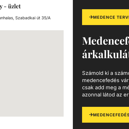
 és
y - üzlet
MEDENCE TERV
nhalas, Szabadkai út 35/A
uló
i
Medencef
sságot
árkalkulá
et és
Számold ki a számo
medencefedés várh
csak add meg a mé
azonnal látod az e
MEDENCEFEDÉS