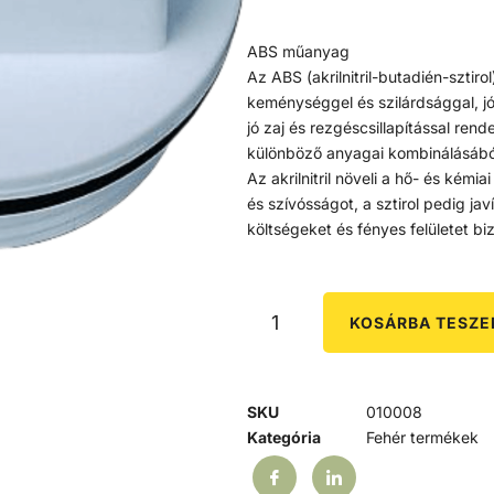
ABS műanyag
Az ABS (akrilnitril-butadién-sztiro
keménységgel és szilárdsággal, jó
jó zaj és rezgéscsillapítással ren
különböző anyagai kombinálásábó
Az akrilnitril növeli a hő- és kémia
és szívósságot, a sztirol pedig j
költségeket és fényes felületet biz
KOSÁRBA TESZ
SKU
010008
Kategória
Fehér termékek