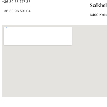
+36 30 58 747 38
ütésálló képességgel, nagy keménységgel
Székhel
szilárdsággal, jó hőállósággal és
+36 30 96 591 04
vegyszerállósággal, emellett jó zaj és
6400 Kisku
rezgéscsillapítással rendelkező, hőre lágy
műanyag. Kiválósága különböző anyaga
kombinálásából fakad. Az akrilnitril növeli a hő- és
kémiai ellenállást, a butadién fokozza a tartó
és szívósságot, a sztirol pedig javítja a
megmunkálhatóságot, csökkenti a költségek
fényes felületet biztosít.