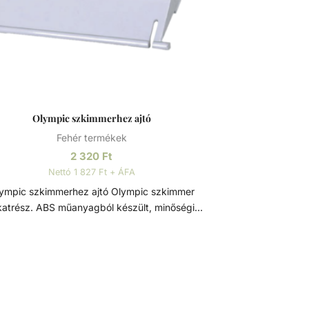
Olympic szkimmerhez ajtó
Fehér termékek
2 320
Ft
Nettó 1 827 Ft + ÁFA
mpic szkimmerhez ajtó Olympic szkimmer
katrész. ABS műanyagból készült, minőségi
immer ajtó a szennyeződések visszaáramlása
 Szkimmer A szkimmer feladata a víz
zívása mellett a lebegő szennyeződések (pl.
elek, rovarok, stb.) kiszűrése a medencéből. A
zkimmer szűrőkosara gyűjti össze ezeket a
nnyeződéseket, emiatt érdemes azt hetente