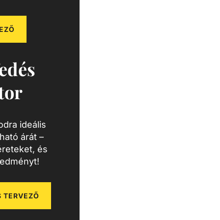
EZŐ
edés
tor
dra ideális
ató árát –
reteket, és
redményt!
 TERVEZŐ