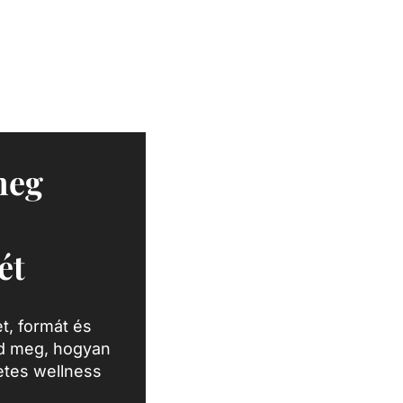
meg
ét
t, formát és
zd meg, hogyan
letes wellness