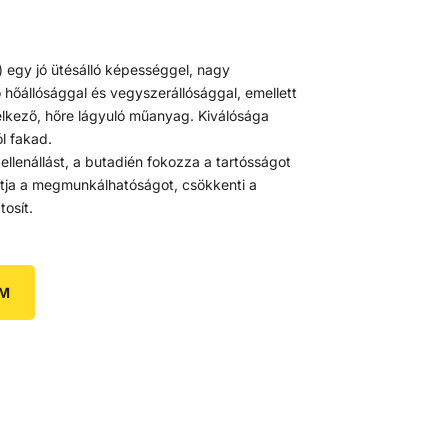
l) egy jó ütésálló képességgel, nagy
 hőállósággal és vegyszerállósággal, emellett
delkező, hőre lágyuló műanyag. Kiválósága
l fakad.
i ellenállást, a butadién fokozza a tartósságot
avítja a megmunkálhatóságot, csökkenti a
tosít.
EM