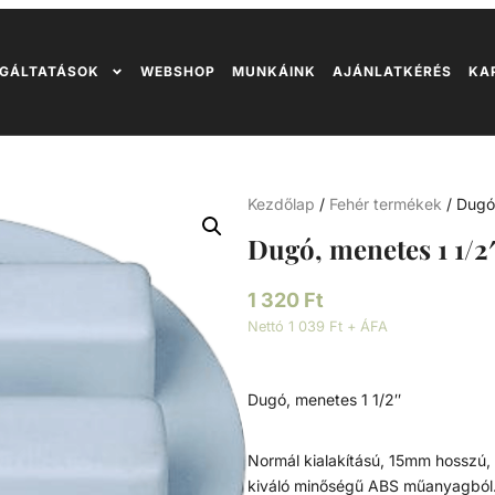
GÁLTATÁSOK
WEBSHOP
MUNKÁINK
AJÁNLATKÉRÉS
KA
Kezdőlap
/
Fehér termékek
/ Dugó
Dugó, menetes 1 1/2
1 320
Ft
Nettó 1 039 Ft + ÁFA
Dugó, menetes 1 1/2″
Normál kialakítású, 15mm hosszú, 
kiváló minőségű ABS műanyagból.T