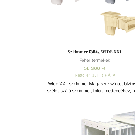
Szkimmer fóliás, WIDE XXL
Fehér termékek
56 300
Ft
Nettó 44 331 Ft + ÁFA
Wide XXL szkimmer Magas vízszintet biztosító,
széles szájú szkimmer, fóliás medencéhez, f
színben. A Wide XXL szkimmer 5 cm-el mag
vízszintet biztosít egy átlagos szkimmerh
képest. Minden szkimmer modell ABS műanyagból
készül, szkimmer ajtóval és rögzítő
mechanizmussal ellátva a szennyeződés
visszaáramlása ellen. Karimával, tömítésekke