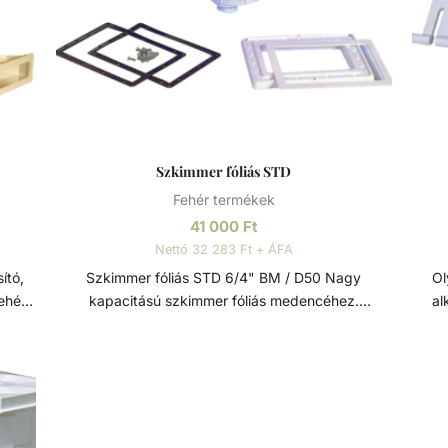
Szkimmer fóliás STD
Fehér termékek
41 000
Ft
Nettó 32 283 Ft + ÁFA
Szkimmer fóliás STD 6/4" BM / D50 Nagy
Oly
ehér
kapacitású szkimmer fóliás medencéhez.
al
asabb
Szkimmer ajtóval és rögzítő mechanizmussal
szk
ez
ellátva a szennyeződések visszaáramlása ellen.
ellen.
25m2 vizfelületig 1 szkimmer beépítése javasolt.
els
Műszaki adatok: - Csatlakozás: D50 mm / 6/4” -
falev
ek
Túlfolyó csatlakozás: D40 mm - Porszívó tányér -
s
l és
Ajánlott teljesítmény: 5 - 7 m3/h Szkimmer A
sze