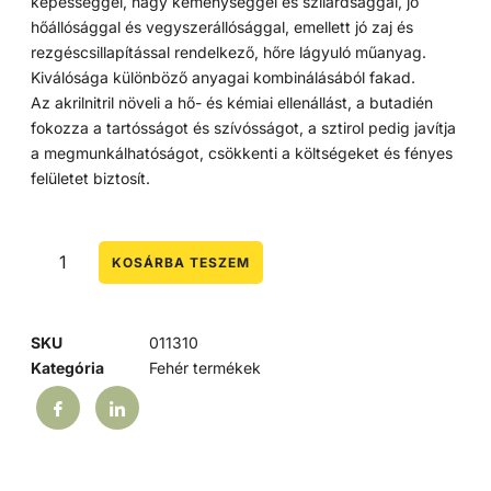
képességgel, nagy keménységgel és szilárdsággal, jó
hőállósággal és vegyszerállósággal, emellett jó zaj és
rezgéscsillapítással rendelkező, hőre lágyuló műanyag.
Kiválósága különböző anyagai kombinálásából fakad.
Az akrilnitril növeli a hő- és kémiai ellenállást, a butadién
fokozza a tartósságot és szívósságot, a sztirol pedig javítja
a megmunkálhatóságot, csökkenti a költségeket és fényes
felületet biztosít.
KOSÁRBA TESZEM
SKU
011310
Kategória
Fehér termékek