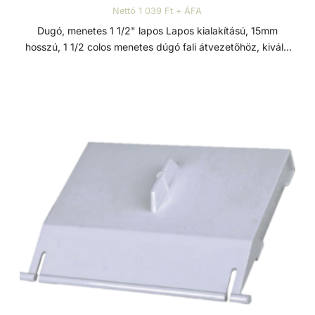
Nettó 1 039 Ft + ÁFA
Dugó, menetes 1 1/2" lapos Lapos kialakítású, 15mm
hosszú, 1 1/2 colos menetes dúgó fali átvezetőhöz, kiváló
minőségű ABS műanyagból. Téliesítéskor használandó.
ABS műanyag Az ABS (akrilnitril-butadién-sztirol) egy jó
ütésálló képességgel, nagy keménységgel és
szilárdsággal, jó hőállósággal és vegyszerállósággal,
emellett jó zaj és rezgéscsillapítással rendelkező, hőre
lágyuló műanyag. Kiválósága különböző anyagai
kombinálásából fakad. Az akrilnitril növeli a hő- és kémiai
ellenállást, a butadién fokozza a tartósságot és
szívósságot, a sztirol pedig javítja a megmunkálhatóságot,
csökkenti a költségeket és fényes felületet biztosít.