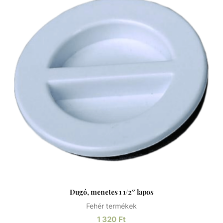
vegyszerállósággal, emellett jó zaj és rezgéscsillapítással
rendelkező, hőre lágyuló műanyag. Kiválósága különböző
anyagai kombinálásából fakad. Az akrilnitril növeli a hő- és
kémiai ellenállást, a butadién fokozza a tartósságot és
szívósságot, a sztirol pedig javítja a megmunkálhatóságot,
csökkenti a költségeket és fényes felületet biztosít.
Dugó, menetes 1 1/2″ lapos
Fehér termékek
1 320
Ft