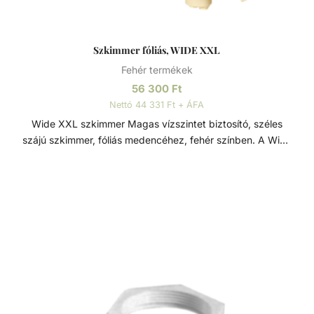
Szkimmer fóliás, WIDE XXL
Fehér termékek
56 300
Ft
Nettó 44 331 Ft + ÁFA
Wide XXL szkimmer Magas vízszintet biztosító, széles
szájú szkimmer, fóliás medencéhez, fehér színben. A Wide
XXL szkimmer 5 cm-el magasabb vízszintet biztosít egy
átlagos szkimmerhez képest. Minden szkimmer modell ABS
műanyagból készül, szkimmer ajtóval és rögzítő
mechanizmussal ellátva a szennyeződések visszaáramlása
ellen. Karimával, tömítésekkel és nemesacél csavarokkal és
előlappal ellátva. A karima rögzítés rézmenetes. Műszaki
adatok: - Csatlakozás: 6/4" BM / D50 mm - Túlfolyó
csatlakozás: D40 mm Szkimmer A szkimmer feladata a víz
elszívása mellett a lebegő szennyeződések (pl. falevelek,
rovarok, stb.) kiszűrése a medencéből. A szkimmer