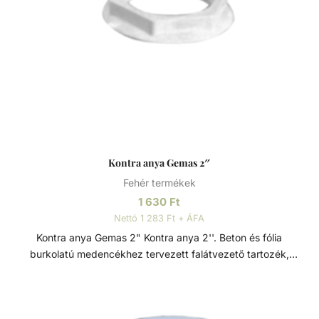
szűrőkosara gyűjti össze ezeket a szennyeződéseket,
emiatt érdemes azt hetente ellenőrizni. Az optimális
működés érdekében a medence vízszintjét a szkimmer
nyílás közepére állítsuk be. A szkimmer kosarába
helyezhetünk lassan oldódó vegyszereket, mint például
klór- vagy pelyhesítő tablettáka, így elkerülve az úszó
vegyszeradagoló használatát. A legtöbb szkimmer
kialakítása lehetővé teszi a medence porszívózását is. ABS
műanyag Az ABS (akrilnitril-butadién-sztirol) egy jó ütésálló
képességgel, nagy keménységgel és szilárdsággal, jó
Kontra anya Gemas 2″
hőállósággal és vegyszerállósággal, emellett jó zaj és
Fehér termékek
rezgéscsillapítással rendelkező, hőre lágyuló műanyag.
Kiválósága különböző anyagai kombinálásából fakad. Az
1 630
Ft
akrilnitril növeli a hő- és kémiai ellenállást, a butadién
Nettó 1 283 Ft + ÁFA
fokozza a tartósságot és szívósságot, a sztirol pedig javítja
Kontra anya Gemas 2" Kontra anya 2''. Beton és fólia
a megmunkálhatóságot, csökkenti a költségeket és fényes
burkolatú medencékhez tervezett falátvezető tartozék,
felületet biztosít.
kíváló minőségő ABS műanyagból. ABS műanyag Az ABS
(akrilnitril-butadién-sztirol) egy jó ütésálló képességgel,
nagy keménységgel és szilárdsággal, jó hőállósággal és