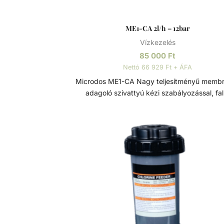
ME1-CA 2l/h – 12bar
Vízkezelés
85 000
Ft
Nettó 66 929 Ft + ÁFA
Microdos ME1-CA Nagy teljesítményű membrános
adagoló szivattyú kézi szabályozással, fal
szerelhető konzollal, 2,5 méter kábellel szer
könnyen telepíthető, minimális karbantartá
igényel, használata biztonságos. On/Off funk
membrános adagoló szivattyú teljesítménye 
100% között kézzel szabályozható. - 2/3/5 l/h -
12/11/9 bar Tartozékok: - Injektor szelep -
Lábszelep - 2m PVC 4x6 szívó oldali vegyszercső
- 2m PE 4x6 nyomó oldali vegyszercső - 1,5mt
PVC 4x6 légtelenítő vezeték