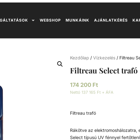
GÁLTATÁSOK
WEBSHOP
MUNKÁINK
AJÁNLATKÉRÉS
KA
Kezdőlap
/
Vízkezelés
/ Filtreau 
Filtreau Select tra
174 200
Ft
Nettó 137 165 Ft + ÁFA
Filtreau trafó
Rákötve az elektromoshálozatra, ez
Select típusú UV fénnyel fertőtlen