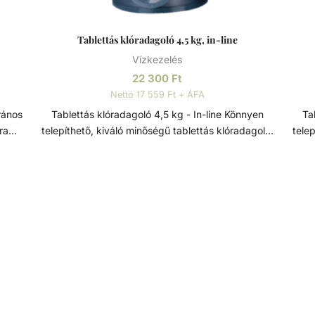
Tablettás klóradagoló 4,5 kg, in-line
Vízkezelés
22 300
Ft
Nettó 17 559 Ft + ÁFA
Tablettás klóradagoló 4,5 kg - In-line Könnyen
Tab
ra
telepíthető, kiváló minőségű tablettás klóradagoló.
telep
elve.
Szeleppel állítható adagolás, egyszerűen
st
utántölthető. Szűrtvíz ágba közvetlenül telepíthető.
utánt
ció. A
10 -