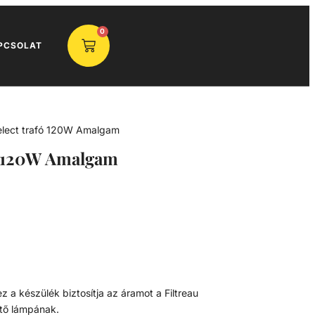
0
PCSOLAT
Select trafó 120W Amalgam
fó 120W Amalgam
 a készülék biztosítja az áramot a Filtreau
ítő lámpának.