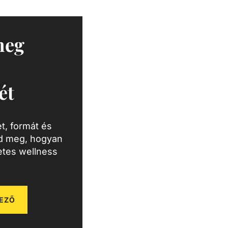
meg
ét
t, formát és
zd meg, hogyan
letes wellness
EZŐ