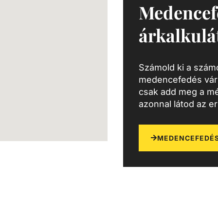
Medencef
árkalkulá
Számold ki a számo
medencefedés várh
csak add meg a mé
azonnal látod az e
MEDENCEFEDÉS