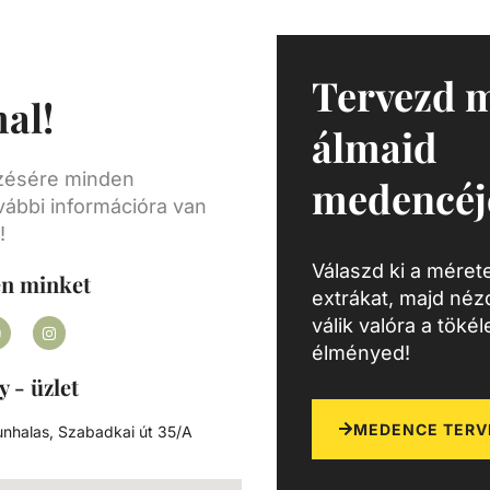
Tervezd 
al!
álmaid
ezésére minden
medencéj
vábbi információra van
!
Válaszd ki a mérete
en minket
extrákat, majd né
válik valóra a töké
élményed!
y - üzlet
MEDENCE TERV
nhalas, Szabadkai út 35/A