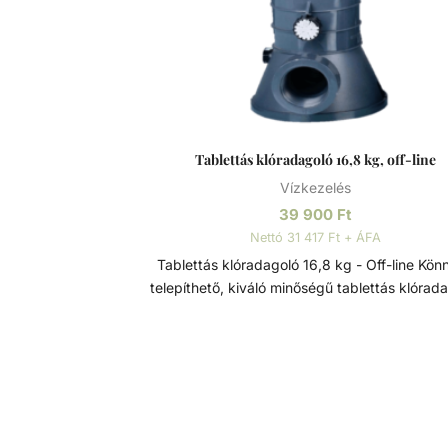
Tablettás klóradagoló 16,8 kg, off-line
Vízkezelés
39 900
Ft
Nettó 31 417 Ft + ÁFA
Tablettás klóradagoló 16,8 kg - Off-line Könnyen
telepíthető, kiváló minőségű tablettás klórada
Szeleppel állítható adagolás, egyszerűe
utántölthető. Szűrtvíz ágba közvetlenül telepí