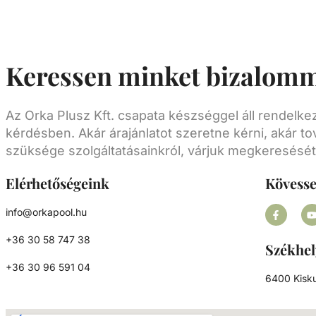
Keressen minket bizalomm
Az Orka Plusz Kft. csapata készséggel áll rendelk
kérdésben. Akár árajánlatot szeretne kérni, akár to
szüksége szolgáltatásainkról, várjuk megkeresését
Elérhetőségeink
Kövess
info@orkapool.hu
+36 30 58 747 38
Székhel
+36 30 96 591 04
6400 Kisku