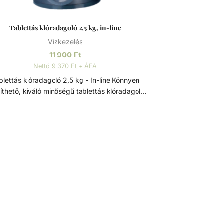
Tablettás klóradagoló 2,5 kg, in-line
Vízkezelés
11 900
Ft
Nettó 9 370 Ft + ÁFA
lettás klóradagoló 2,5 kg - In-line Könnyen
íthető, kiváló minőségű tablettás klóradagoló.
Szeleppel állítható adagolás, egyszerűen
ölthető. Szűrtvíz ágba közvetlenül telepíthető.