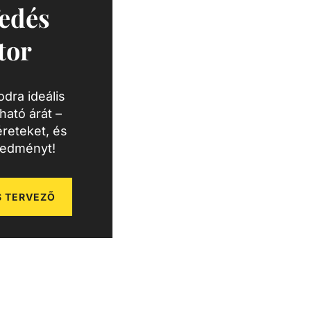
edés
tor
dra ideális
ató árát –
reteket, és
redményt!
 TERVEZŐ