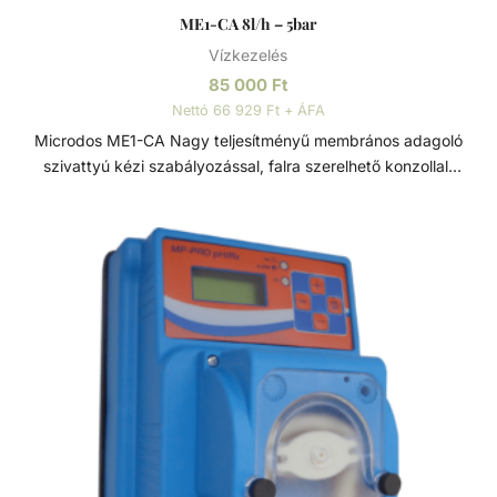
ME1-CA 8l/h – 5bar
Vízkezelés
85 000
Ft
Nettó 66 929 Ft + ÁFA
Microdos ME1-CA Nagy teljesítményű membrános adagoló
szivattyú kézi szabályozással, falra szerelhető konzollal,
2,5 méter kábellel szerelve. könnyen telepíthető, minimális
karbantartást igényel, használata biztonságos. On/Off
funkció. A membrános adagoló szivattyú teljesítménye 10 -
100% között kézzel szabályozható. - 2/3/5/6/8/10/15/17 l/h
- 12/11/9/8/5/4/2/1 bar Tartozékok: - Injektor szelep -
Lábszelep - 2m PVC 4x6 szívó oldali vegyszercső - 2m PE
4x6 nyomó oldali vegyszercső - 1,5mt PVC 4x6 légtelenítő
vezeték