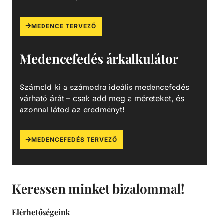
MEDENCE TERVEZŐ
Medencefedés árkalkulátor
Számold ki a számodra ideális medencefedés
várható árát – csak add meg a méreteket, és
azonnal látod az eredményt!
MEDENCEFEDÉS TERVEZŐ
Keressen minket bizalommal!
Elérhetőségeink