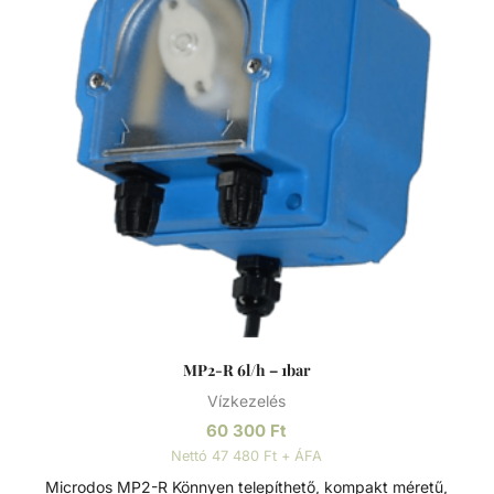
Áramlásérzékelő bemenet - Ki/be kapcsoló - 6/h Tartozékai
a készletnek (4): 1) pH szonda kábel 5m epoxy 2) kalibráló
folyadék 7,00 és pH 9,00 3) megfúró bilincs D50 x 1/2” 4)
szondatartó 1/2” PP
MP2-R 6l/h – 1bar
Vízkezelés
60 300
Ft
Nettó 47 480 Ft + ÁFA
Microdos MP2-R Könnyen telepíthető, kompakt méretű,