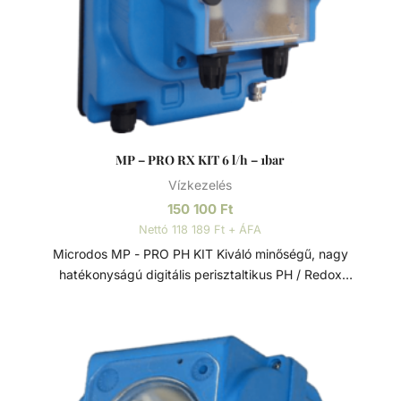
MP – PRO RX KIT 6 l/h – 1bar
Vízkezelés
150 100
Ft
Nettó 118 189 Ft + ÁFA
Microdos MP - PRO PH KIT Kiváló minőségű, nagy
hatékonyságú digitális perisztaltikus PH / Redox
adagolószivattyú beépített méréssel. Megerősített
polipropilén (PP) ház, háttérvilágítású digitális kijelzővel.
Jellemzők: - PH vagy mV (REDOX) vezérlés szoftveres
konfigurálása - 3-féle üzemmód: állandó, be/ki, arányos -
Időzített túladagolás riasztás - Állapot- és adagolás jelző
LED - IP55 védelem - Szintérzékelő bemenet -