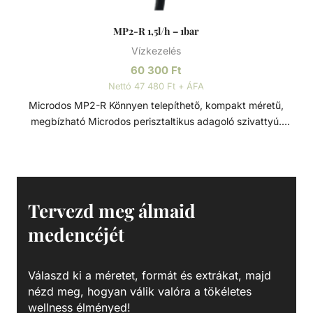
MP2-R 1,5l/h – 1bar
Vízkezelés
60 300
Ft
Nettó 47 480 Ft + ÁFA
Microdos MP2-R Könnyen telepíthető, kompakt méretű,
megbízható Microdos perisztaltikus adagoló szivattyú.
Falra szerelhető konzollal, automatikus légtelenítéssel.
Minimális karbantartást igényel, használata biztonságos. A
hengerei önkenőek, az adagoló 2,5 méter kábellel szerelve.
Teljesítménye 10 - 100% között kézzel szabályozható.
Tartozékok: - Injektor szelep - Lábszelep - 2m PVC 4x6
Tervezd meg álmaid
szívó oldali vegyszercső - 2m PE 4x6 nyomó oldali
medencéjét
vegyszercső
Válaszd ki a méretet, formát és extrákat, majd
nézd meg, hogyan válik valóra a tökéletes
wellness élményed!