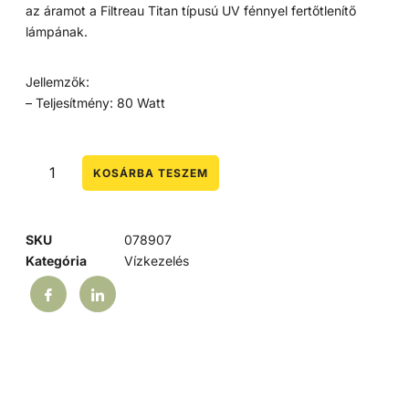
az áramot a Filtreau Titan típusú UV fénnyel fertőtlenítő
lámpának.
Jellemzők:
– Teljesítmény: 80 Watt
KOSÁRBA TESZEM
SKU
078907
Kategória
Vízkezelés