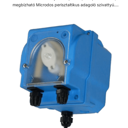
megbízható Microdos perisztaltikus adagoló szivattyú.
Falra szerelhető konzollal, automatikus légtelenítéssel.
Minimális karbantartást igényel, használata biztonságos. A
hengerei önkenőek, az adagoló 2,5 méter kábellel szerelve.
Teljesítménye 10 - 100% között kézzel szabályozható.
Tartozékok: - Injektor szelep - Lábszelep - 2m PVC 4x6
szívó oldali vegyszercső - 2m PE 4x6 nyomó oldali
vegyszercső