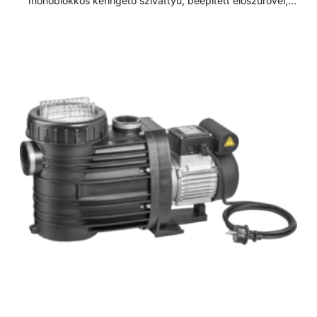
monoblokkos keringető szivattyú, beépített előszűrővel,
polikarbonát átlátszó fedéllel. Lakossági és közületi
medencék számára fejlesztve, ami 3 méterrel a vízszint
felett is telepíthető. Sósvizes (elektrolizis) rendszerekhez
telepíthető max. 5gr/l só koncetrációig. Műszaki adatok: -
Működési tartomány: 46 m3/h H=10m - Tápfeszültség: 230
V