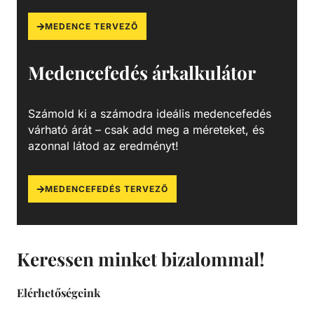
vagy alá is szerelhető - Szívó és nyomó oldali csatlakozása
2” / 1 1⁄2” - Monoblokkos szivattyú beépített előszűrővel (3l)
MEDENCE TERVEZŐ
- Polikarbonát átlátszó fedél - Sósvizes (elektrolizis)
rendszerekhez telepíthető max. 5gr/l só koncetrációig
Medencefedés árkalkulátor
Műszaki adatok: - Működési tartomány: 9 m3/h H=10m -
Tápfeszültség: 230 V
Számold ki a számodra ideális medencefedés
várható árát – csak add meg a méreteket, és
azonnal látod az eredményt!
MEDENCEFEDÉS TERVEZŐ
Keressen minket bizalommal!
Elérhetőségeink