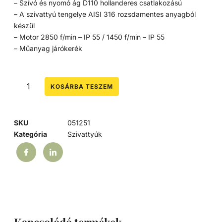
– Szívó és nyomó ág D110 hollanderes csatlakozású
– A szivattyú tengelye AISI 316 rozsdamentes anyagból
készül
– Motor 2850 f/min – IP 55 / 1450 f/min – IP 55
– Műanyag járókerék
KOSÁRBA TESZEM
SKU
051251
Kategória
Szivattyúk
Kapcsolódó termékek