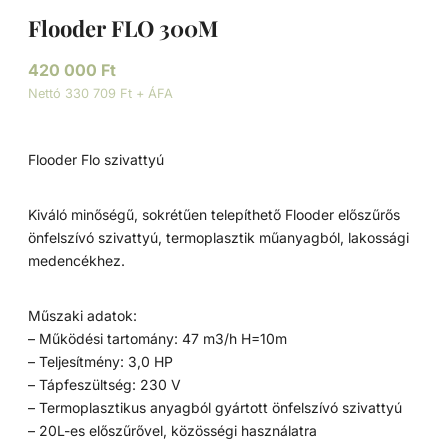
Flooder FLO 300M
420 000
Ft
Nettó 330 709 Ft + ÁFA
Flooder Flo szivattyú
Kiváló minőségű, sokrétűen telepíthető Flooder előszűrős
önfelszívó szivattyú, termoplasztik műanyagból, lakossági
medencékhez.
Műszaki adatok:
– Működési tartomány: 47 m3/h H=10m
– Teljesítmény: 3,0 HP
– Tápfeszültség: 230 V
– Termoplasztikus anyagból gyártott önfelszívó szivattyú
– 20L-es előszűrővel, közösségi használatra