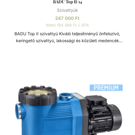
BADU Top II/14
Szivattyúk
247 000
Ft
Nettó 194 488 Ft + ÁFA
BADU Top II szivattyú Kiváló teljesítményű önfelszívó,
keringető szivattyú, lakossági és közületi medencék
számára. Ezt a szivattyút kifejezetten közepes méretű, föld
feletti medencékre tervezték, részben süllyesztett
medencék és kisebb úszó tavak számára. A nagy szivattyú
kapacitásnak köszönhetően automatikus medencetisztító is
csatlakoztatható hozzá. Szívó és nyomó oldali
csatlakozása 2” / 1 ½”. Monoblokkos szivattyú, beépített
előszűrővel (3l). Polikarbonát átlátszó fedéllel rendelkezik.
Sósvizes (elektrolizis) rendszerekhez telepíthető max. 5gr/l
só koncetrációig. Alkalmazási terület Úszómedence
vízkeringetés szűrőrendszeren keresztül. A szivattyú
beépíthető max. 2 m-el a vízszint felett, vagy max. 3 m-el
a vízszint alá. Tulajdonságok: - Max 3m-rel a vízszint felé
vagy alá is szerelhető - Szívó és nyomó oldali csatlakozása