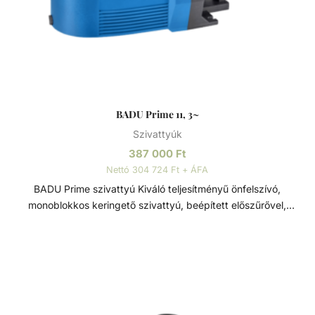
2” / 1 1⁄2” - Monoblokkos szivattyú beépített előszűrővel (3l)
- Polikarbonát átlátszó fedél - Sósvizes (elektrolizis)
rendszerekhez telepíthető max. 5gr/l só koncetrációig
Műszaki adatok: - Működési tartomány: 12 m3/h H=10m -
Tápfeszültség: 230 V
BADU Prime 11, 3~
Szivattyúk
387 000
Ft
Nettó 304 724 Ft + ÁFA
BADU Prime szivattyú Kiváló teljesítményű önfelszívó,
monoblokkos keringető szivattyú, beépített előszűrővel,
polikarbonát átlátszó fedéllel. Lakossági és közületi
medencék számára fejlesztve, ami 3 méterrel a vízszint
felett is telepíthető. Sósvizes (elektrolizis) rendszerekhez
telepíthető max. 5gr/l só koncetrációig. Műszaki adatok: -
Működési tartomány: 8 m3/h H=10m - Tápfeszültség:
230/400 V