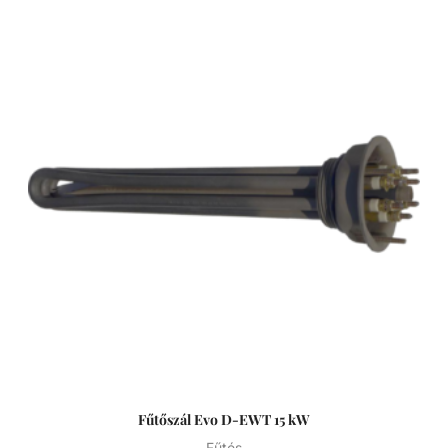
lassú víz elleni védelemre szolgáló áramlásszabályozóval
és Incoloy 825-ből készült, rendkívül korrózióálló
fűtőrudakkal, rendkívül sokoldalúan alkalmazhatók -
úszómedencék, pezsgőfürdők és hasonló létesítmények
fűtésére.
Fűtőszál Evo D-EWT 15 kW
Fűtés