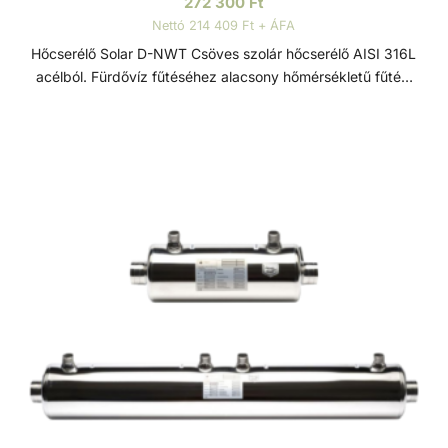
272 300
Ft
Nettó 214 409 Ft + ÁFA
Hőcserélő Solar D-NWT Csöves szolár hőcserélő AISI 316L
acélból. Fürdővíz fűtéséhez alacsony hőmérsékletű fűtési
rendszereken keresztül. Víz/víz hőcserélő, sima,
keresztáramú tekercscsővel, belső héjjal és terelőlemezzel
az optimális primerenergia-felvétel érdekében, korszerű
hegesztéssel és kiváló minőségű megmunkálással. A
készülék hosszú élettartamát az anyag festéssel,
passziválással és külső elektropolírozással történő
kikészítése garantálja. Ezek a hőcserélők maximális
energiahatékonyságot kínálnak minimális nyomásveszteség
mellett. Mint minden tekercscsöves hőcserélőt, ezeket is
közvetlenül a medence vízkörforgásába vagy a bypass
rendszeren keresztül kell beépíteni. Hőcserélő Solar Hybrid
D-SHWT Hibrid hőcserélő rozsdamentes acélból. Fürdővíz
fűtéséhez kombinált fűtéssel - hibrid: napelemes- és
hőcserélős. A szokásos prémium minőségű kivitelezéssel és
gondossággal megmunkált víz/víz hőcserélő, széles körben
használható hibrid hőcserélőként. Alternatív energiát