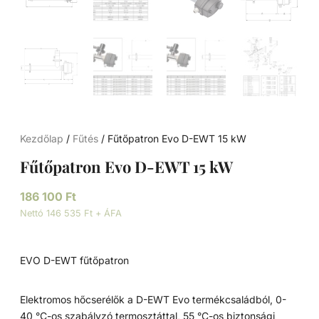
Kezdőlap
/
Fűtés
/ Fűtőpatron Evo D-EWT 15 kW
Fűtőpatron Evo D-EWT 15 kW
186 100
Ft
Nettó 146 535 Ft + ÁFA
EVO D-EWT fűtőpatron
Elektromos hőcserélők a D-EWT Evo termékcsaládból, 0-
40 °C-os szabályzó termosztáttal, 55 °C-os biztonsági