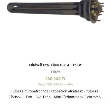
közvetlenül a medence vízkörforgásába vagy a bypass-
rendszeren keresztül kell beépíteni. Tulajdonságai: -
Rögzítéshez a rozsdamentes bilincs tartozék. - Max.
nyomás fűtési oldal: 10 bar - Max. nyomás medence oldal:
3 bar
Fűtőszál Evo-Titan D-EWT 12 kW
Fűtés
239 200
Ft
Nettó 188 346 Ft + ÁFA
Fűtőszál fűtőpatronhoz Fűtőpatron alkatrész - fűtőszál.
Típusok: - Evo - Evo Titán - Mini Fűtőpatronok Elektromos
hőcserélők a D-EWT Evo termékcsaládból, 0-40 °C-os
szabályzó termosztáttal, 55 °C-os biztonsági termosztáttal,