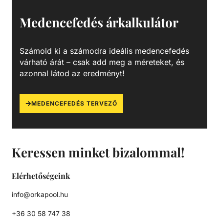
Medencefedés árkalkulátor
Számold ki a számodra ideális medencefedés
várható árát – csak add meg a méreteket, és
azonnal látod az eredményt!
MEDENCEFEDÉS TERVEZŐ
Keressen minket bizalommal!
Elérhetőségeink
info@orkapool.hu
+36 30 58 747 38