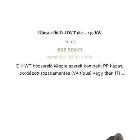
használnak, és csak szükség esetén adnak hozzá fosszilis
tüzelőanyagokat. Mint minden tekercscsöves hőcserélőt,
ezeket is be kell építeni a fürdővízkörforgásba, vagy
közvetlenül, vagy a bypass-rendszeren keresztül.
Hőcserélő D-HWT 182 – 259 kW
Tulajdonságai: - Rögzítéshez a rozsdamentes bilincs
Fűtés
tartozék. - Max. nyomás fűtési oldal: 10 bar - Max. nyomás
medence oldal: 3 bar
668 500
Ft
Nettó 526 378 Ft + ÁFA
D-HWT hőcserélő Készre szerelt,kompakt PP házas,
bordázott rozsdamentes (VA típus) vagy titán (TI
típus)csőspirálos nagy hatékonyságú hőcserélő.
Medencék, pezsgőfürdők, fürdőtavak fűtésére. Víz/víz
hőcserélő, sima, keresztáramú tekercselt csővel, korszerű
hegesztéssel és kiváló minőségű megmunkálással. A
készülék hosszú élettartamát az anyag festéssel,
passziválással és külső elektropolírozással történő
kikészítése garantálja. Ezek a hőcserélők maximális
energiahatékonyságot kínálnak minimális nyomásveszteség
mellett. Mint minden tekercscsöves hőcserélőt, ezeket is