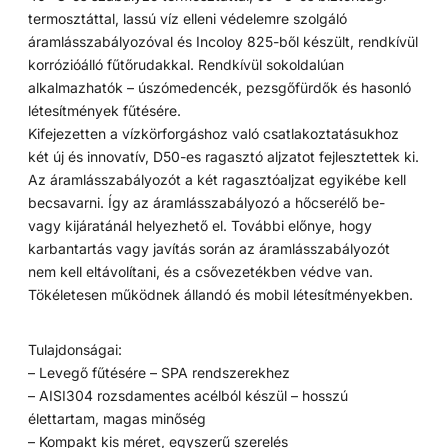
termosztáttal, lassú víz elleni védelemre szolgáló
áramlásszabályozóval és Incoloy 825-ből készült, rendkívül
korrózióálló fűtőrudakkal. Rendkívül sokoldalúan
alkalmazhatók – úszómedencék, pezsgőfürdők és hasonló
létesítmények fűtésére.
Kifejezetten a vízkörforgáshoz való csatlakoztatásukhoz
két új és innovatív, D50-es ragasztó aljzatot fejlesztettek ki.
Az áramlásszabályozót a két ragasztóaljzat egyikébe kell
becsavarni. Így az áramlásszabályozó a hőcserélő be-
vagy kijáratánál helyezhető el. További előnye, hogy
karbantartás vagy javítás során az áramlásszabályozót
nem kell eltávolítani, és a csővezetékben védve van.
Tökéletesen működnek állandó és mobil létesítményekben.
Tulajdonságai:
– Levegő fűtésére – SPA rendszerekhez
– AISI304 rozsdamentes acélból készül – hosszú
élettartam, magas minőség
– Kompakt kis méret, egyszerű szerelés