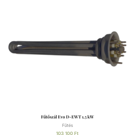
Fűtőszál Evo D-EWT 1,5 kW
Fűtés
103 100
Ft