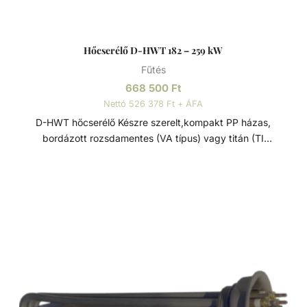
Hőcserélő D-HWT 182 – 259 kW
Fűtés
668 500
Ft
Nettó 526 378 Ft + ÁFA
D-HWT hőcserélő Készre szerelt,kompakt PP házas,
bordázott rozsdamentes (VA típus) vagy titán (TI
típus)csőspirálos nagy hatékonyságú hőcserélő.
Medencék, pezsgőfürdők, fürdőtavak fűtésére. Víz/víz
hőcserélő, sima, keresztáramú tekercselt csővel, korszerű
hegesztéssel és kiváló minőségű megmunkálással. A
készülék hosszú élettartamát az anyag festéssel,
passziválással és külső elektropolírozással történő
kikészítése garantálja. Ezek a hőcserélők maximális
energiahatékonyságot kínálnak minimális nyomásveszteség
mellett. Mint minden tekercscsöves hőcserélőt, ezeket is
közvetlenül a medence vízkörforgásába vagy a bypass-