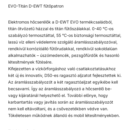
EVO-Titán D-EWT fűtőpatron
Elektromos hőcserélők a D-EWT EVO termékcsaládból,
titán ötvözetű házzal és titán fűtőszálakkal. 0-40 °C-os
szabályzó termosztáttal, 55 °C-os biztonsági termosztáttal,
lassú víz elleni védelemre szolgáló áramlásszabályozóval,
rendkívül korrózióálló fűtőrudakkal, rendkívül sokoldalúan
alkalmazhatók – úszómedencék, pezsgőfürdők és hasonló
létesítmények fűtésére.
Kifejezetten a vízkörforgáshoz való csatlakoztatásukhoz
két új és innovatív, D50-es ragasztó aljzatot fejlesztettek ki.
Az áramlásszabályozót a két ragasztóaljzat egyikébe kell
becsavarni. Így az áramlásszabályozó a hőcserélő be-
vagy kijáratánál helyezhető el. További előnye, hogy
karbantartás vagy javítás során az áramlásszabályozót
nem kell eltávolítani, és a csővezetékben védve van.
Tökéletesen működnek állandó és mobil létesítményekben.