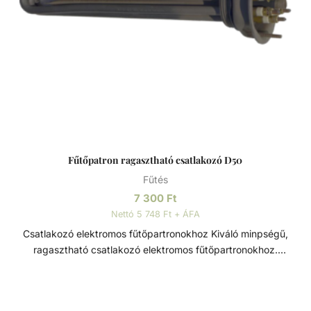
rendszeren keresztül kell beépíteni. Tulajdonságai: -
Rögzítéshez a rozsdamentes bilincs tartozék. - Max.
nyomás fűtési oldal: 10 bar - Max. nyomás medence oldal:
3 bar
Fűtőpatron ragasztható csatlakozó D50
Fűtés
7 300
Ft
Nettó 5 748 Ft + ÁFA
Csatlakozó elektromos fűtőpartronokhoz Kiváló minpségű,
ragasztható csatlakozó elektromos fűtőpartronokhoz.
Szorítókarimával és tömítéssel együtt kapható.