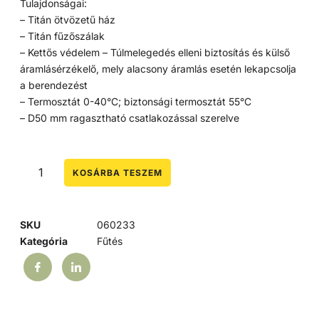
Tulajdonságai:
– Titán ötvözetű ház
– Titán fűzőszálak
– Kettős védelem – Túlmelegedés elleni biztosítás és külső
áramlásérzékelő, mely alacsony áramlás esetén lekapcsolja
a berendezést
– Termosztát 0-40°C; biztonsági termosztát 55°C
– D50 mm ragasztható csatlakozással szerelve
KOSÁRBA TESZEM
SKU
060233
Kategória
Fűtés