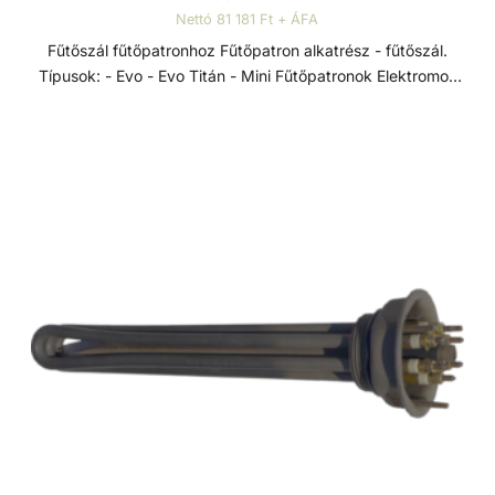
Nettó 81 181 Ft + ÁFA
Fűtőszál fűtőpatronhoz Fűtőpatron alkatrész - fűtőszál.
Típusok: - Evo - Evo Titán - Mini Fűtőpatronok Elektromos
hőcserélők a D-EWT Evo termékcsaládból, 0-40 °C-os
szabályzó termosztáttal, 55 °C-os biztonsági termosztáttal,
lassú víz elleni védelemre szolgáló áramlásszabályozóval
és Incoloy 825-ből készült, rendkívül korrózióálló
fűtőrudakkal, rendkívül sokoldalúan alkalmazhatók -
úszómedencék, pezsgőfürdők és hasonló létesítmények
fűtésére.