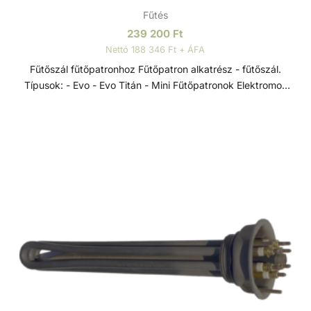
Fűtés
239 200
Ft
Nettó 188 346 Ft + ÁFA
Fűtőszál fűtőpatronhoz Fűtőpatron alkatrész - fűtőszál.
Típusok: - Evo - Evo Titán - Mini Fűtőpatronok Elektromos
hőcserélők a D-EWT Evo termékcsaládból, 0-40 °C-os
szabályzó termosztáttal, 55 °C-os biztonsági termosztáttal,
lassú víz elleni védelemre szolgáló áramlásszabályozóval
és Incoloy 825-ből készült, rendkívül korrózióálló
fűtőrudakkal, rendkívül sokoldalúan alkalmazhatók -
úszómedencék, pezsgőfürdők és hasonló létesítmények
fűtésére.