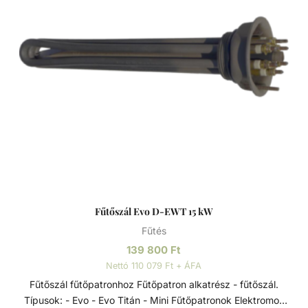
Fűtőszál Evo D-EWT 15 kW
Fűtés
139 800
Ft
Nettó 110 079 Ft + ÁFA
Fűtőszál fűtőpatronhoz Fűtőpatron alkatrész - fűtőszál.
Típusok: - Evo - Evo Titán - Mini Fűtőpatronok Elektromos