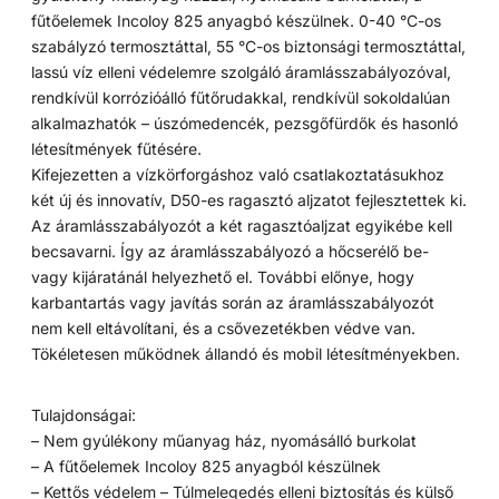
fűtőelemek Incoloy 825 anyagbó készülnek. 0-40 °C-os
szabályzó termosztáttal, 55 °C-os biztonsági termosztáttal,
lassú víz elleni védelemre szolgáló áramlásszabályozóval,
rendkívül korrózióálló fűtőrudakkal, rendkívül sokoldalúan
alkalmazhatók – úszómedencék, pezsgőfürdők és hasonló
létesítmények fűtésére.
Kifejezetten a vízkörforgáshoz való csatlakoztatásukhoz
két új és innovatív, D50-es ragasztó aljzatot fejlesztettek ki.
Az áramlásszabályozót a két ragasztóaljzat egyikébe kell
becsavarni. Így az áramlásszabályozó a hőcserélő be-
vagy kijáratánál helyezhető el. További előnye, hogy
karbantartás vagy javítás során az áramlásszabályozót
nem kell eltávolítani, és a csővezetékben védve van.
Tökéletesen működnek állandó és mobil létesítményekben.
Tulajdonságai:
– Nem gyúlékony műanyag ház, nyomásálló burkolat
– A fűtőelemek Incoloy 825 anyagból készülnek
– Kettős védelem – Túlmelegedés elleni biztosítás és külső