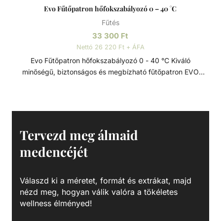
Evo Fűtőpatron hőfokszabályozó 0 – 40 °C
Fűtés
33 300
Ft
Nettó 26 220 Ft + ÁFA
Evo Fűtőpatron hőfokszabályozó 0 - 40 °C Kiváló
minőségű, biztonságos és megbízható fűtőpatron EVO
típusú fűtőszálakhoz. Túlmelegedés elleni biztonsági
termosztáttal 40 ⁰C-ig.
Tervezd meg álmaid
medencéjét
Válaszd ki a méretet, formát és extrákat, majd
nézd meg, hogyan válik valóra a tökéletes
wellness élményed!