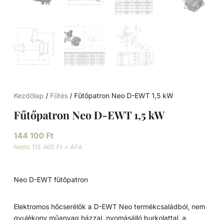
Kezdőlap
/
Fűtés
/ Fűtőpatron Neo D-EWT 1,5 kW
Fűtőpatron Neo D-EWT 1,5 kW
144 100
Ft
Nettó 113 465 Ft + ÁFA
Neo D-EWT fűtőpatron
Elektromos hőcserélők a D-EWT Neo termékcsaládból, nem
gyulékony műanyag házzal, nyomásálló burkolattal, a