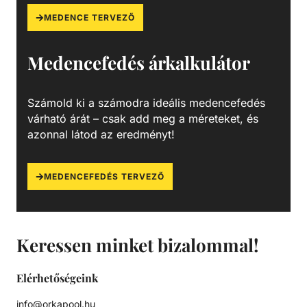
MEDENCE TERVEZŐ
Medencefedés árkalkulátor
Számold ki a számodra ideális medencefedés
várható árát – csak add meg a méreteket, és
azonnal látod az eredményt!
MEDENCEFEDÉS TERVEZŐ
Keressen minket bizalommal!
Elérhetőségeink
info@orkapool.hu