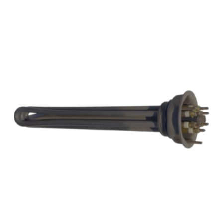
hőcserélők a D-EWT Evo termékcsaládból, 0-40 °C-os
szabályzó termosztáttal, 55 °C-os biztonsági termosztáttal,
lassú víz elleni védelemre szolgáló áramlásszabályozóval
és Incoloy 825-ből készült, rendkívül korrózióálló
fűtőrudakkal, rendkívül sokoldalúan alkalmazhatók -
úszómedencék, pezsgőfürdők és hasonló létesítmények
fűtésére.