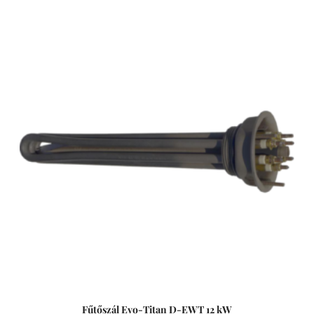
Fűtőszál Evo-Titan D-EWT 12 kW