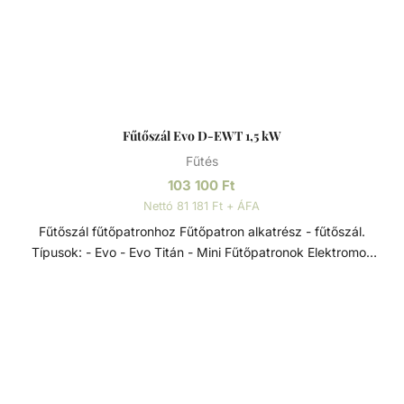
Fűtőszál Evo D-EWT 1,5 kW
Fűtés
103 100
Ft
Nettó 81 181 Ft + ÁFA
Fűtőszál fűtőpatronhoz Fűtőpatron alkatrész - fűtőszál.
Típusok: - Evo - Evo Titán - Mini Fűtőpatronok Elektromos
hőcserélők a D-EWT Evo termékcsaládból, 0-40 °C-os
szabályzó termosztáttal, 55 °C-os biztonsági termosztáttal,
lassú víz elleni védelemre szolgáló áramlásszabályozóval
és Incoloy 825-ből készült, rendkívül korrózióálló
fűtőrudakkal, rendkívül sokoldalúan alkalmazhatók -
úszómedencék, pezsgőfürdők és hasonló létesítmények
fűtésére.