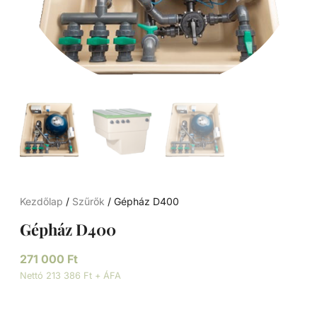
Kezdőlap
/
Szűrők
/ Gépház D400
Gépház D400
271 000
Ft
Nettó 213 386 Ft + ÁFA