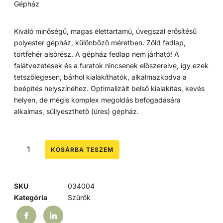
Gépház
Kiváló minőségű, magas élettartamú, üvegszál erősítésű
polyester gépház, különböző méretben. Zöld fedlap,
törtfehér alsórész. A gépház fedlap nem járható! A
falátvezetések és a furatok nincsenek előszerelve, így ezek
tetszőlegesen, bárhol kialakíthatók, alkalmazkodva a
beépítés helyszínéhez. Optimalizált belső kialakítás, kevés
helyen, de mégis komplex megoldás befogadására
alkalmas, süllyeszthető (üres) gépház.
KOSÁRBA TESZEM
SKU
034004
Kategória
Szűrők