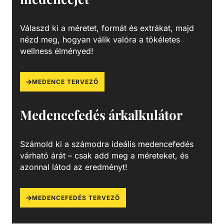
algák és más szennyeződések, melyek nem csak a
látványt rontják, de a fürdőzők egészségére is veszélyesek
Válaszd ki a méretet, formát és extrákat, majd
lehetnek. A szűrőtartály a vízforgató készülék segítségével
nézd meg, hogyan válik valóra a tökéletes
az egészen finom szennyeződéseket is kiszűrhetik a
wellness élményed!
vízből, amelyek így fennakadnak a szűrőközegen.
MEDENCE TERVEZŐ
Medencefedés árkalkulátor
Számold ki a számodra ideális medencefedés
várható árát – csak add meg a méreteket, és
azonnal látod az eredményt!
MEDENCEFEDÉS TERVEZŐ