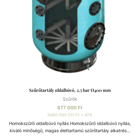
Szűrőtartály oldalbúvó, 2,5 bar Ø400 mm
Szűrők
877 000
Ft
Nettó 690 551 Ft + ÁFA
Homokszűrő oldalbúvó nyílás Homokszűrő oldalbúvó nyílás,
kiváló minőségű, magas élettartamú szűrőtartály alkatrész.
Átmérője: Ø400 mm. Szűrőtartály A medence vizének