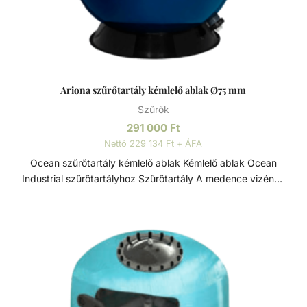
Ariona szűrőtartály kémlelő ablak Ø75 mm
Szűrők
291 000
Ft
Nettó 229 134 Ft + ÁFA
Ocean szűrőtartály kémlelő ablak Kémlelő ablak Ocean
Industrial szűrőtartályhoz Szűrőtartály A medence vizének
tisztaságát folyamatos vízforgatással és szűréssel tudjuk
fenn tartani. Az álló vízben, melyet süt a nap, könnyedén
elszaporodhatnak az algák és más szennyeződések,
melyek nem csak a látványt rontják, de a fürdőzők
egészségére is veszélyesek lehetnek. A szűrőtartály a
vízforgató készülék segítségével az egészen finom
szennyeződéseket is kiszűrhetik a vízből, amelyek így
fennakadnak a szűrőközegen.