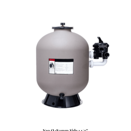
tisztaságát folyamatos vízforgatással és szűréssel tudjuk
fenn tartani. Az álló vízben, melyet süt a nap, könnyedén
elszaporodhatnak az algák és más szennyeződések,
melyek nem csak a látványt rontják, de a fürdőzők
egészségére is veszélyesek lehetnek. A szűrőtartály a
vízforgató készülék segítségével az egészen finom
szennyeződéseket is kiszűrhetik a vízből, amelyek így
fennakadnak a szűrőközegen.
Neo Ø480mm Side 1 1/2″