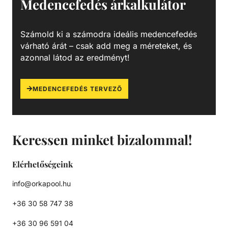
Medencefedés árkalkulátor
Számold ki a számodra ideális medencefedés
várható árát – csak add meg a méreteket, és
azonnal látod az eredményt!
MEDENCEFEDÉS TERVEZŐ
Keressen minket bizalommal!
Elérhetőségeink
info@orkapool.hu
+36 30 58 747 38
+36 30 96 591 04