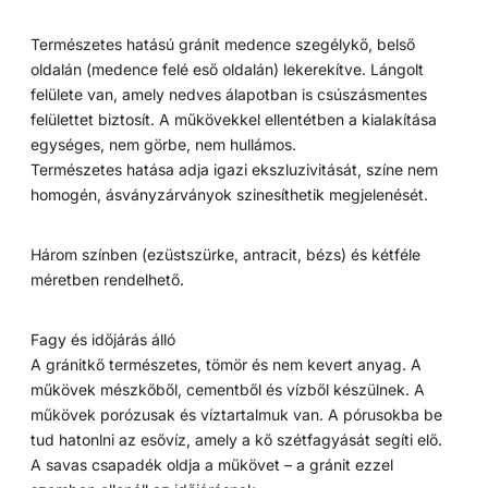
Természetes hatású gránit medence szegélykő, belső
oldalán (medence felé eső oldalán) lekerekítve. Lángolt
felülete van, amely nedves álapotban is csúszásmentes
felülettet biztosít. A műkövekkel ellentétben a kialakítása
egységes, nem görbe, nem hullámos.
Természetes hatása adja igazi ekszluzivitását, színe nem
homogén, ásványzárványok szinesíthetik megjelenését.
Három színben (ezüstszürke, antracit, bézs) és kétféle
méretben rendelhető.
Fagy és időjárás álló
A gránitkő természetes, tömör és nem kevert anyag. A
műkövek mészkőből, cementből és vízből készülnek. A
műkövek porózusak és víztartalmuk van. A pórusokba be
tud hatonlni az esővíz, amely a kő szétfagyását segíti elő.
A savas csapadék oldja a műkövet – a gránit ezzel