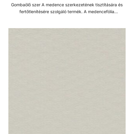
Gombaölő szer A medence szerkezetének tisztítására és
fertőtlenítésére szolgáló termék. A medencefólia
felszerelése előtti kell használni, ezzel megakadályozza a
mikroorganizmusok elszaporodását a medencefala és a
fólia között. Jellemzők: - Kiszerelés: 250 ml - Koncentráció:
2,5%-os oldat