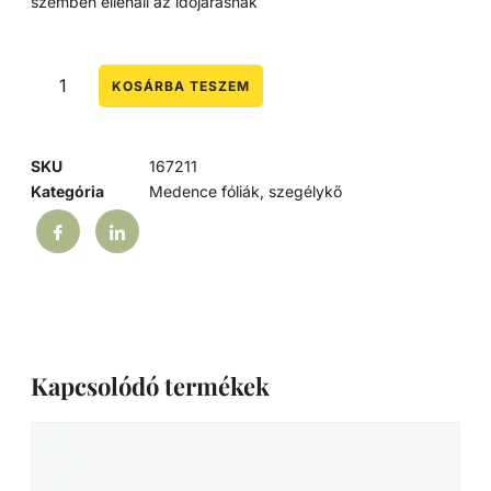
szemben ellenáll az időjárásnak
KOSÁRBA TESZEM
SKU
167211
Kategória
Medence fóliák, szegélykő
Kapcsolódó termékek