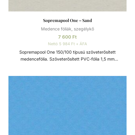
Sopremapool One – Sand
Medence fóliák, szegélykő
7 600
Ft
Nettó 5 984 Ft + ÁFA
Sopremapool One 150/100 típusú szöveterősített
medencefólia. Szöveterősített PVC-fólia 1,5 mm
vastagságban, mind a 4 réteg lakkal impregnálva,
rugalmas és sima. Standard védelem az UV-sugárzással és
a mikroorganizmusokkal szemben. Kiszerelés: - 1,65 x 25
m-es tekercs Négy rétegű fólia A Sopremapool
medencebélelő fóliák kiváló minőségű alapanyagok
felhasználásával készülnek. A gyártás során a hordozó
réteg impregnálásra kerül és erre laminálással kerülnek fel a
további rétegek. Ennek köszönhetően a 4 réteg úgy
készül, hogy egy teljesen homogén fólia az eredmény, ami
kiváló hegeszthetőségi tulajdonságokkal rendelkezik, hő