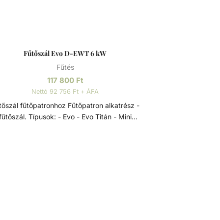
Fűtőszál Evo D-EWT 6 kW
Fűtés
117 800
Ft
Nettó 92 756 Ft + ÁFA
zál fűtőpatronhoz Fűtőpatron alkatrész -
űtőszál. Típusok: - Evo - Evo Titán - Mini
patronok Elektromos hőcserélők a D-EWT Evo
termékcsaládból, 0-40 °C-os szabályzó
osztáttal, 55 °C-os biztonsági termosztáttal,
lassú víz elleni védelemre szolgáló
lásszabályozóval és Incoloy 825-ből készült,
ndkívül korrózióálló fűtőrudakkal, rendkívül
koldalúan alkalmazhatók - úszómedencék,
gőfürdők és hasonló létesítmények fűtésére.