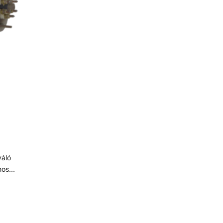
nyomásveszteség mellett. Mint minden
tekercscsöves hőcserélőt, ezeket is közvetlenül a
medence vízkörforgásába vagy a bypass-
rendszeren keresztül kell beépíteni. Tulajdonságai:
- Rögzítéshez a rozsdamentes bilincs tartozék. -
Max. nyomás fűtési oldal: 10 bar - Max. nyomás
medence oldal: 3 bar
mos
éssel