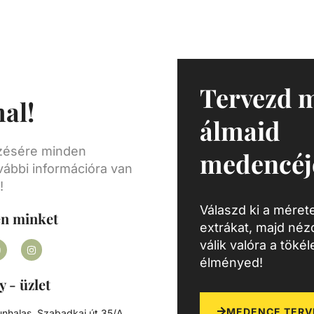
Tervezd 
al!
álmaid
ezésére minden
medencéj
vábbi információra van
!
Válaszd ki a mérete
en minket
extrákat, majd né
válik valóra a töké
élményed!
y - üzlet
MEDENCE TERV
nhalas, Szabadkai út 35/A