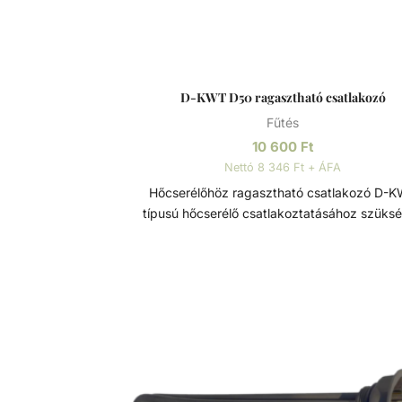
D-KWT D50 ragasztható csatlakozó
Fűtés
10 600
Ft
Nettó 8 346 Ft + ÁFA
Hőcserélőhöz ragasztható csatlakozó D-KWT
típusú hőcserélő csatlakoztatásához szüks
cilinder, prémium minőségű műanyagból
Jellemzők: - Átmérő: D50 mm