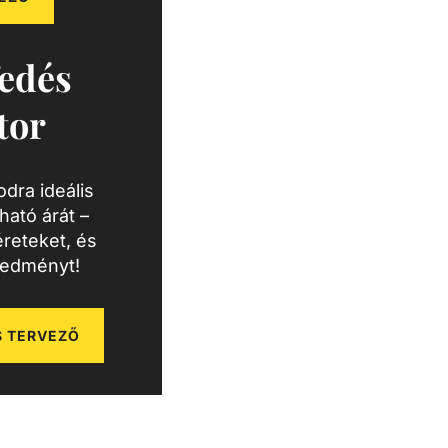
edés
tor
dra ideális
ató árát –
reteket, és
redményt!
 TERVEZŐ