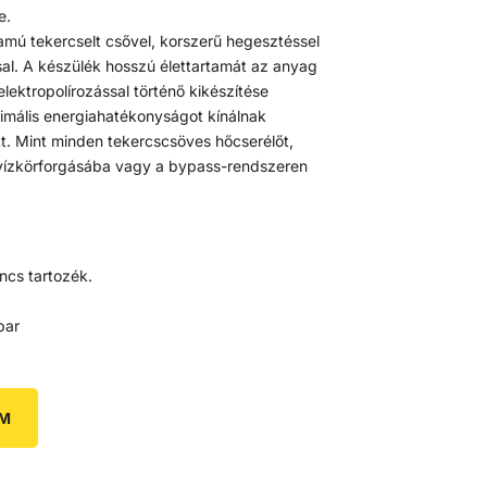
e.
ramú tekercselt csővel, korszerű hegesztéssel
l. A készülék hosszú élettartamát az anyag
elektropolírozással történő kikészítése
ximális energiahatékonyságot kínálnak
t. Mint minden tekercscsöves hőcserélőt,
 vízkörforgásába vagy a bypass-rendszeren
ncs tartozék.
bar
EM