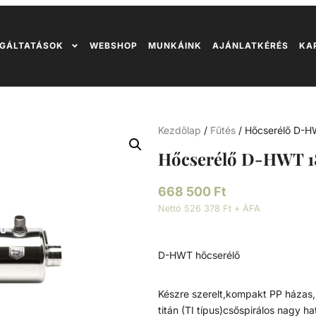
GÁLTATÁSOK
WEBSHOP
MUNKÁINK
AJÁNLATKÉRÉS
KA
Kezdőlap
/
Fűtés
/ Hőcserélő D-H
Hőcserélő D-HWT 1
668 500
Ft
Nettó 526 378 Ft + ÁFA
D-HWT hőcserélő
Készre szerelt,kompakt PP házas,
titán (TI típus)csőspirálos nagy 