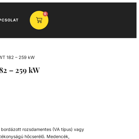
0
PCSOLAT
WT 182 – 259 kW
82 – 259 kW
 bordázott rozsdamentes (VA típus) vagy
hatékonyságú hőcserélő. Medencék,