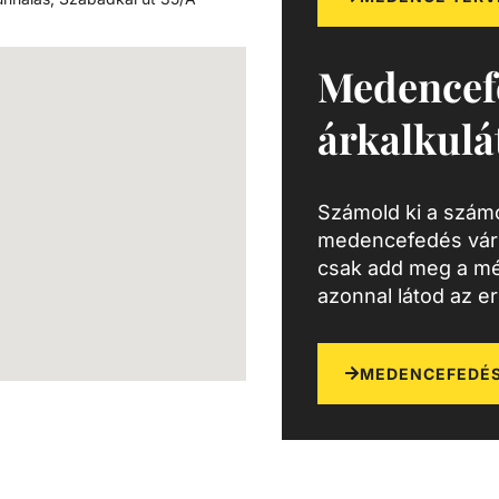
Medencef
árkalkulá
Számold ki a számo
medencefedés várh
csak add meg a mé
azonnal látod az e
MEDENCEFEDÉS