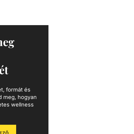
meg
ét
t, formát és
zd meg, hogyan
letes wellness
EZŐ