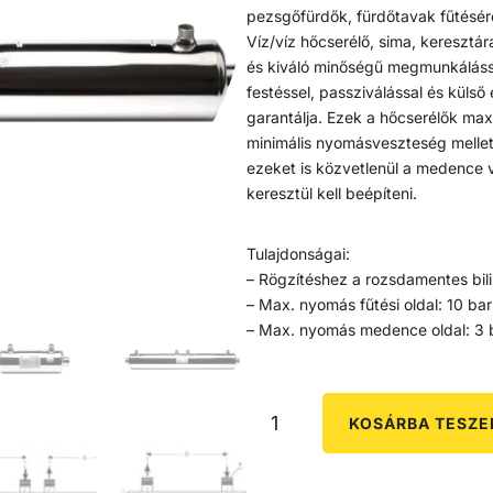
pezsgőfürdők, fürdőtavak fűtésér
Víz/víz hőcserélő, sima, keresztá
és kiváló minőségű megmunkálássa
festéssel, passziválással és külső 
garantálja. Ezek a hőcserélők ma
minimális nyomásveszteség mellet
ezeket is közvetlenül a medence
keresztül kell beépíteni.
Tulajdonságai:
– Rögzítéshez a rozsdamentes bili
– Max. nyomás fűtési oldal: 10 bar
– Max. nyomás medence oldal: 3 
KOSÁRBA TESZ