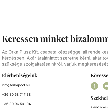
Keressen minket bizalomm
Az Orka Plusz Kft. csapata készséggel áll rendelk
kérdésben. Akár árajánlatot szeretne kérni, akár to
szüksége szolgáltatásainkról, várjuk megkeresését
Elérhetőségeink
Kövess
info@orkapool.hu
+36 30 58 747 38
Székhel
+36 30 96 591 04
6400 Kisku