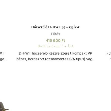
Hőcserélő D-HWT 93 – 133 kW
Fűtés
416 900
Ft
Nettó 328 268 Ft + ÁFA
D-HWT hőcserélő Készre szerelt,kompakt PP
Fűtős
éges
házas, bordázott rozsdamentes (VA típus) vagy
f
.
titán (TI típus)csőspirálos nagy hatékonyságú
Fűtő
hőcserélő. Medencék, pezsgőfürdők, fürdőtavak
fűtésére. Víz/víz hőcserélő, sima, keresztáramú
term
tekercselt csővel, korszerű hegesztéssel és kiváló
minőségű megmunkálással. A készülék hosszú
áram
élettartamát az anyag festéssel, passziválással és
re
külső elektropolírozással történő kikészítése
so
garantálja. Ezek a hőcserélők maximális
pezs
energiahatékonyságot kínálnak minimális