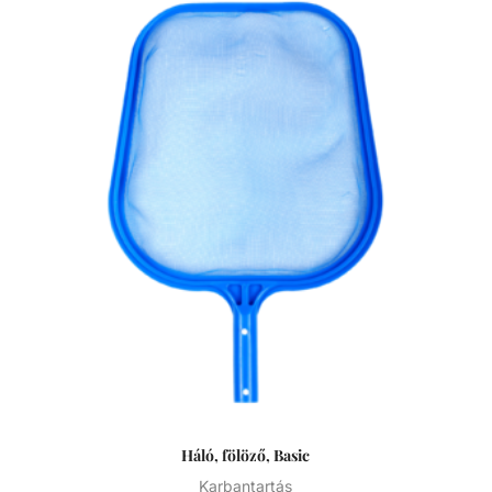
anyagokat. A szivacs puha, de tartós anyagból készült,
amely kíméletes a medence felületéhez, így nem okoz
karcolásokat vagy károsodást. Ergonomikus kialakításának
köszönhetően kényelmesen illeszkedik a kézbe,
megkönnyítve a tisztítási folyamatot.
Háló, fölöző, Basic
Karbantartás