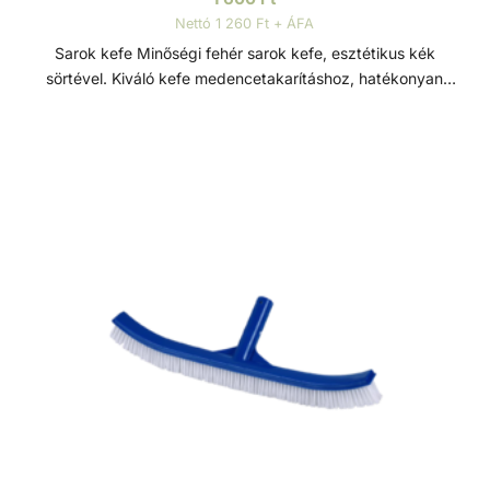
Nettó 1 260 Ft + ÁFA
Sarok kefe Minőségi fehér sarok kefe, esztétikus kék
sörtével. Kiváló kefe medencetakarításhoz, hatékonyan
tisztítja a medence sarkait, lépcsőit és falait. Teleszkópos
rúdhoz és 38 mm átmérőjű szívócsőhöz csatlakoztatható,
lehetővé téve a nehezen elérhető területek egyszerű és
hatékony tisztítását. A teleszkópos rúd és a szívócső nem
tartozék.