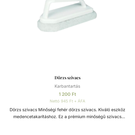
Dörzs szivacs
Karbantartás
1 200
Ft
Nettó 945 Ft + ÁFA
Dörzs szivacs Minőségi fehér dörzs szivacs. Kiváló eszköz
medencetakarításhoz. Ez a prémium minőségű szivacs
hatékonyan tisztítja a medence falait és alját, eltávolítva a
lerakódott szennyeződéseket, algákat és más szennyező