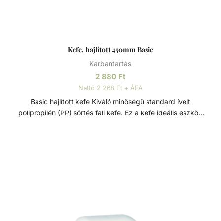
Kefe, hajlított 450mm Basic
Karbantartás
2 880
Ft
Nettó 2 268 Ft + ÁFA
Basic hajlított kefe Kiváló minőségű standard ívelt
polipropilén (PP) sörtés fali kefe. Ez a kefe ideális eszköz
medencék és pezsgőfürdők általános tisztításához. Puha,
mégis merev sörtéi gyengédek a felületekhez, nem
karcolják meg azokat, miközben hatékonyan eltávolítják a
szennyeződéseket, algákat és egyéb foltokat. A kefe
minden szabványos teleszkópos rúdhoz illeszkedik, és 45
cm széles tisztítási felülettel rendelkezik, biztosítva a
könnyű és alapos tisztítást. Jellemzők: - Fej hossza: 450
mm Anyaga: - Polipropilén (PP)