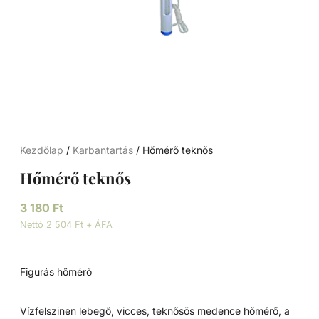
Kezdőlap
/
Karbantartás
/ Hőmérő teknős
Hőmérő teknős
3 180
Ft
Nettó 2 504 Ft + ÁFA
Figurás hőmérő
Vízfelszinen lebegő, vicces, teknősös medence hőmérő, a