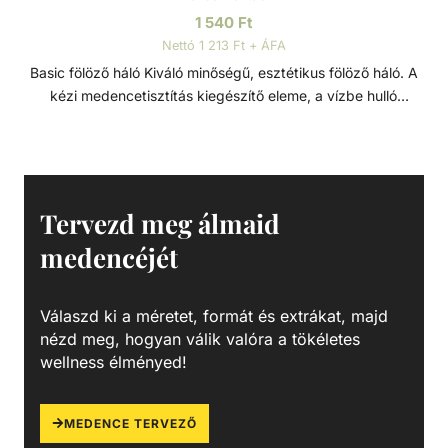
1 540
Ft
Nettó 1 213 Ft + ÁFA
Basic fölöző háló Kiváló minőségű, esztétikus fölöző háló. A
kézi medencetisztítás kiegészítő eleme, a vízbe hulló
szennyeződések ellen. A levelek és egyéb a viz felszínén
lebegő kerti szennyeződések és könnyebb gyerekjátékok
könnyed összegyűjtésére tervezett fölöző háló, alumínium
kerettel, megerősített polikarbonát fogantyúval és tartós
hálóval. Könnyen rögzíthető kialakításának köszönhetően
Tervezd meg álmaid
bármilyen szabványos teleszkópos rúdhoz illeszkedik.
medencéjét
Válaszd ki a méretet, formát és extrákat, majd
nézd meg, hogyan válik valóra a tökéletes
wellness élményed!
MEDENCE TERVEZŐ