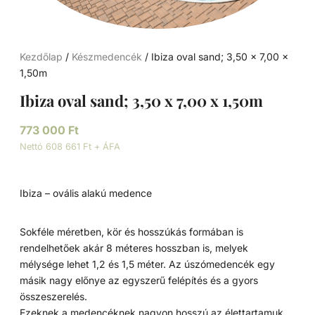
Kezdőlap
/
Készmedencék
/ Ibiza oval sand; 3,50 x 7,00 x
1,50m
Ibiza oval sand; 3,50 x 7,00 x 1,50m
773 000
Ft
Nettó 608 661 Ft + ÁFA
Ibiza – ovális alakú medence
Sokféle méretben, kör és hosszúkás formában is
rendelhetőek akár 8 méteres hosszban is, melyek
mélysége lehet 1,2 és 1,5 méter. Az úszómedencék egy
másik nagy előnye az egyszerű felépítés és a gyors
összeszerelés.
Ezeknek a medencéknek nagyon hosszú az élettartamuk