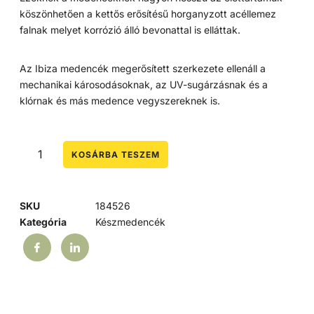
köszönhetően a kettős erősítésű horganyzott acéllemez
falnak melyet korrózió álló bevonattal is elláttak.
Az Ibiza medencék megerősített szerkezete ellenáll a
mechanikai károsodásoknak, az UV-sugárzásnak és a
klórnak és más medence vegyszereknek is.
KOSÁRBA TESZEM
SKU
184526
Kategória
Készmedencék