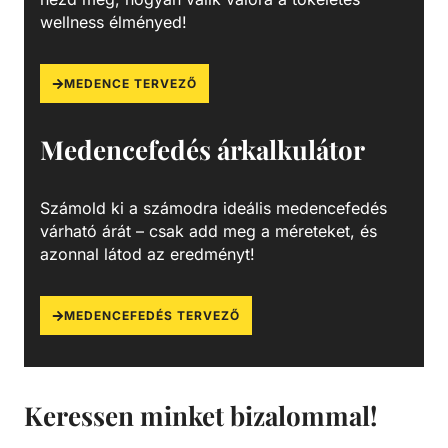
A fóliával bélelt medencék előnye, a gyors kivitelezés, a
wellness élményed!
rendkívül strapabíróság, időjárás- és télállóság, az
egyszerű tisztíthatóság, a hosszú élettartam, ezáltal
leginkább természetesen a költséghatékonyság. Másik
MEDENCE TERVEZŐ
nagy előnyük, hogy teljesen testreszabhatóak, a
legkülönbözőbb medenceformák lefedhetőek velük,
Medencefedés árkalkulátor
emelett pedig 100%-os vízzáróságot is garantálnak.
Számold ki a számodra ideális medencefedés
várható árát – csak add meg a méreteket, és
azonnal látod az eredményt!
MEDENCEFEDÉS TERVEZŐ
Keressen minket bizalommal!