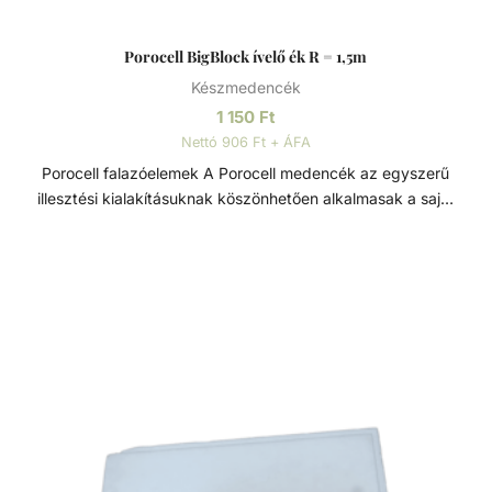
Porocell BigBlock ívelő ék R = 1,5m
Készmedencék
1 150
Ft
Nettó 906 Ft + ÁFA
Porocell falazóelemek A Porocell medencék az egyszerű
illesztési kialakításuknak köszönhetően alkalmasak a saját
kezű építésre is, szükségtelenné válik a zsaluzás és
szigetelés is. A rendszert alkotó téglák nagy sűrűségű
extrudált polisztirolból készülnek, és fűrésszel, vagy késsel
25 centiméterenként vágható. Minden beépítendő
medenceelem, mint a szkimmer, befúvó, világítótestek,
ellenáramoltató készülék, könnyen és precízen
beépíthetőek. Ez a rugalmas megmunkálhatóság, nagy
szabadságot enged a medence formavilágának
kialakításában, alkalmazkodva a medence méretéhez is.
Egy vasbeton alapon helyezzük el a rendszert alkotó
téglákat amiket betonacéllal erősítünk és mixer betonnal