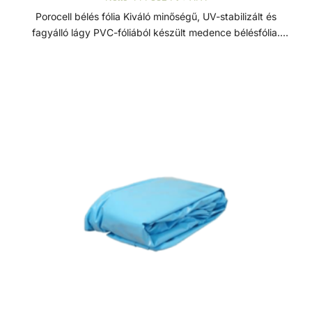
Energiatakarékos hőszivattyúval bővítve a rendszert, a
Porocell bélés fólia Kiváló minőségű, UV-stabilizált és
fürdőzés élményét messze hosszabban élvezheti, mint más
fagyálló lágy PVC-fóliából készült medence bélésfólia.
típusú medencében. A fal ezen tulajdonsága a hőmérsékleti
Fiziológiailag teljes mértékben bőrbarát. Alaposan, hosszan
változásoktól is függ , mint pl. feszülések, vagy
tesztelt és ellenőrzött bélésfóliák, CE tanusítvánnyal, ami
fagyhatások, amelyek a medence falát és a bélésfóliát is
melett még a gyermekjátékok biztonságára vonatkozó
megrongálhatják. A Porocell rendszer ezzel szemben ezt
európai szabványnak (EN 71 3. - nehézfémek kioldódása)
megakadályozza, a feszültségeket elnyeli.
is megfelelnek. A magas minőségi és környezetvédelmi
előírásoknak megfelelő fóliát Németországban gyártják, ez
garantálja a legmagasabb szintű, állandó minőséget.
Jellemzők - Fóliavastagság: 0,8 mm - Méretek: 3,00 x 6,00
x 1,50 m Bélésfólia A fólia burkolatú medencék ár/érték
arányban a legjobb választásnak bizonyulnak világszerte.
A fóliával bélelt medencék előnye, a gyors kivitelezés, a
rendkívül strapabíróság, időjárás- és télállóság, az
egyszerű tisztíthatóság, a hosszú élettartam, ezáltal
leginkább természetesen a költséghatékonyság. Másik
nagy előnyük, hogy teljesen testreszabhatóak, a
legkülönbözőbb medenceformák lefedhetőek velük,
emelett pedig 100%-os vízzáróságot is garantálnak.