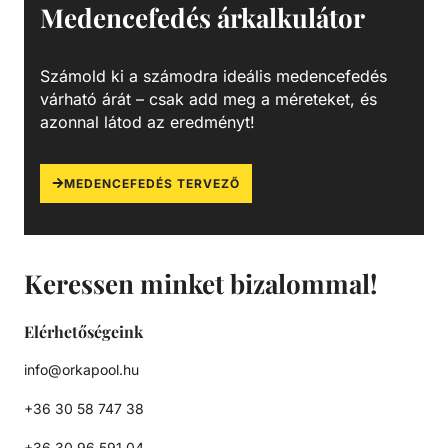
Medencefedés árkalkulátor
emelett pedig 100%-os vízzáróságot is garantálnak.
Számold ki a számodra ideális medencefedés
várható árát – csak add meg a méreteket, és
azonnal látod az eredményt!
MEDENCEFEDÉS TERVEZŐ
Keressen minket bizalommal!
Elérhetőségeink
info@orkapool.hu
+36 30 58 747 38
+36 30 96 591 04