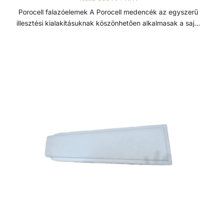
Porocell falazóelemek A Porocell medencék az egyszerű
illesztési kialakításuknak köszönhetően alkalmasak a saját
kezű építésre is, szükségtelenné válik a zsaluzás és
szigetelés is. A rendszert alkotó téglák nagy sűrűségű
extrudált polisztirolból készülnek, és fűrésszel, vagy késsel
25 centiméterenként vágható. Minden beépítendő
medenceelem, mint a szkimmer, befúvó, világítótestek,
ellenáramoltató készülék, könnyen és precízen
beépíthetőek. Ez a rugalmas megmunkálhatóság, nagy
szabadságot enged a medence formavilágának
kialakításában, alkalmazkodva a medence méretéhez is.
Egy vasbeton alapon helyezzük el a rendszert alkotó
téglákat amiket betonacéllal erősítünk és mixer betonnal
feltöltünk. A medencefalon és az alapon egy geotextilia
réteget helyezünk el. Amennyiben előregyártott fóliával
béleljük a medencét a medenceperemen akkor egy
műanyagprofilt rögzítünk, amely a medencefólia könnyű
felhelyezését teszi lehetővé. A hő, közel 80%-a a
vízfelületen keresztül távozik. Ennek ellenére nagyon