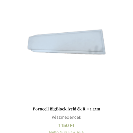
Porocell BigBlock ívelő ék R = 1,25m
Készmedencék
1 150
Ft
Nettó 906 Ft + ÁFA