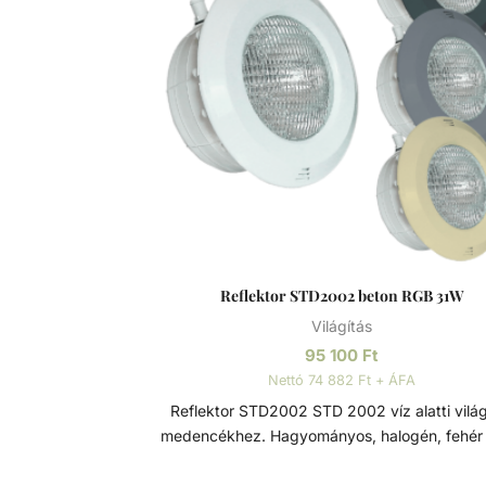
Reflektor STD2002 beton RGB 31W
Világítás
95 100
Ft
Nettó 74 882 Ft + ÁFA
Reflektor STD2002 STD 2002 víz alatti világítás
medencékhez. Hagyományos, halogén, fehér
RGB LED-es 12V PAR 56 izzóval, 2 x 4mm kábe
2,5m hosszal. Az előlap rozsdamentes rögz