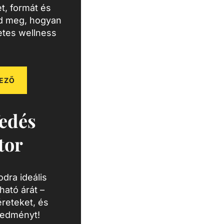
t, formát és
zd meg, hogyan
letes wellness
EZŐ
edés
tor
dra ideális
ató árát –
reteket, és
redményt!