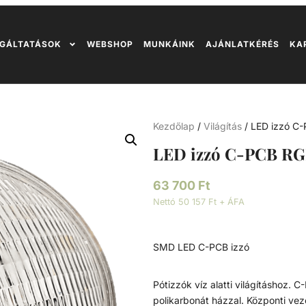
GÁLTATÁSOK
WEBSHOP
MUNKÁINK
AJÁNLATKÉRÉS
KA
Kezdőlap
/
Világítás
/ LED izzó C
LED izzó C-PCB R
63 700
Ft
Nettó 50 157 Ft + ÁFA
SMD LED C-PCB izzó
Pótizzók víz alatti világításhoz.
polikarbonát házzal. Központi ve