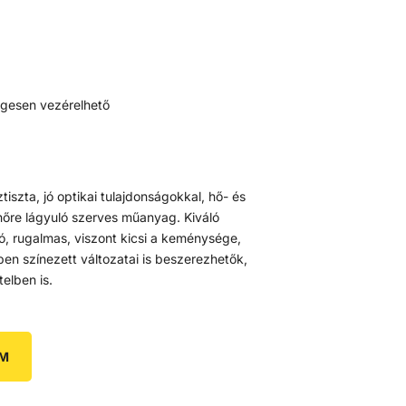
egesen vezérelhető
tiszta, jó optikai tulajdonságokkal, hő- és
hőre lágyuló szerves műanyag. Kiváló
tó, rugalmas, viszont kicsi a keménysége,
en színezett változatai is beszerezhetők,
elben is.
EM