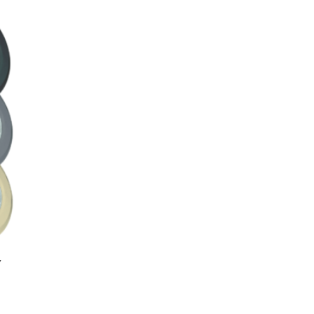
n
Külső menetes tömszelence - 2db tömítés -
poli
Kontraanya - Szereléshez szükséges csavarok
és h
 egy
Betonos falátvezetést a készlet nem tartalmazza.
mi
ly
PAR
en, de
201
ra,
bevilágítás
as
zött.
ását,
geibe
W