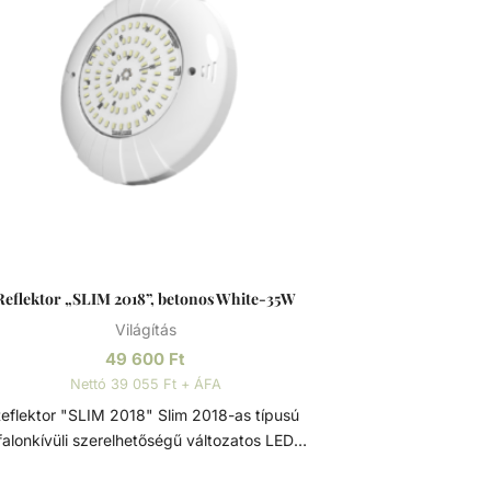
Reflektor „SLIM 2018”, betonos White-35W
Világítás
49 600
Ft
Nettó 39 055 Ft + ÁFA
flektor "SLIM 2018" Slim 2018-as típusú
falonkívüli szerelhetőségű változatos LED
yforrásokkal szerelt vízalatti reflektor. A LED
gy speciális átlátszó műgyantával kitöltött