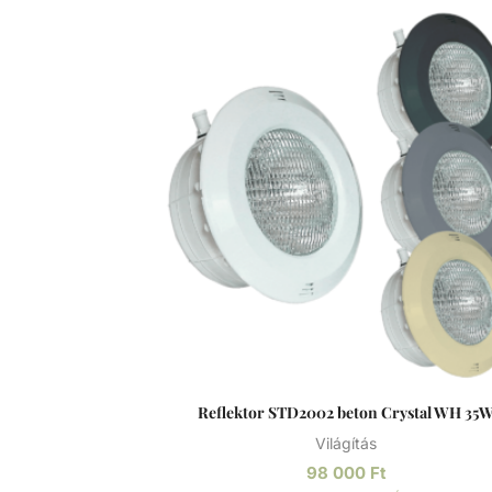
mechanizmussal van ellátva. Opcionálisa
rozsdamentes acél előlappal. Rozsdamentes acél
A rozsdamentes acél (más néven inox acél)
magasabb krómtartalmú acélötvözet, me
ellenállóbb a rozsdával, foltosodással szemb
a nevével ellentétben képes a rozsdásodás
különösen alacsony oxigéntartalmú, mag
sótartalmú vagy nem szellőző körülmények kö
A króm-oxid passzív réteget képez, ami
megelőzi/lassítja a felület további rozsdásod
és megakadályozza annak az acél belső réte
történő haladását.
Reflektor STD2002 beton Crystal WH 35
Világítás
98 000
Ft