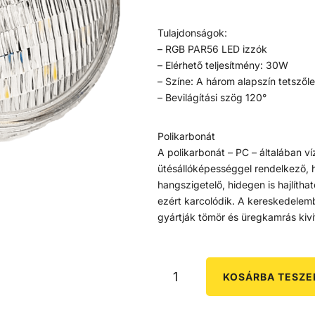
Tulajdonságok:
– RGB PAR56 LED izzók
– Elérhető teljesítmény: 30W
– Színe: A három alapszín tetszől
– Bevilágítási szög 120°
Polikarbonát
A polikarbonát – PC – általában víz
ütésállóképességgel rendelkező, 
hangszigetelő, hidegen is hajlítha
ezért karcolódik. A kereskedelemb
gyártják tömör és üregkamrás kivit
KOSÁRBA TESZ