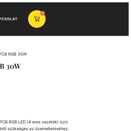
0
PCSOLAT
-PCB RGB 30W
GB 30W
 C-PCB RGB LED (4 eres vezeték) izzó
zérlő szükséges az üzemeltetéséhez.