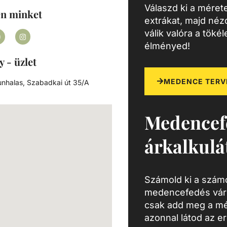
Válaszd ki a mérete
en minket
extrákat, majd né
válik valóra a töké
élményed!
y - üzlet
MEDENCE TERV
nhalas, Szabadkai út 35/A
Medencef
árkalkulá
Számold ki a számo
medencefedés várh
csak add meg a mé
azonnal látod az e