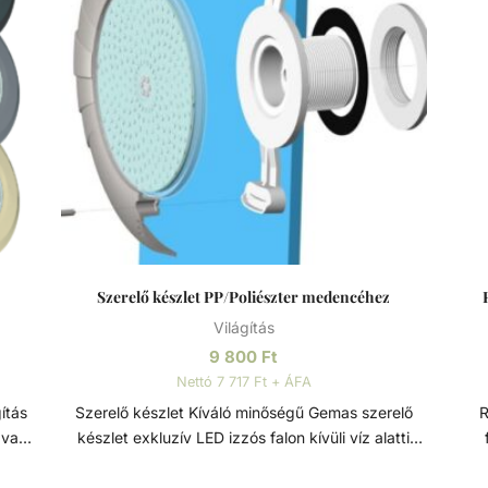
Szerelő készlet PP/Poliészter medencéhez
Világítás
9 800
Ft
Nettó 7 717 Ft + ÁFA
Szerelő készlet Kíváló minőségű Gemas szerelő
Re
 vagy
készlet exkluzív LED izzós falon kívüli víz alatti
llel,
világítás beszereléséhez. PP/Poliészter
fén
ítő
medencéhez. A készlet tartalma: - Fali konzol -
e