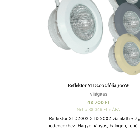
Reflektor STD2002 fólia 300W
Világítás
48 700
Ft
Nettó 38 346 Ft + ÁFA
Reflektor STD2002 STD 2002 víz alatti világítás
medencékhez. Hagyományos, halogén, fehér
RGB LED-es 12V PAR 56 izzóval, 2 x 4mm kábe
2,5m hosszal. Az előlap rozsdamentes rögz