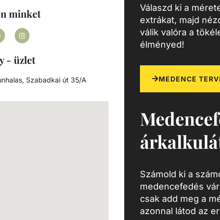
Válaszd ki a mérete
en minket
extrákat, majd né
válik valóra a töké
élményed!
y - üzlet
MEDENCE TERV
nhalas, Szabadkai út 35/A
Medencef
árkalkulá
Számold ki a számo
medencefedés várh
csak add meg a mé
azonnal látod az e