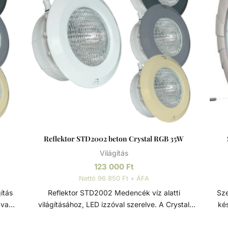
Reflektor STD2002 beton Crystal RGB 35W
Világítás
123 000
Ft
Nettó 96 850 Ft + ÁFA
Reflektor STD2002 Medencék víz alatti
Szerelő k
 vagy
világításához, LED izzóval szerelve. A Crystal
kés
llel,
típusú LED izzó speciális gyantája, a víztiszta
ítő
polikarbonát lencse, és a kiváló minőségű SMD
medencéhez.