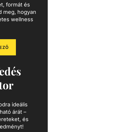
t, formát és
zd meg, hogyan
letes wellness
EZŐ
edés
tor
dra ideális
ató árát –
reteket, és
redményt!