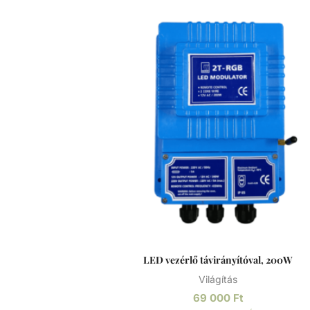
mechanizmussal van ellátva. Opcionálisa
rozsdamentes acél előlappal. Rozsdamentes acél
A rozsdamentes acél (más néven inox acél)
magasabb krómtartalmú acélötvözet, me
ellenállóbb a rozsdával, foltosodással szemb
a nevével ellentétben képes a rozsdásodás
különösen alacsony oxigéntartalmú, mag
sótartalmú vagy nem szellőző körülmények kö
A króm-oxid passzív réteget képez, ami
megelőzi/lassítja a felület további rozsdásod
és megakadályozza annak az acél belső réte
történő haladását.
LED vezérlő távirányítóval, 200W
Világítás
69 000
Ft