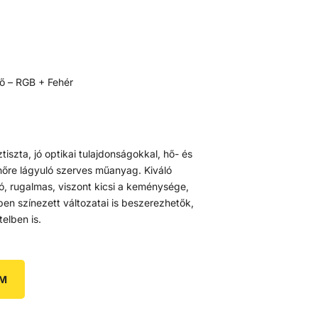
tő – RGB + Fehér
tiszta, jó optikai tulajdonságokkal, hő- és
hőre lágyuló szerves műanyag. Kiváló
tó, rugalmas, viszont kicsi a keménysége,
en színezett változatai is beszerezhetők,
elben is.
EM