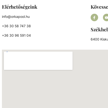
elérhető. A távirányító kültéren, 30 méteren belül
Elérhetőségeink
Kövess
használható a vevőtől számítva. Működés: 1.
Szinkronizálás gomb 2. Be- és Kikapcsoló gomb 3.
info@orkapool.hu
Reset gomb 4. Programváltó gomb
+36 30 58 747 38
Székhel
+36 30 96 591 04
6400 Kisku