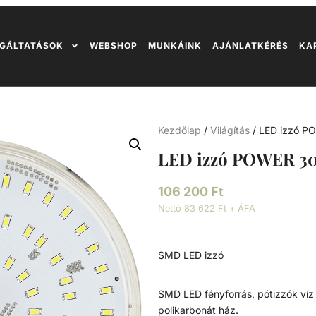
GÁLTATÁSOK
WEBSHOP
MUNKÁINK
AJÁNLATKÉRÉS
KA
Kezdőlap
/
Világítás
/ LED izzó 
LED izzó POWER 3
106 200
Ft
Nettó 83 622 Ft + ÁFA
SMD LED izzó
SMD LED fényforrás, pótizzók víz a
polikarbonát ház.