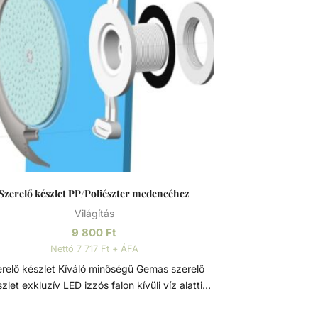
Szerelő készlet PP/Poliészter medencéhez
Világítás
9 800
Ft
Nettó 7 717 Ft + ÁFA
észlet Kíváló minőségű Gemas szerelő
zlet exkluzív LED izzós falon kívüli víz alatti
világítás beszereléséhez. PP/Poliészter
 A készlet tartalma: - Fali konzol -