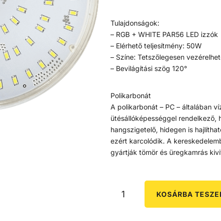
Tulajdonságok:
– RGB + WHITE PAR56 LED izzók
– Elérhető teljesítmény: 50W
– Színe: Tetszőlegesen vezérelhe
– Bevilágítási szög 120°
Polikarbonát
A polikarbonát – PC – általában víz
ütésállóképességgel rendelkező, 
hangszigetelő, hidegen is hajlítha
ezért karcolódik. A kereskedelemb
gyártják tömör és üregkamrás kivit
KOSÁRBA TESZ