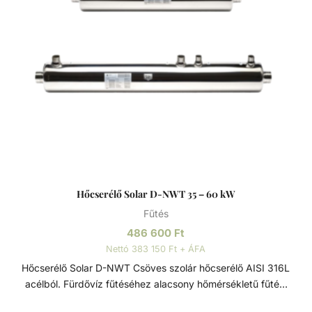
Hőcserélő Solar D-NWT 35 – 60 kW
Fűtés
486 600
Ft
Nettó 383 150 Ft + ÁFA
Hőcserélő Solar D-NWT Csöves szolár hőcserélő AISI 316L
acélból. Fürdővíz fűtéséhez alacsony hőmérsékletű fűtési
rendszereken keresztül. Víz/víz hőcserélő, sima,