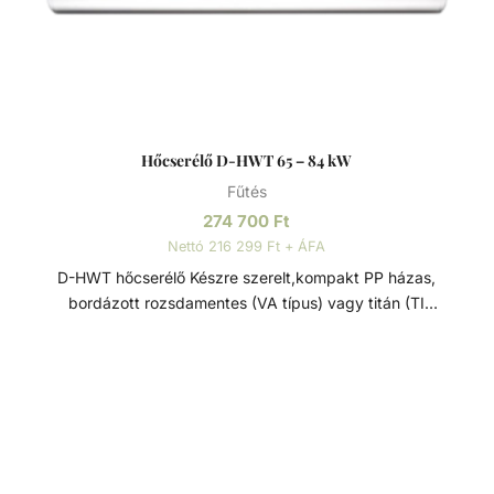
Hőcserélő D-HWT 65 – 84 kW
Fűtés
274 700
Ft
Nettó 216 299 Ft + ÁFA
D-HWT hőcserélő Készre szerelt,kompakt PP házas,
bordázott rozsdamentes (VA típus) vagy titán (TI
típus)csőspirálos nagy hatékonyságú hőcserélő.
Medencék, pezsgőfürdők, fürdőtavak fűtésére. Víz/víz
hőcserélő, sima, keresztáramú tekercselt csővel, korszerű
hegesztéssel és kiváló minőségű megmunkálással. A
készülék hosszú élettartamát az anyag festéssel,
passziválással és külső elektropolírozással történő
kikészítése garantálja. Ezek a hőcserélők maximális