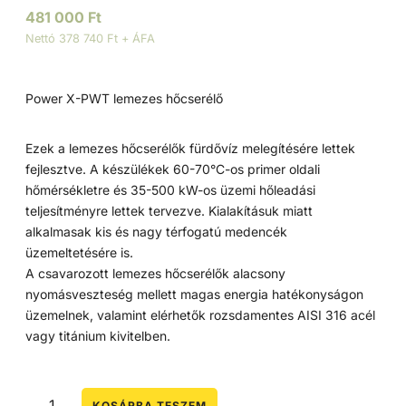
481 000
Ft
Nettó 378 740 Ft + ÁFA
Power X-PWT lemezes hőcserélő
Ezek a lemezes hőcserélők fürdővíz melegítésére lettek
fejlesztve. A készülékek 60-70°C-os primer oldali
hőmérsékletre és 35-500 kW-os üzemi hőleadási
teljesítményre lettek tervezve. Kialakításuk miatt
alkalmasak kis és nagy térfogatú medencék
üzemeltetésére is.
A csavarozott lemezes hőcserélők alacsony
nyomásveszteség mellett magas energia hatékonyságon
üzemelnek, valamint elérhetők rozsdamentes AISI 316 acél
vagy titánium kivitelben.
KOSÁRBA TESZEM