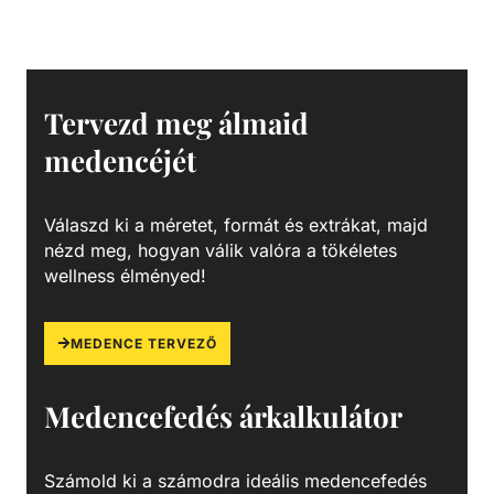
hőcserélők a D-EWT Evo termékcsaládból, 0-40 °C-os
szabályzó termosztáttal, 55 °C-os biztonsági termosztáttal,
lassú víz elleni védelemre szolgáló áramlásszabályozóval
és Incoloy 825-ből készült, rendkívül korrózióálló
fűtőrudakkal, rendkívül sokoldalúan alkalmazhatók -
Tervezd meg álmaid
úszómedencék, pezsgőfürdők és hasonló létesítmények
medencéjét
fűtésére.
Válaszd ki a méretet, formát és extrákat, majd
nézd meg, hogyan válik valóra a tökéletes
wellness élményed!
MEDENCE TERVEZŐ
Medencefedés árkalkulátor
Számold ki a számodra ideális medencefedés