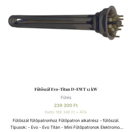
energiahatékonyságot kínálnak minimális nyomásveszteség
mellett. Mint minden tekercscsöves hőcserélőt, ezeket is
közvetlenül a medence vízkörforgásába vagy a bypass-
rendszeren keresztül kell beépíteni. Tulajdonságai: -
Rögzítéshez a rozsdamentes bilincs tartozék. - Max.
nyomás fűtési oldal: 10 bar - Max. nyomás medence oldal:
3 bar
Fűtőszál Evo-Titan D-EWT 12 kW
Fűtés
239 200
Ft
Nettó 188 346 Ft + ÁFA
Fűtőszál fűtőpatronhoz Fűtőpatron alkatrész - fűtőszál.
Típusok: - Evo - Evo Titán - Mini Fűtőpatronok Elektromos