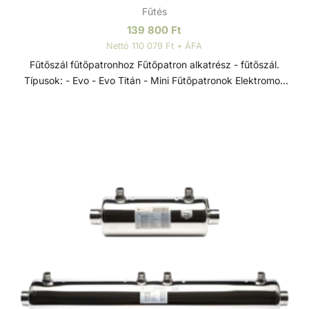
Fűtés
tartozék. - Max. nyomás fűtési oldal: 10 bar - Max. nyomás
medence oldal: 3 bar
139 800
Ft
Nettó 110 079 Ft + ÁFA
Fűtőszál fűtőpatronhoz Fűtőpatron alkatrész - fűtőszál.
Típusok: - Evo - Evo Titán - Mini Fűtőpatronok Elektromos
hőcserélők a D-EWT Evo termékcsaládból, 0-40 °C-os
szabályzó termosztáttal, 55 °C-os biztonsági termosztáttal,
lassú víz elleni védelemre szolgáló áramlásszabályozóval
és Incoloy 825-ből készült, rendkívül korrózióálló
fűtőrudakkal, rendkívül sokoldalúan alkalmazhatók -
úszómedencék, pezsgőfürdők és hasonló létesítmények
fűtésére.