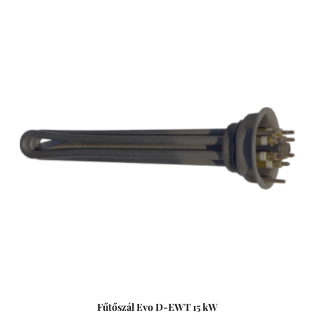
keresztáramú tekercscsővel, belső héjjal és terelőlemezzel
az optimális primerenergia-felvétel érdekében, korszerű
hegesztéssel és kiváló minőségű megmunkálással. A
készülék hosszú élettartamát az anyag festéssel,
passziválással és külső elektropolírozással történő
kikészítése garantálja. Ezek a hőcserélők maximális
energiahatékonyságot kínálnak minimális nyomásveszteség
mellett. Mint minden tekercscsöves hőcserélőt, ezeket is
közvetlenül a medence vízkörforgásába vagy a bypass
rendszeren keresztül kell beépíteni. Hőcserélő Solar Hybrid
D-SHWT Hibrid hőcserélő rozsdamentes acélból. Fürdővíz
fűtéséhez kombinált fűtéssel - hibrid: napelemes- és
hőcserélős. A szokásos prémium minőségű kivitelezéssel és
gondossággal megmunkált víz/víz hőcserélő, széles körben
használható hibrid hőcserélőként. Alternatív energiát
használnak, és csak szükség esetén adnak hozzá fosszilis
tüzelőanyagokat. Mint minden tekercscsöves hőcserélőt,
ezeket is be kell építeni a fürdővízkörforgásba, vagy
közvetlenül, vagy a bypass-rendszeren keresztül.
Fűtőszál Evo D-EWT 15 kW
Tulajdonságai: - Rögzítéshez a rozsdamentes bilincs