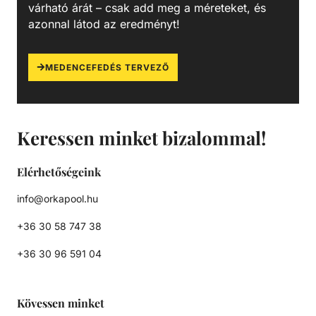
várható árát – csak add meg a méreteket, és
azonnal látod az eredményt!
MEDENCEFEDÉS TERVEZŐ
Keressen minket bizalommal!
Elérhetőségeink
info@orkapool.hu
+36 30 58 747 38
+36 30 96 591 04
Kövessen minket