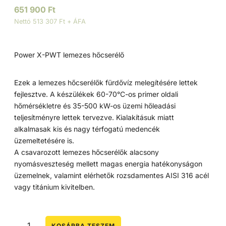
651 900
Ft
Nettó 513 307 Ft + ÁFA
Power X-PWT lemezes hőcserélő
Ezek a lemezes hőcserélők fürdővíz melegítésére lettek
fejlesztve. A készülékek 60-70°C-os primer oldali
hőmérsékletre és 35-500 kW-os üzemi hőleadási
teljesítményre lettek tervezve. Kialakításuk miatt
alkalmasak kis és nagy térfogatú medencék
üzemeltetésére is.
A csavarozott lemezes hőcserélők alacsony
nyomásveszteség mellett magas energia hatékonyságon
üzemelnek, valamint elérhetők rozsdamentes AISI 316 acél
vagy titánium kivitelben.
KOSÁRBA TESZEM