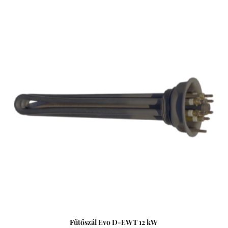
keresztáramú tekercscsővel, belső héjjal és terelőlemezzel
az optimális primerenergia-felvétel érdekében, korszerű
hegesztéssel és kiváló minőségű megmunkálással. A
készülék hosszú élettartamát az anyag festéssel,
passziválással és külső elektropolírozással történő
kikészítése garantálja. Ezek a hőcserélők maximális
energiahatékonyságot kínálnak minimális nyomásveszteség
mellett. Mint minden tekercscsöves hőcserélőt, ezeket is
közvetlenül a medence vízkörforgásába vagy a bypass
rendszeren keresztül kell beépíteni. Hőcserélő Solar Hybrid
D-SHWT Hibrid hőcserélő rozsdamentes acélból. Fürdővíz
fűtéséhez kombinált fűtéssel - hibrid: napelemes- és
hőcserélős. A szokásos prémium minőségű kivitelezéssel és
gondossággal megmunkált víz/víz hőcserélő, széles körben
használható hibrid hőcserélőként. Alternatív energiát
használnak, és csak szükség esetén adnak hozzá fosszilis
tüzelőanyagokat. Mint minden tekercscsöves hőcserélőt,
ezeket is be kell építeni a fürdővízkörforgásba, vagy
közvetlenül, vagy a bypass-rendszeren keresztül.
Fűtőszál Evo D-EWT 12 kW
Tulajdonságai: - Rögzítéshez a rozsdamentes bilincs