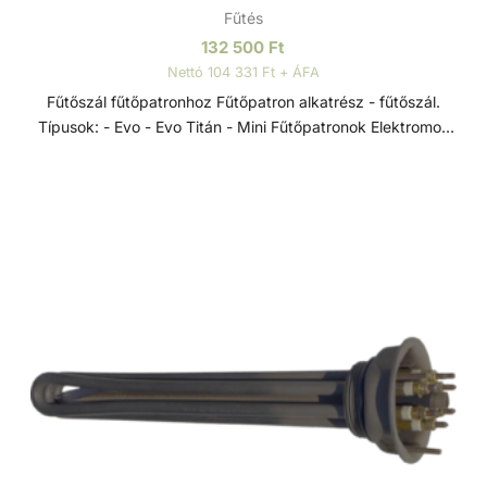
Fűtés
tartozék. - Max. nyomás fűtési oldal: 10 bar - Max. nyomás
medence oldal: 3 bar
132 500
Ft
Nettó 104 331 Ft + ÁFA
Fűtőszál fűtőpatronhoz Fűtőpatron alkatrész - fűtőszál.
Típusok: - Evo - Evo Titán - Mini Fűtőpatronok Elektromos
hőcserélők a D-EWT Evo termékcsaládból, 0-40 °C-os
szabályzó termosztáttal, 55 °C-os biztonsági termosztáttal,
lassú víz elleni védelemre szolgáló áramlásszabályozóval
és Incoloy 825-ből készült, rendkívül korrózióálló
fűtőrudakkal, rendkívül sokoldalúan alkalmazhatók -
úszómedencék, pezsgőfürdők és hasonló létesítmények
fűtésére.