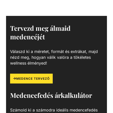
Szorítókarimával és tömítéssel együtt kapható.
Tervezd meg álmaid
medencéjét
Válaszd ki a méretet, formát és extrákat, majd
nézd meg, hogyan válik valóra a tökéletes
wellness élményed!
MEDENCE TERVEZŐ
Medencefedés árkalkulátor
Számold ki a számodra ideális medencefedés