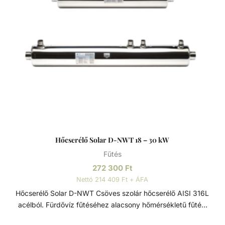
Hőcserélő Solar D-NWT 18 – 30 kW
Fűtés
272 300
Ft
Nettó 214 409 Ft + ÁFA
Hőcserélő Solar D-NWT Csöves szolár hőcserélő AISI 316L
acélból. Fürdővíz fűtéséhez alacsony hőmérsékletű fűtési
rendszereken keresztül. Víz/víz hőcserélő, sima,