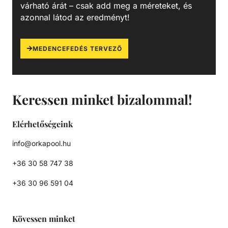
várható árát – csak add meg a méreteket, és
azonnal látod az eredményt!
MEDENCEFEDÉS TERVEZŐ
Keressen minket bizalommal!
Elérhetőségeink
info@orkapool.hu
+36 30 58 747 38
+36 30 96 591 04
Kövessen minket