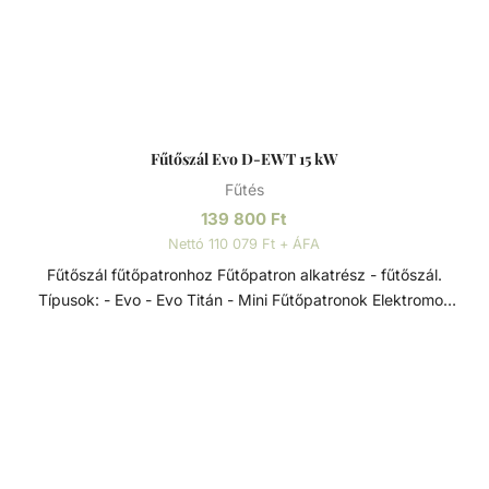
Fűtőszál Evo D-EWT 15 kW
Fűtés
139 800
Ft
Nettó 110 079 Ft + ÁFA
Fűtőszál fűtőpatronhoz Fűtőpatron alkatrész - fűtőszál.
Típusok: - Evo - Evo Titán - Mini Fűtőpatronok Elektromos
hőcserélők a D-EWT Evo termékcsaládból, 0-40 °C-os
szabályzó termosztáttal, 55 °C-os biztonsági termosztáttal,
lassú víz elleni védelemre szolgáló áramlásszabályozóval
és Incoloy 825-ből készült, rendkívül korrózióálló
fűtőrudakkal, rendkívül sokoldalúan alkalmazhatók -
úszómedencék, pezsgőfürdők és hasonló létesítmények
fűtésére.