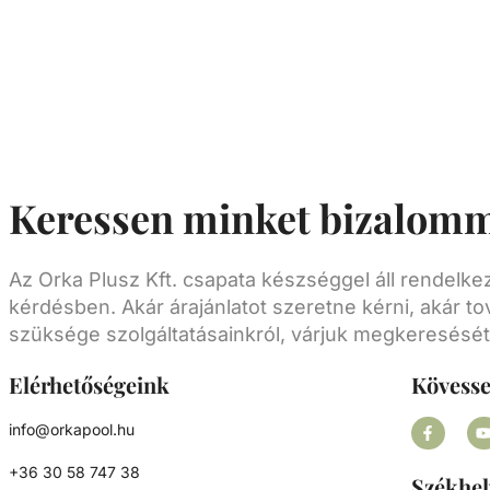
termosztáttal, 55 °C-os biztonsági termosztá
lassú víz elleni védelemre szolgáló
áramlásszabályozóval és Incoloy 825-ből kés
rendkívül korrózióálló fűtőrudakkal, rendkí
sokoldalúan alkalmazhatók - úszómedenc
pezsgőfürdők és hasonló létesítmények fűté
Keressen minket bizalomm
Az Orka Plusz Kft. csapata készséggel áll rendelk
kérdésben. Akár árajánlatot szeretne kérni, akár to
szüksége szolgáltatásainkról, várjuk megkeresését
Elérhetőségeink
Kövess
info@orkapool.hu
+36 30 58 747 38
Székhel