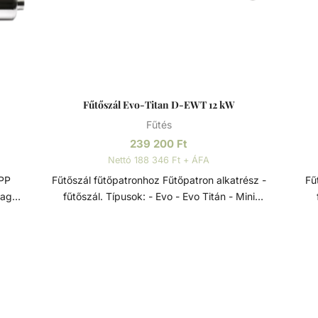
Fűtőszál Evo-Titan D-EWT 12 kW
Fűtés
239 200
Ft
Nettó 188 346 Ft + ÁFA
Fűtőszál fűtőpatronhoz Fűtőpatron alkatrész -
Fűtős
vagy
fűtőszál. Típusok: - Evo - Evo Titán - Mini
f
ágú
Fűtőpatronok Elektromos hőcserélők a D-EWT Evo
Fűtő
avak
termékcsaládból, 0-40 °C-os szabályzó
ramú
termosztáttal, 55 °C-os biztonsági termosztáttal,
term
iváló
lassú víz elleni védelemre szolgáló
szú
áramlásszabályozóval és Incoloy 825-ből készült,
áram
al és
rendkívül korrózióálló fűtőrudakkal, rendkívül
re
se
sokoldalúan alkalmazhatók - úszómedencék,
so