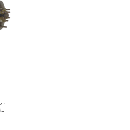
pezsgőfürdők és hasonló létesítmények fűtésére.
pezs
s
nül a
-
k. -
T Evo