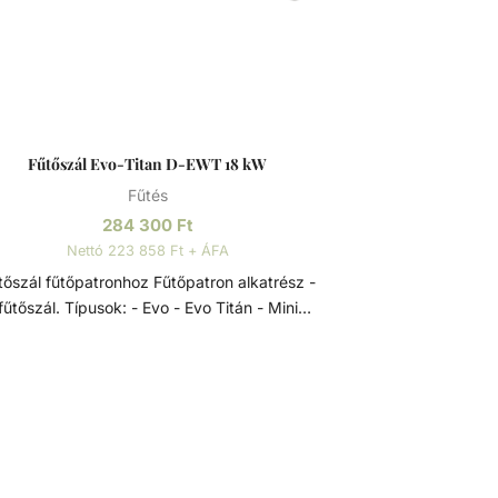
Fűtőszál Evo-Titan D-EWT 18 kW
Fűtés
284 300
Ft
Nettó 223 858 Ft + ÁFA
zál fűtőpatronhoz Fűtőpatron alkatrész -
űtőszál. Típusok: - Evo - Evo Titán - Mini
patronok Elektromos hőcserélők a D-EWT Evo
termékcsaládból, 0-40 °C-os szabályzó
osztáttal, 55 °C-os biztonsági termosztáttal,
lassú víz elleni védelemre szolgáló
lásszabályozóval és Incoloy 825-ből készült,
ndkívül korrózióálló fűtőrudakkal, rendkívül
koldalúan alkalmazhatók - úszómedencék,