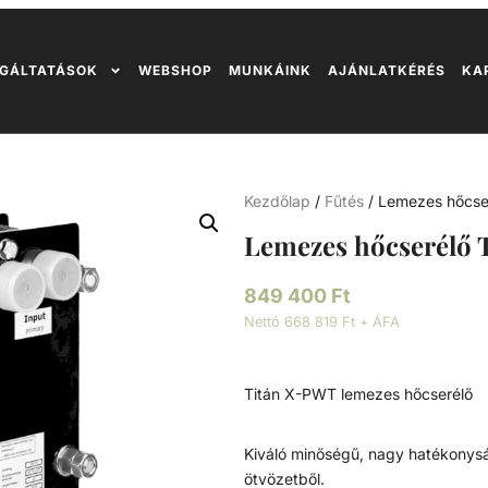
GÁLTATÁSOK
WEBSHOP
MUNKÁINK
AJÁNLATKÉRÉS
KA
Kezdőlap
/
Fűtés
/ Lemezes hőcse
Lemezes hőcserélő 
849 400
Ft
Nettó 668 819 Ft + ÁFA
Titán X-PWT lemezes hőcserélő
Kiváló minőségű, nagy hatékonyság
ötvözetből.