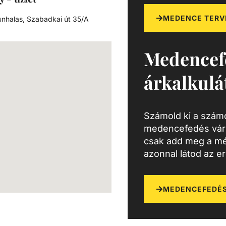
MEDENCE TERV
nhalas, Szabadkai út 35/A
Medencef
árkalkulá
Számold ki a számo
medencefedés várh
csak add meg a mé
azonnal látod az e
MEDENCEFEDÉS