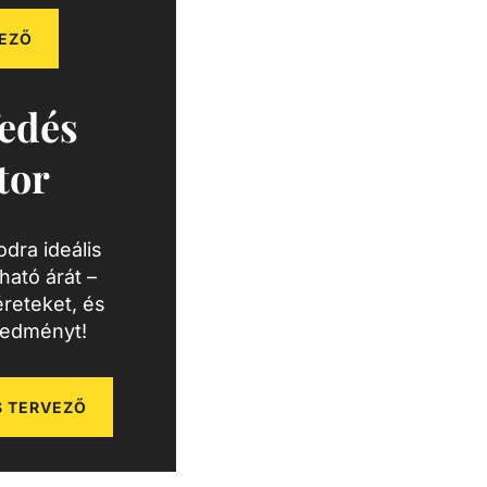
EZŐ
edés
tor
dra ideális
ató árát –
reteket, és
redményt!
 TERVEZŐ