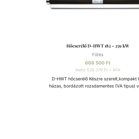
Hőcserélő D-HWT 182 – 259 kW
Fűtés
668 500
Ft
Nettó 526 378 Ft + ÁFA
D-HWT hőcserélő Készre szerelt,kompakt PP
házas, bordázott rozsdamentes (VA típus) 
titán (TI típus)csőspirálos nagy hatékonys
hőcserélő. Medencék, pezsgőfürdők, fürdőt
fűtésére. Víz/víz hőcserélő, sima, keresztá
tekercselt csővel, korszerű hegesztéssel és k
minőségű megmunkálással. A készülék hos
élettartamát az anyag festéssel, passziváláss
külső elektropolírozással történő kikészíté