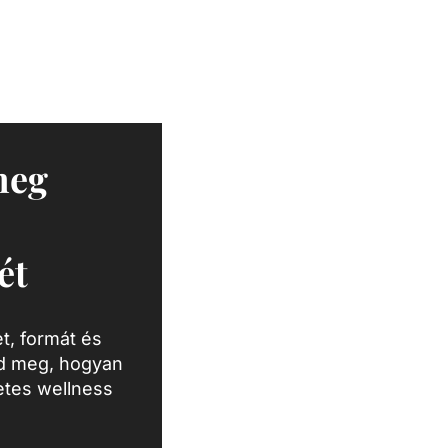
meg
ét
t, formát és
zd meg, hogyan
letes wellness