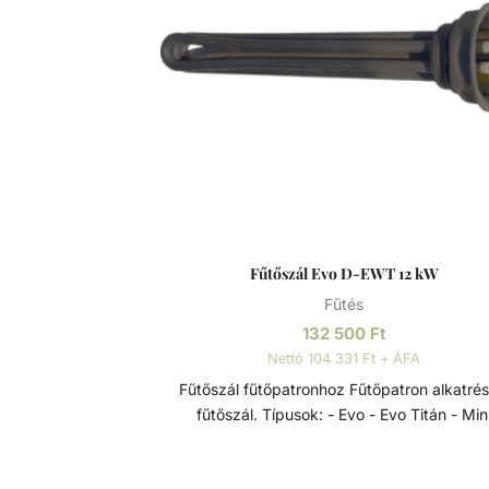
garantálja. Ezek a hőcserélők maximális
energiahatékonyságot kínálnak minimáli
nyomásveszteség mellett. Mint minden
tekercscsöves hőcserélőt, ezeket is közvetle
medence vízkörforgásába vagy a bypass
rendszeren keresztül kell beépíteni. Tulajdonságai:
- Rögzítéshez a rozsdamentes bilincs tartozé
Max. nyomás fűtési oldal: 10 bar - Max. nyomás
medence oldal: 3 bar
Fűtőszál Evo D-EWT 12 kW
Fűtés
132 500
Ft
Nettó 104 331 Ft + ÁFA
Fűtőszál fűtőpatronhoz Fűtőpatron alkatrész -
fűtőszál. Típusok: - Evo - Evo Titán - Mini
Fűtőpatronok Elektromos hőcserélők a D-EW
termékcsaládból, 0-40 °C-os szabályzó