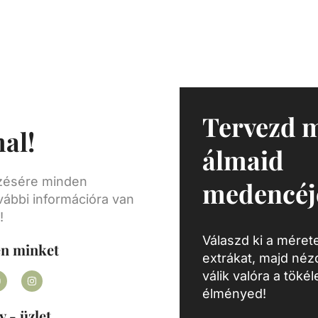
ttal,
zült,
vül
ék,
sére.
Tervezd 
al!
álmaid
ezésére minden
medencéj
vábbi információra van
!
Válaszd ki a mérete
en minket
extrákat, majd né
válik valóra a töké
élményed!
y - üzlet