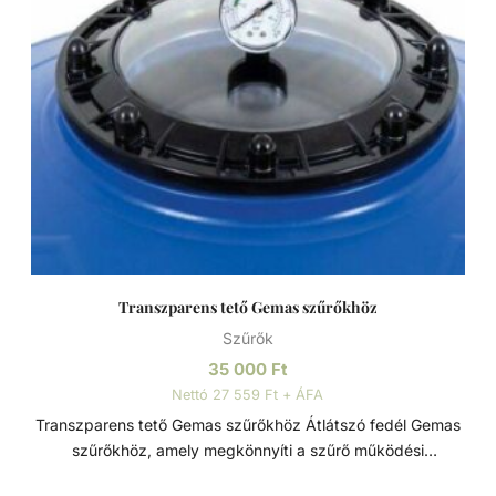
látványt rontják, de a fürdőzők egészségére is veszélyesek
lehetnek. A szűrőtartály a vízforgató készülék segítségével
az egészen finom szennyeződéseket is kiszűrhetik a
vízből, amelyek így fennakadnak a szűrőközegen.
Transzparens tető Gemas szűrőkhöz
Szűrők
35 000
Ft
Nettó 27 559 Ft + ÁFA
Transzparens tető Gemas szűrőkhöz Átlátszó fedél Gemas
szűrőkhöz, amely megkönnyíti a szűrő működési
állapotának vizuális ellenőrzését.