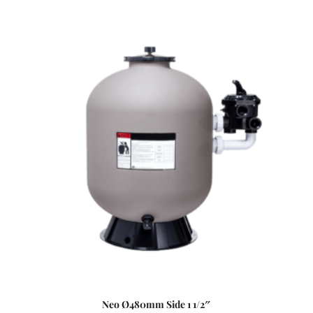
Neo Ø480mm Side 1 1/2″