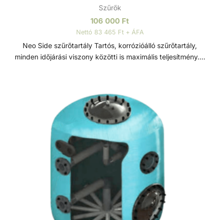
Szűrők
106 000
Ft
Nettó 83 465 Ft + ÁFA
Neo Side szűrőtartály Tartós, korrózióálló szűrőtartály,
minden időjárási viszony közötti is maximális teljesítmény. 7
állású vezérlőszeleppel szerelve, így gyors és egyszerű
szűrőcserét tesz lehetővé. Nagynyomású homok/víz
leeresztővel rendelkezik, a gyors téliesítéshez és
szervizeléshez. A felső diffúzor biztosítja a víz egyenletes
eloszlását a homokágy tetején; ami sima, szabadon áramló
teljesítményt biztosít. Precíziósan megtervezett öntisztító
oldalsó csatornák a kiegyensúlyozott áramlás és
visszamosás, valamint a könnyű szervizelhetőség
érdekében. Szűrőtartály A medence vizének tisztaságát
folyamatos vízforgatással és szűréssel tudjuk fenn tartani.
Az álló vízben, melyet süt a nap, könnyedén
elszaporodhatnak az algák és más szennyeződések,
melyek nem csak a látványt rontják, de a fürdőzők
egészségére is veszélyesek lehetnek. A szűrőtartály a