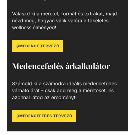
finom szennyeződéseket is kiszűrhetik a vízből, amelyek
így fennakadnak a szűrőközegen.
Válaszd ki a méretet, formát és extrákat, majd
nézd meg, hogyan válik valóra a tökéletes
wellness élményed!
MEDENCE TERVEZŐ
Medencefedés árkalkulátor
Számold ki a számodra ideális medencefedés
várható árát – csak add meg a méreteket, és
azonnal látod az eredményt!
MEDENCEFEDÉS TERVEZŐ