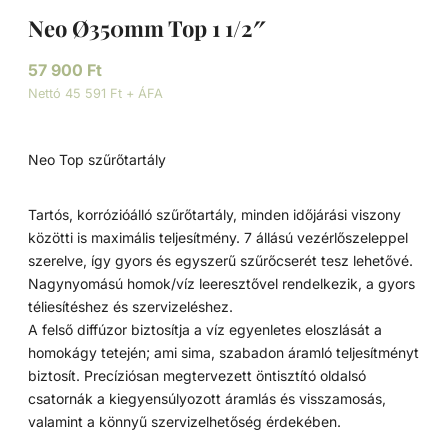
Neo Ø350mm Top 1 1/2″
57 900
Ft
Nettó 45 591 Ft + ÁFA
Neo Top szűrőtartály
Tartós, korrózióálló szűrőtartály, minden időjárási viszony
közötti is maximális teljesítmény. 7 állású vezérlőszeleppel
szerelve, így gyors és egyszerű szűrőcserét tesz lehetővé.
Nagynyomású homok/víz leeresztővel rendelkezik, a gyors
téliesítéshez és szervizeléshez.
A felső diffúzor biztosítja a víz egyenletes eloszlását a
homokágy tetején; ami sima, szabadon áramló teljesítményt
biztosít. Precíziósan megtervezett öntisztító oldalsó
csatornák a kiegyensúlyozott áramlás és visszamosás,
valamint a könnyű szervizelhetőség érdekében.