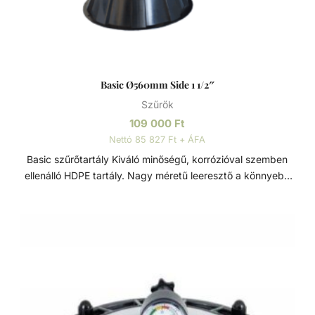
Basic Ø560mm Side 1 1/2″
Szűrők
109 000
Ft
Nettó 85 827 Ft + ÁFA
Basic szűrőtartály Kiváló minőségű, korrózióval szemben
ellenálló HDPE tartály. Nagy méretű leeresztő a könnyebb
szervizelés és téliesítés érdekében. Bilincses rögzítésű 4
vagy 6-utas TOP váltószeleppel szerelt. A 360 fokban
forgatható váltószelepnek köszönhetően könnyen
telepíthető Basic szűrőtartály magán medencékhez.
Szűrőtartály A medence vizének tisztaságát folyamatos
vízforgatással és szűréssel tudjuk fenn tartani. Az álló
vízben, melyet süt a nap, könnyedén elszaporodhatnak az
algák és más szennyeződések, melyek nem csak a