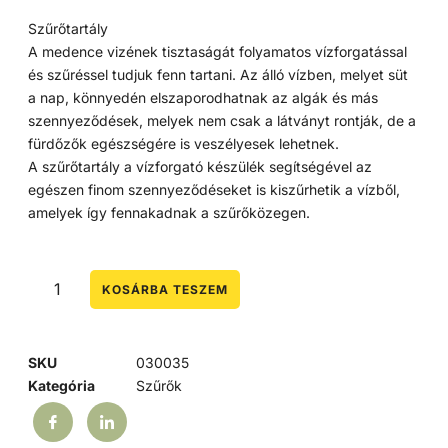
Szűrőtartály
A medence vizének tisztaságát folyamatos vízforgatással
és szűréssel tudjuk fenn tartani. Az álló vízben, melyet süt
a nap, könnyedén elszaporodhatnak az algák és más
szennyeződések, melyek nem csak a látványt rontják, de a
fürdőzők egészségére is veszélyesek lehetnek.
A szűrőtartály a vízforgató készülék segítségével az
egészen finom szennyeződéseket is kiszűrhetik a vízből,
amelyek így fennakadnak a szűrőközegen.
KOSÁRBA TESZEM
SKU
030035
Kategória
Szűrők