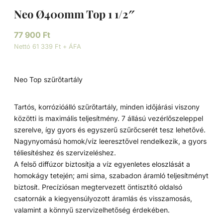
Neo Ø400mm Top 1 1/2″
77 900
Ft
Nettó 61 339 Ft + ÁFA
Neo Top szűrőtartály
Tartós, korrózióálló szűrőtartály, minden időjárási viszony
közötti is maximális teljesítmény. 7 állású vezérlőszeleppel
szerelve, így gyors és egyszerű szűrőcserét tesz lehetővé.
Nagynyomású homok/víz leeresztővel rendelkezik, a gyors
téliesítéshez és szervizeléshez.
A felső diffúzor biztosítja a víz egyenletes eloszlását a
homokágy tetején; ami sima, szabadon áramló teljesítményt
biztosít. Precíziósan megtervezett öntisztító oldalsó
csatornák a kiegyensúlyozott áramlás és visszamosás,
valamint a könnyű szervizelhetőség érdekében.