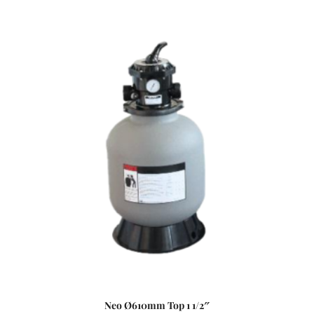
szűrőcserét tesz lehetővé. Nagynyomású homok/víz
leeresztővel rendelkezik, a gyors téliesítéshez és
szervizeléshez. A felső diffúzor biztosítja a víz egyenletes
eloszlását a homokágy tetején; ami sima, szabadon áramló
teljesítményt biztosít. Precíziósan megtervezett öntisztító
oldalsó csatornák a kiegyensúlyozott áramlás és
visszamosás, valamint a könnyű szervizelhetőség
érdekében. Szűrőtartály A medence vizének tisztaságát
folyamatos vízforgatással és szűréssel tudjuk fenn tartani.
Az álló vízben, melyet süt a nap, könnyedén
elszaporodhatnak az algák és más szennyeződések,
melyek nem csak a látványt rontják, de a fürdőzők
egészségére is veszélyesek lehetnek. A szűrőtartály a
vízforgató készülék segítségével az egészen finom
szennyeződéseket is kiszűrhetik a vízből, amelyek így
fennakadnak a szűrőközegen.
Neo Ø610mm Top 1 1/2″