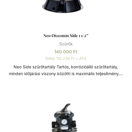
Neo Ø610mm Side 1 1/2″
Szűrők
140 000
Ft
Nettó 110 236 Ft + ÁFA
Neo Side szűrőtartály Tartós, korrózióálló szűrőtartály,
minden időjárási viszony közötti is maximális teljesítmény. 7
állású vezérlőszeleppel szerelve, így gyors és egyszerű
szűrőcserét tesz lehetővé. Nagynyomású homok/víz
leeresztővel rendelkezik, a gyors téliesítéshez és
szervizeléshez. A felső diffúzor biztosítja a víz egyenletes
eloszlását a homokágy tetején; ami sima, szabadon áramló
teljesítményt biztosít. Precíziósan megtervezett öntisztító
oldalsó csatornák a kiegyensúlyozott áramlás és
visszamosás, valamint a könnyű szervizelhetőség