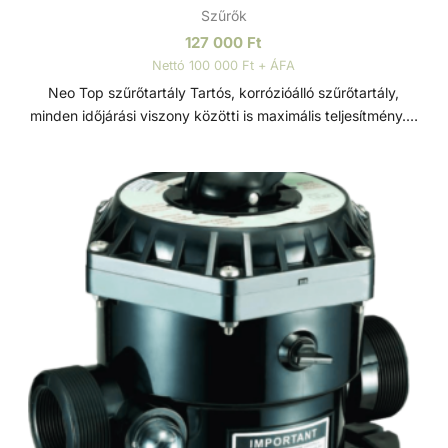
Szűrők
127 000
Ft
Nettó 100 000 Ft + ÁFA
Neo Top szűrőtartály Tartós, korrózióálló szűrőtartály,
minden időjárási viszony közötti is maximális teljesítmény. 7
állású vezérlőszeleppel szerelve, így gyors és egyszerű
szűrőcserét tesz lehetővé. Nagynyomású homok/víz
leeresztővel rendelkezik, a gyors téliesítéshez és
szervizeléshez. A felső diffúzor biztosítja a víz egyenletes
eloszlását a homokágy tetején; ami sima, szabadon áramló
teljesítményt biztosít. Precíziósan megtervezett öntisztító
oldalsó csatornák a kiegyensúlyozott áramlás és
visszamosás, valamint a könnyű szervizelhetőség
érdekében. Szűrőtartály A medence vizének tisztaságát
folyamatos vízforgatással és szűréssel tudjuk fenn tartani.
Az álló vízben, melyet süt a nap, könnyedén
elszaporodhatnak az algák és más szennyeződések,
melyek nem csak a látványt rontják, de a fürdőzők
egészségére is veszélyesek lehetnek. A szűrőtartály a