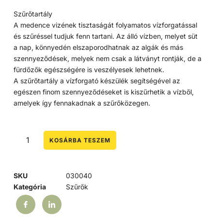
Szűrőtartály
A medence vizének tisztaságát folyamatos vízforgatással
és szűréssel tudjuk fenn tartani. Az álló vízben, melyet süt
a nap, könnyedén elszaporodhatnak az algák és más
szennyeződések, melyek nem csak a látványt rontják, de a
fürdőzők egészségére is veszélyesek lehetnek.
A szűrőtartály a vízforgató készülék segítségével az
egészen finom szennyeződéseket is kiszűrhetik a vízből,
amelyek így fennakadnak a szűrőközegen.
KOSÁRBA TESZEM
SKU
030040
Kategória
Szűrők