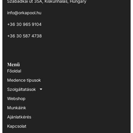
Szabadkai út 35A, Kiskunhalas, Hungary
info@orkapool.hu
+36 30 965 9104
+36 30 587 4738
Menü
Főoldal
Medence típusok
Szolgáltatások
Webshop
Munkáink
Ajánlatkérés
Kapcsolat