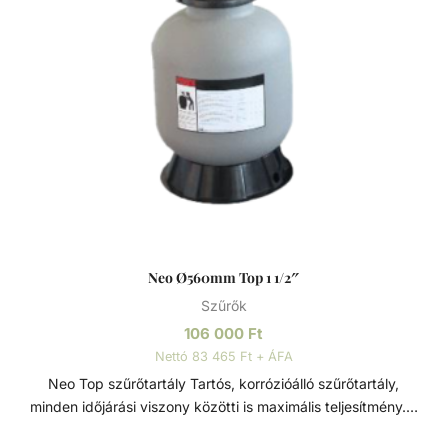
érdekében. Szűrőtartály A medence vizének tisztaságát
folyamatos vízforgatással és szűréssel tudjuk fenn tartani.
Az álló vízben, melyet süt a nap, könnyedén
elszaporodhatnak az algák és más szennyeződések,
melyek nem csak a látványt rontják, de a fürdőzők
egészségére is veszélyesek lehetnek. A szűrőtartály a
vízforgató készülék segítségével az egészen finom
szennyeződéseket is kiszűrhetik a vízből, amelyek így
fennakadnak a szűrőközegen.
Neo Ø560mm Top 1 1/2″
Szűrők
106 000
Ft
Nettó 83 465 Ft + ÁFA
Neo Top szűrőtartály Tartós, korrózióálló szűrőtartály,
minden időjárási viszony közötti is maximális teljesítmény. 7
állású vezérlőszeleppel szerelve, így gyors és egyszerű