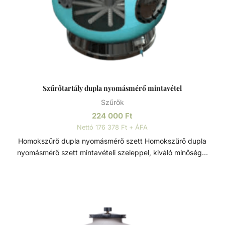
Szűrőtartály dupla nyomásmérő mintavétel
Szűrők
224 000
Ft
Nettó 176 378 Ft + ÁFA
Homokszűrő dupla nyomásmérő szett Homokszűrő dupla
nyomásmérő szett mintavételi szeleppel, kiváló minőségű,
magas élettartamú szűrőtartály alkatrész. Szűrőtartály A
medence vizének tisztaságát folyamatos vízforgatással és
szűréssel tudjuk fenn tartani. Az álló vízben, melyet süt a
nap, könnyedén elszaporodhatnak az algák és más
szennyeződések, melyek nem csak a látványt rontják, de a
fürdőzők egészségére is veszélyesek lehetnek. A