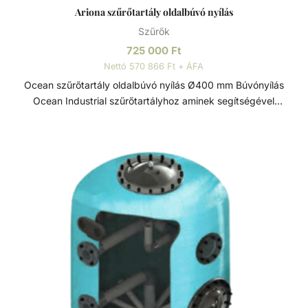
Ariona szűrőtartály oldalbúvó nyílás
Szűrők
725 000
Ft
Nettó 570 866 Ft + ÁFA
Ocean szűrőtartály oldalbúvó nyílás Ø400 mm Búvónyílás
Ocean Industrial szűrőtartályhoz aminek segítségével
könnyebben hozzá lehet férni a belső alkatrészekhez és
homokot cserélni. Szűrőtartály A medence vizének
tisztaságát folyamatos vízforgatással és szűréssel tudjuk
fenn tartani. Az álló vízben, melyet süt a nap, könnyedén
elszaporodhatnak az algák és más szennyeződések,
melyek nem csak a látványt rontják, de a fürdőzők
egészségére is veszélyesek lehetnek. A szűrőtartály a
vízforgató készülék segítségével az egészen finom
szennyeződéseket is kiszűrhetik a vízből, amelyek így
fennakadnak a szűrőközegen.