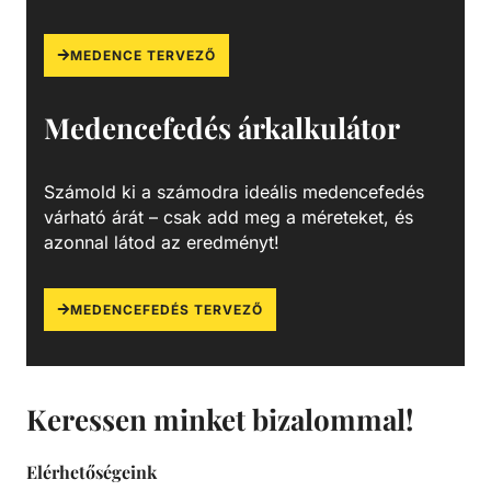
melyek nem csak a látványt rontják, de a fürdőzők
egészségére is veszélyesek lehetnek. A szűrőtartály a
MEDENCE TERVEZŐ
vízforgató készülék segítségével az egészen finom
szennyeződéseket is kiszűrhetik a vízből, amelyek így
Medencefedés árkalkulátor
fennakadnak a szűrőközegen.
Számold ki a számodra ideális medencefedés
várható árát – csak add meg a méreteket, és
azonnal látod az eredményt!
MEDENCEFEDÉS TERVEZŐ
Keressen minket bizalommal!
Elérhetőségeink