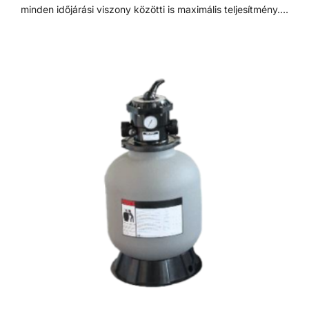
minden időjárási viszony közötti is maximális teljesítmény. 7
állású vezérlőszeleppel szerelve, így gyors és egyszerű
szűrőcserét tesz lehetővé. Nagynyomású homok/víz
leeresztővel rendelkezik, a gyors téliesítéshez és
szervizeléshez. A felső diffúzor biztosítja a víz egyenletes
eloszlását a homokágy tetején; ami sima, szabadon áramló
teljesítményt biztosít. Precíziósan megtervezett öntisztító
oldalsó csatornák a kiegyensúlyozott áramlás és
visszamosás, valamint a könnyű szervizelhetőség
érdekében. Szűrőtartály A medence vizének tisztaságát
folyamatos vízforgatással és szűréssel tudjuk fenn tartani.
Az álló vízben, melyet süt a nap, könnyedén
elszaporodhatnak az algák és más szennyeződések,
melyek nem csak a látványt rontják, de a fürdőzők
egészségére is veszélyesek lehetnek. A szűrőtartály a
vízforgató készülék segítségével az egészen finom
szennyeződéseket is kiszűrhetik a vízből, amelyek így
fennakadnak a szűrőközegen.