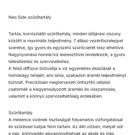
Neo Side szűrőtartály
Tartós, korrózióálló szűrőtartály, minden időjárási viszony
közötti is maximális teljesítmény. 7 állású vezérlőszeleppel
szerelve, így gyors és egyszerű szűrőcserét tesz lehetővé.
Nagynyomású homok/víz leeresztővel rendelkezik, a gyors
téliesítéshez és szervizeléshez.
A felső diffúzor biztosítja a víz egyenletes eloszlását a
homokágy tetején; ami sima, szabadon áramló teljesítményt
biztosít. Precíziósan megtervezett öntisztító oldalsó
csatornák a kiegyensúlyozott áramlás és visszamosás,
valamint a könnyű szervizelhetőség érdekében.
Szűrőtartály
A medence vizének tisztaságát folyamatos vízforgatással
és szűréssel tudjuk fenn tartani. Az álló vízben, melyet süt
a nap, könnyedén elszaporodhatnak az algák és más