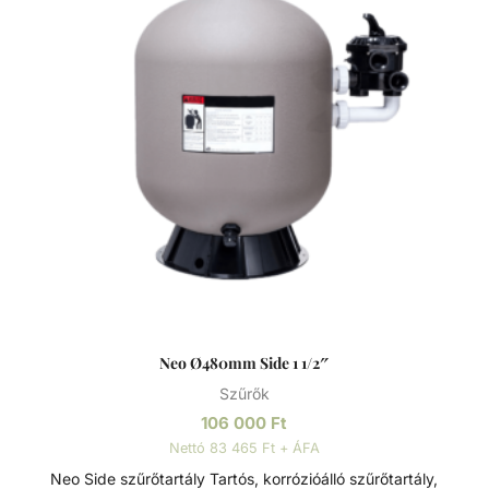
szűrőtartály a vízforgató készülék segítségével az egészen
finom szennyeződéseket is kiszűrhetik a vízből, amelyek
így fennakadnak a szűrőközegen.
Neo Ø480mm Side 1 1/2″
Szűrők
106 000
Ft
Nettó 83 465 Ft + ÁFA
Neo Side szűrőtartály Tartós, korrózióálló szűrőtartály,