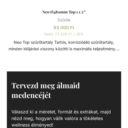
Neo Ø480mm Top 1 1/2″
Szűrők
93 000
Ft
Nettó 73 228 Ft + ÁFA
Neo Top szűrőtartály Tartós, korrózióálló szűrőtartály,
minden időjárási viszony közötti is maximális teljesítmény. 7
állású vezérlőszeleppel szerelve, így gyors és egyszerű
szűrőcserét tesz lehetővé. Nagynyomású homok/víz
leeresztővel rendelkezik, a gyors téliesítéshez és
szervizeléshez. A felső diffúzor biztosítja a víz egyenletes
eloszlását a homokágy tetején; ami sima, szabadon áramló
Tervezd meg álmaid
teljesítményt biztosít. Precíziósan megtervezett öntisztító
medencéjét
oldalsó csatornák a kiegyensúlyozott áramlás és
visszamosás, valamint a könnyű szervizelhetőség
érdekében. Szűrőtartály A medence vizének tisztaságát
Válaszd ki a méretet, formát és extrákat, majd
folyamatos vízforgatással és szűréssel tudjuk fenn tartani.
nézd meg, hogyan válik valóra a tökéletes
Az álló vízben, melyet süt a nap, könnyedén
wellness élményed!
elszaporodhatnak az algák és más szennyeződések,