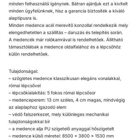
minden felhasználói igénynek. Bátran ajánljuk ezt a kivitelt
minden ügyfelünknek, hisz a garancia biztosíték a kiváló
alaptípusra is.
Minden medence acél merevítő konzollal rendelkezik mely
elengedhetetlen a szállítás – daruzás és telepítés során.
A medencék már rolókamrával is rendelhetőek. Állítható
támasztólábak a medence oldalfalához és a lépcsőhöz
külön rendelhetőek.
Tulajdonságai:
– szögletes medence klasszikusan elegáns vonalakkal,
római lépcsővel
– lépcsőkialakítás: 5 fokos római lépcsősor
– medenceperem: 13 cm széles, 4 cm magas, mindvégig
az alaplaphoz igazodó elem
– védő falszerkezet, mely különleges mechanikai
tulajdonságokkal bír
– a medence alja PU szigetelő anyaggal hőszigetelt
– medence külső méretei: 8500 x 3800 x 1530 mm