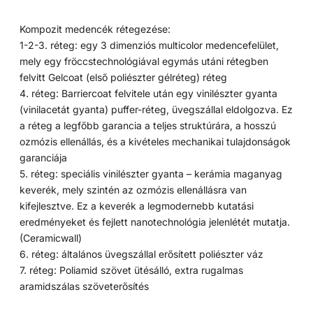
Kompozit medencék rétegezése:
1-2-3. réteg: egy 3 dimenziós multicolor medencefelület,
mely egy fröccstechnológiával egymás utáni rétegben
felvitt Gelcoat (első poliészter gélréteg) réteg
4. réteg: Barriercoat felvitele után egy vinilészter gyanta
(vinilacetát gyanta) puffer-réteg, üvegszállal eldolgozva. Ez
a réteg a legfőbb garancia a teljes struktúrára, a hosszú
ozmózis ellenállás, és a kivételes mechanikai tulajdonságok
garanciája
5. réteg: speciális vinilészter gyanta – kerámia maganyag
keverék, mely szintén az ozmózis ellenállásra van
kifejlesztve. Ez a keverék a legmodernebb kutatási
eredményeket és fejlett nanotechnológia jelenlétét mutatja.
(Ceramicwall)
6. réteg: általános üvegszállal erősített poliészter váz
7. réteg: Poliamid szövet ütésálló, extra rugalmas
aramidszálas szöveterősítés