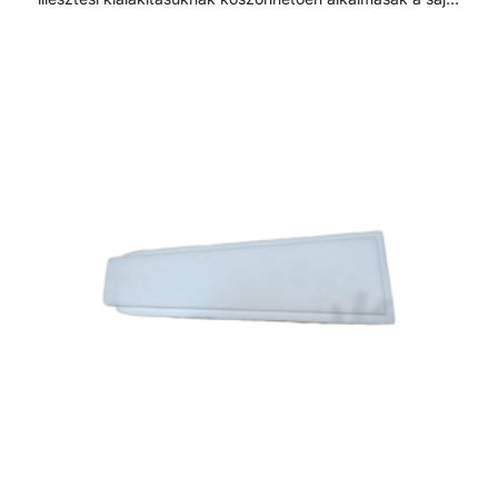
kezű építésre is, szükségtelenné válik a zsaluzás és
szigetelés is. A rendszert alkotó téglák nagy sűrűségű
extrudált polisztirolból készülnek, és fűrésszel, vagy késsel
25 centiméterenként vágható. Minden beépítendő
medenceelem, mint a szkimmer, befúvó, világítótestek,
ellenáramoltató készülék, könnyen és precízen
beépíthetőek. Ez a rugalmas megmunkálhatóság, nagy
szabadságot enged a medence formavilágának
kialakításában, alkalmazkodva a medence méretéhez is.
Egy vasbeton alapon helyezzük el a rendszert alkotó
téglákat amiket betonacéllal erősítünk és mixer betonnal
feltöltünk. A medencefalon és az alapon egy geotextilia
réteget helyezünk el. Amennyiben előregyártott fóliával
béleljük a medencét a medenceperemen akkor egy
műanyagprofilt rögzítünk, amely a medencefólia könnyű
felhelyezését teszi lehetővé. A hő, közel 80%-a a
vízfelületen keresztül távozik. Ennek ellenére nagyon
ajánlott a medence falait is szigetelni. A Porocell téglák
segítségével gyorsabb melegszik fel medencénkben a víz,