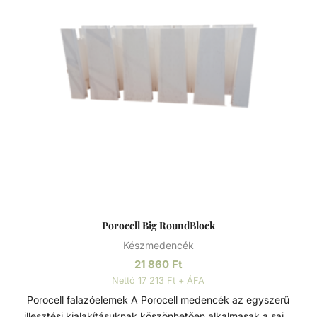
Porocell Big RoundBlock
Készmedencék
21 860
Ft
Nettó 17 213 Ft + ÁFA
Porocell falazóelemek A Porocell medencék az egyszerű
illesztési kialakításuknak köszönhetően alkalmasak a saját