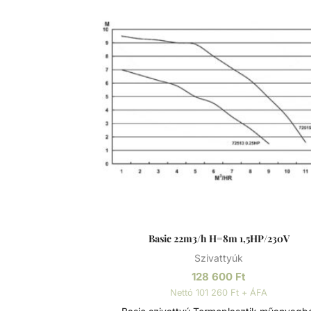
telepíthető. Sósvizes (elektrolizis) rendszer
telepíthető max. 5gr/l só koncetrációig. Műszaki
adatok: - Működési tartomány: 17 m3/h H=10m -
Tápfeszültség: 230 V
Basic 22m3/h H=8m 1,5HP/230V
Szivattyúk
128 600
Ft
Nettó 101 260 Ft + ÁFA