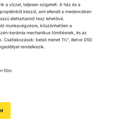
k a vízzel, teljesen szigetelt. A ház és a
lipropilénből készül, ami ellenáll a medencében
sszú élettartamot tesz lehetővé.
 való munkavégzésre, köszönhetően a
szén-kerámia mechanikus tömítésnek, és az
. Csatlakozások: belső menet 1½”, illetve D50
gedéllyel rendelkezik.
 H=10m
EM