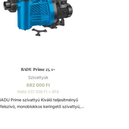
BADU Prime 25, 1~
Szivattyúk
682 000
Ft
Nettó 537 008 Ft + ÁFA
ADU Prime szivattyú Kiváló teljesítményű
felszívó, monoblokkos keringető szivattyú,
eépített előszűrővel, polikarbonát átlátszó
llel. Lakossági és közületi medencék számára
ejlesztve, ami 3 méterrel a vízszint felett is