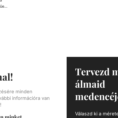
tűen
lló,
ág és
- D63
Tervezd 
al!
álmaid
ezésére minden
medencéj
vábbi információra van
!
Válaszd ki a mérete
en minket