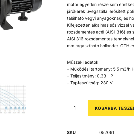
motor egyetlen része sem érintkezi
járókerék üvegszállal erősített po
található vegyi anyagoknak, és ho
Kifejezetten alkalmas sós vízzel
rozsdamentes acél (AISI-316) és 
AISI 316 rozsdamentes tengelynek
mm ragasztható hollander. OTH en
Műszaki adatok:
– Működési tartomány: 5,5 m3/h
– Teljesítmény: 0,33 HP
– Tápfeszültség: 230 V
KOSÁRBA TESZ
SKU
052061