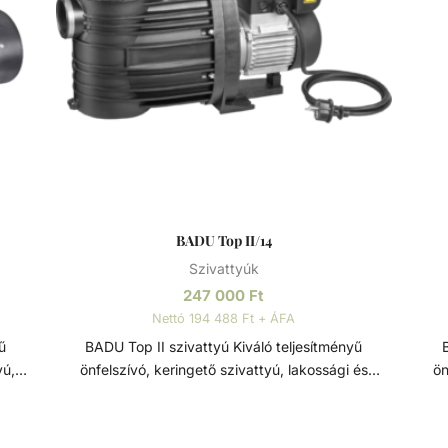
BADU Top II/14
Szivattyúk
247 000
Ft
Nettó 194 488 Ft + ÁFA
BADU Top II szivattyú Kiváló teljesítményű
B
yú,
önfelszívó, keringető szivattyú, lakossági és
ön
zó
közületi medencék számára. Ezt a szivattyút
b
ámára
kifejezetten közepes méretű, föld feletti
fedé
is
medencékre tervezték, részben süllyesztett
f