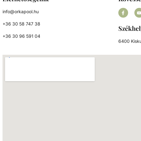
info@orkapool.hu
+36 30 58 747 38
Székhel
+36 30 96 591 04
6400 Kisku