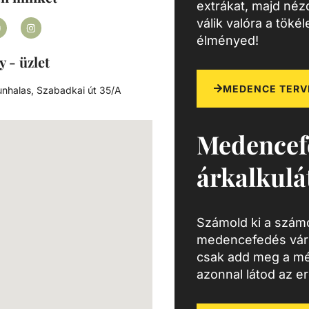
extrákat, majd né
válik valóra a töké
élményed!
y - üzlet
MEDENCE TERV
nhalas, Szabadkai út 35/A
Medencef
árkalkulá
Számold ki a számo
medencefedés várh
csak add meg a mé
azonnal látod az e