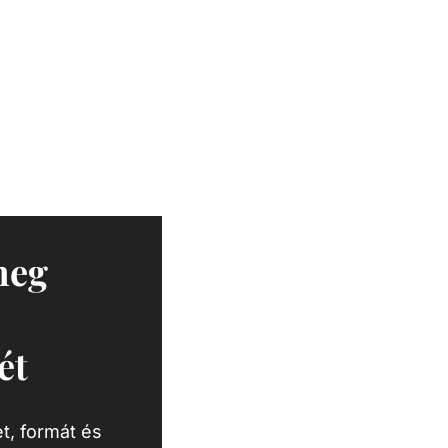
meg
ét
t, formát és