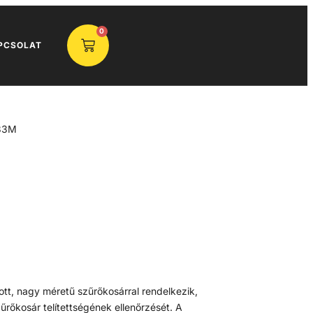
0
PCSOLAT
33M
átott, nagy méretű szűrőkosárral rendelkezik,
űrőkosár telítettségének ellenőrzését. A