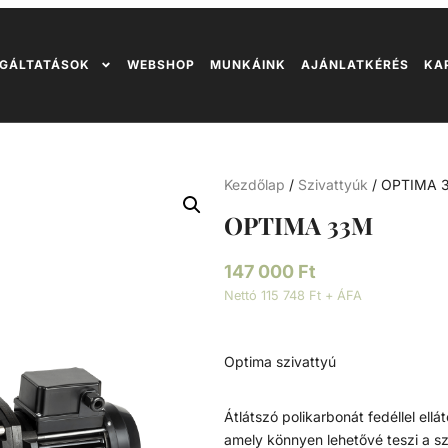
GÁLTATÁSOK
WEBSHOP
MUNKÁINK
AJÁNLATKÉRÉS
KA
Kezdőlap
/
Szivattyúk
/ OPTIMA 
OPTIMA 33M
147 000
Ft
Nettó 115 748 Ft + ÁFA
Optima szivattyú
Átlátszó polikarbonát fedéllel ell
amely könnyen lehetővé teszi a sz