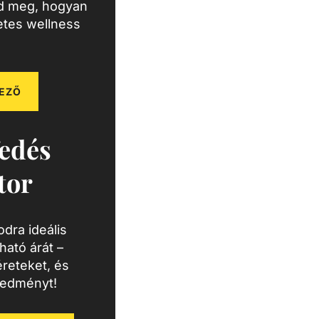
zd meg, hogyan
letes wellness
EZŐ
edés
tor
dra ideális
ató árát –
reteket, és
redményt!