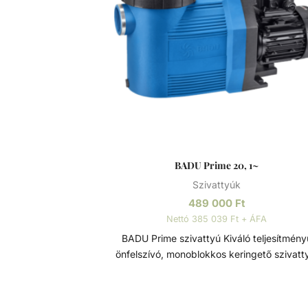
BADU Prime 20, 1~
Szivattyúk
489 000
Ft
Nettó 385 039 Ft + ÁFA
BADU Prime szivattyú Kiváló teljesítményű
önfelszívó, monoblokkos keringető szivatt
beépített előszűrővel, polikarbonát átláts
fedéllel. Lakossági és közületi medencék sz
fejlesztve, ami 3 méterrel a vízszint felett 