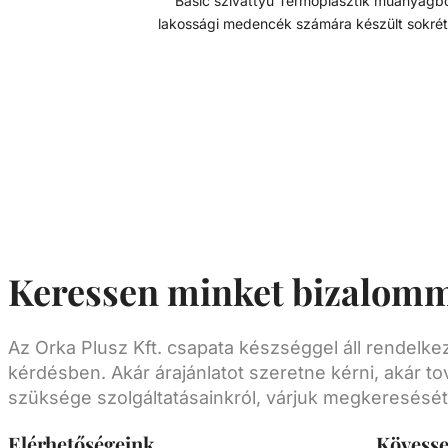
Basic szivattyú Termoplasztik műanyagból
lakossági medencék számára készült sokré
telepíthető szivattyú. Minden eleme korrózióá
termoplasztik műanyagból készült, a tartóss
hosszú élettartam érdekében. Szívó és nyomó
csatlakozások típustól függően 1 1/2” - D50 
Műszaki adatok: - Működési tartomány: 22 m3/h
H=8m - Teljesítmény: 1,5 HP - Tápfeszültség: 230
V
Keressen minket bizalomm
Az Orka Plusz Kft. csapata készséggel áll rendelk
kérdésben. Akár árajánlatot szeretne kérni, akár to
szüksége szolgáltatásainkról, várjuk megkeresését
Elérhetőségeink
Kövess