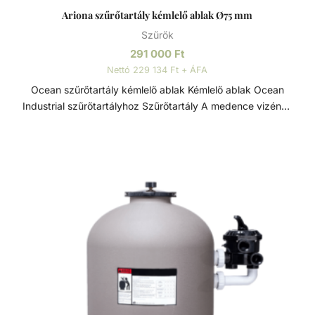
Ariona szűrőtartály kémlelő ablak Ø75 mm
Szűrők
291 000
Ft
Nettó 229 134 Ft + ÁFA
Ocean szűrőtartály kémlelő ablak Kémlelő ablak Ocean
Industrial szűrőtartályhoz Szűrőtartály A medence vizének
tisztaságát folyamatos vízforgatással és szűréssel tudjuk
fenn tartani. Az álló vízben, melyet süt a nap, könnyedén
elszaporodhatnak az algák és más szennyeződések,
melyek nem csak a látványt rontják, de a fürdőzők
egészségére is veszélyesek lehetnek. A szűrőtartály a
vízforgató készülék segítségével az egészen finom
szennyeződéseket is kiszűrhetik a vízből, amelyek így
fennakadnak a szűrőközegen.