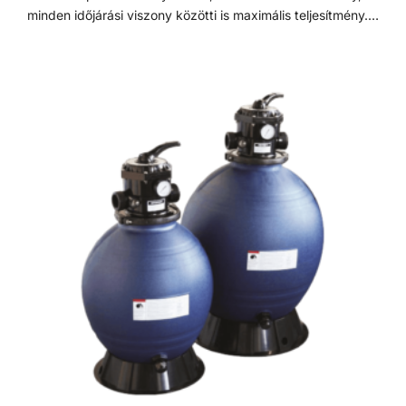
minden időjárási viszony közötti is maximális teljesítmény. 7
állású vezérlőszeleppel szerelve, így gyors és egyszerű
szűrőcserét tesz lehetővé. Nagynyomású homok/víz
leeresztővel rendelkezik, a gyors téliesítéshez és
szervizeléshez. A felső diffúzor biztosítja a víz egyenletes
eloszlását a homokágy tetején; ami sima, szabadon áramló
teljesítményt biztosít. Precíziósan megtervezett öntisztító
oldalsó csatornák a kiegyensúlyozott áramlás és
visszamosás, valamint a könnyű szervizelhetőség
érdekében. Szűrőtartály A medence vizének tisztaságát
folyamatos vízforgatással és szűréssel tudjuk fenn tartani.
Az álló vízben, melyet süt a nap, könnyedén
elszaporodhatnak az algák és más szennyeződések,
melyek nem csak a látványt rontják, de a fürdőzők
egészségére is veszélyesek lehetnek. A szűrőtartály a
vízforgató készülék segítségével az egészen finom
szennyeződéseket is kiszűrhetik a vízből, amelyek így
fennakadnak a szűrőközegen.