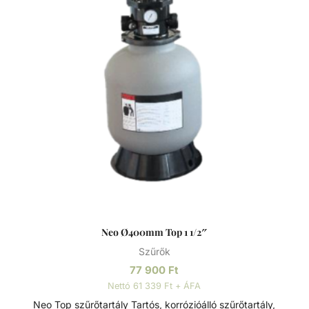
oldalsó csatornák a kiegyensúlyozott áramlás és
visszamosás, valamint a könnyű szervizelhetőség
érdekében. Szűrőtartály A medence vizének tisztaságát
folyamatos vízforgatással és szűréssel tudjuk fenn tartani.
Az álló vízben, melyet süt a nap, könnyedén
elszaporodhatnak az algák és más szennyeződések,
melyek nem csak a látványt rontják, de a fürdőzők
egészségére is veszélyesek lehetnek. A szűrőtartály a
vízforgató készülék segítségével az egészen finom
szennyeződéseket is kiszűrhetik a vízből, amelyek így
fennakadnak a szűrőközegen.
Neo Ø400mm Top 1 1/2″
Szűrők
77 900
Ft
Nettó 61 339 Ft + ÁFA
Neo Top szűrőtartály Tartós, korrózióálló szűrőtartály,