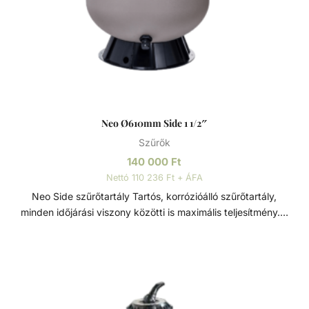
Neo Ø610mm Side 1 1/2″
Szűrők
140 000
Ft
Nettó 110 236 Ft + ÁFA
Neo Side szűrőtartály Tartós, korrózióálló szűrőtartály,
minden időjárási viszony közötti is maximális teljesítmény. 7
állású vezérlőszeleppel szerelve, így gyors és egyszerű
szűrőcserét tesz lehetővé. Nagynyomású homok/víz
leeresztővel rendelkezik, a gyors téliesítéshez és
szervizeléshez. A felső diffúzor biztosítja a víz egyenletes
eloszlását a homokágy tetején; ami sima, szabadon áramló
teljesítményt biztosít. Precíziósan megtervezett öntisztító