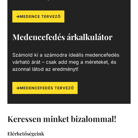
vízből, amelyek így fennakadnak a szűrőközegen.
MEDENCE TERVEZŐ
Medencefedés árkalkulátor
Számold ki a számodra ideális medencefedés
várható árát – csak add meg a méreteket, és
azonnal látod az eredményt!
MEDENCEFEDÉS TERVEZŐ
Keressen minket bizalommal!
Elérhetőségeink