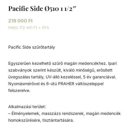
Pacific Side Ø510 1 1/2″
219 000
Ft
Nettó 172 441 Ft + ÁFA
Pacific Side szűrőtartály
Egyszerűen kezelhető szűrő magán medencékhez. Ipari
szabványok szerint készült, kiváló minőségű, erősített
üvegszálas tartály, UV-álló kezeléssel, 5 év garanciával.
Nyomásmérővel és 6-útú PRAHER váltószeleppel
felszerelve.
Alkalmazási terület:
– Élményelemek, masszázs rendszerek, magán medencék
homokszűrésére, tisztántartására.