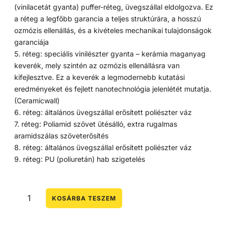
(vinilacetát gyanta) puffer-réteg, üvegszállal eldolgozva. Ez
a réteg a legfőbb garancia a teljes struktúrára, a hosszú
ozmózis ellenállás, és a kivételes mechanikai tulajdonságok
garanciája
5. réteg: speciális vinilészter gyanta – kerámia maganyag
keverék, mely szintén az ozmózis ellenállásra van
kifejlesztve. Ez a keverék a legmodernebb kutatási
eredményeket és fejlett nanotechnológia jelenlétét mutatja.
(Ceramicwall)
6. réteg: általános üvegszállal erősített poliészter váz
7. réteg: Poliamid szövet ütésálló, extra rugalmas
aramidszálas szöveterősítés
8. réteg: általános üvegszállal erősített poliészter váz
9. réteg: PU (poliuretán) hab szigetelés
KOSÁRBA TESZEM