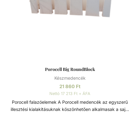
Porocell Big RoundBlock
Készmedencék
21 860
Ft
Nettó 17 213 Ft + ÁFA
Porocell falazóelemek A Porocell medencék az egyszerű
illesztési kialakításuknak köszönhetően alkalmasak a saját
kezű építésre is, szükségtelenné válik a zsaluzás és
szigetelés is. A rendszert alkotó téglák nagy sűrűségű
extrudált polisztirolból készülnek, és fűrésszel, vagy késsel
25 centiméterenként vágható. Minden beépítendő