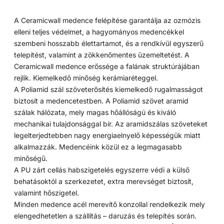
A Ceramicwall medence felépítése garantálja az ozmózis
elleni teljes védelmet, a hagyományos medencékkel
szembeni hosszabb élettartamot, és a rendkívül egyszerű
telepítést, valamint a zökkenőmentes üzemeltetést. A
Ceramicwall medence erőssége a falának struktúrájában
rejlik. Kiemelkedő minőség kerámiaréteggel.
A Poliamid szál szöveterősítés kiemelkedő rugalmasságot
biztosít a medencetestben. A Poliamid szövet aramid
szálak hálózata, mely magas hőállóságú és kiváló
mechanikai tulajdonsággal bír. Az aramidszálas szöveteket
legelterjedtebben nagy energiaelnyelő képességük miatt
alkalmazzák. Medencéink közül ez a legmagasabb
minőségű.
A PU zárt cellás habszigetelés egyszerre védi a külső
behatásoktól a szerkezetet, extra merevséget biztosít,
valamint hőszigetel.
Minden medence acél merevítő konzollal rendelkezik mely
elengedhetetlen a szállítás – daruzás és telepítés során.