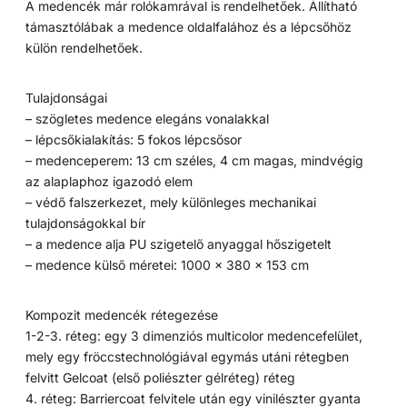
A medencék már rolókamrával is rendelhetőek. Állítható
támasztólábak a medence oldalfalához és a lépcsőhöz
külön rendelhetőek.
Tulajdonságai
– szögletes medence elegáns vonalakkal
– lépcsőkialakítás: 5 fokos lépcsősor
– medenceperem: 13 cm széles, 4 cm magas, mindvégig
az alaplaphoz igazodó elem
– védő falszerkezet, mely különleges mechanikai
tulajdonságokkal bír
– a medence alja PU szigetelő anyaggal hőszigetelt
– medence külső méretei: 1000 x 380 x 153 cm
Kompozit medencék rétegezése
1-2-3. réteg: egy 3 dimenziós multicolor medencefelület,
mely egy fröccstechnológiával egymás utáni rétegben
felvitt Gelcoat (első poliészter gélréteg) réteg
4. réteg: Barriercoat felvitele után egy vinilészter gyanta