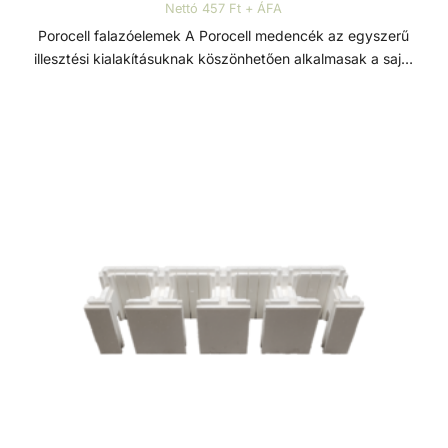
jelentősen meghosszabbítható a fürdő szezon.
Nettó 457 Ft + ÁFA
Energiatakarékos hőszivattyúval bővítve a rendszert, a
Porocell falazóelemek A Porocell medencék az egyszerű
fürdőzés élményét messze hosszabban élvezheti, mint más
illesztési kialakításuknak köszönhetően alkalmasak a saját
típusú medencében. A fal ezen tulajdonsága a hőmérsékleti
kezű építésre is, szükségtelenné válik a zsaluzás és
változásoktól is függ , mint pl. feszülések, vagy
szigetelés is. A rendszert alkotó téglák nagy sűrűségű
fagyhatások, amelyek a medence falát és a bélésfóliát is
extrudált polisztirolból készülnek, és fűrésszel, vagy késsel
megrongálhatják. A Porocell rendszer ezzel szemben ezt
25 centiméterenként vágható. Minden beépítendő
megakadályozza, a feszültségeket elnyeli.
medenceelem, mint a szkimmer, befúvó, világítótestek,
ellenáramoltató készülék, könnyen és precízen
beépíthetőek. Ez a rugalmas megmunkálhatóság, nagy
szabadságot enged a medence formavilágának
kialakításában, alkalmazkodva a medence méretéhez is.
Egy vasbeton alapon helyezzük el a rendszert alkotó
téglákat amiket betonacéllal erősítünk és mixer betonnal
feltöltünk. A medencefalon és az alapon egy geotextilia
réteget helyezünk el. Amennyiben előregyártott fóliával
béleljük a medencét a medenceperemen akkor egy
műanyagprofilt rögzítünk, amely a medencefólia könnyű
felhelyezését teszi lehetővé. A hő, közel 80%-a a