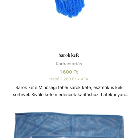
Sarok kefe
Karbantartás
1 600
Ft
Nettó 1 260 Ft + ÁFA
Sarok kefe Minőségi fehér sarok kefe, esztétikus kék
sörtével. Kiváló kefe medencetakarításhoz, hatékonyan
tisztítja a medence sarkait, lépcsőit és falait. Teleszkópos
rúdhoz és 38 mm átmérőjű szívócsőhöz csatlakoztatható,
lehetővé téve a nehezen elérhető területek egyszerű és
hatékony tisztítását. A teleszkópos rúd és a szívócső nem
tartozék.