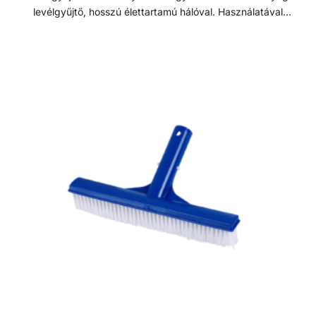
levélgyűjtő, hosszú élettartamú hálóval. Használatával
könnyedén távolíthatjuk el a leveleket és egyéb
szennyeződéseket, biztosítva, hogy a medence vize
mindig kristálytiszta maradjon. Minden kis és közepes
medenceméhez alkalmas. Könnyen rögzíthető
kialakításának köszönhetően bármilyen szabványos
teleszkópos rúdhoz illeszkedik.