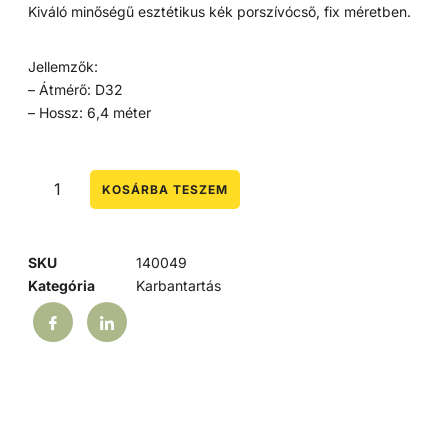
Kiváló minőségű esztétikus kék porszívócső, fix méretben.
Jellemzők:
– Átmérő: D32
– Hossz: 6,4 méter
KOSÁRBA TESZEM
SKU
140049
Kategória
Karbantartás