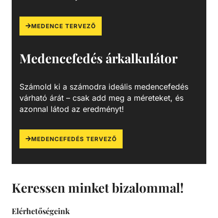
MEDENCE TERVEZŐ
Medencefedés árkalkulátor
Számold ki a számodra ideális medencefedés
várható árát – csak add meg a méreteket, és
azonnal látod az eredményt!
MEDENCEFEDÉS TERVEZŐ
Keressen minket bizalommal!
Elérhetőségeink