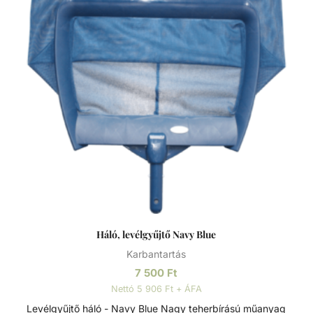
Háló, levélgyűjtő Navy Blue
Karbantartás
7 500
Ft
Nettó 5 906 Ft + ÁFA
Levélgyűjtő háló - Navy Blue Nagy teherbírású műanyag