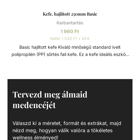
Kefe, hajlított 250mm Basic
Karbantartás
1 960
Ft
Nettó 1 543 Ft + ÁFA
Basic hajlított kefe Kiváló minőségű standard ívelt
polipropilén (PP) sörtés fali kefe. Ez a kefe ideális eszköz
medencék és pezsgőfürdők általános tisztításához. Puha,
mégis merev sörtéi gyengédek a felületekhez, nem
karcolják meg azokat, miközben hatékonyan eltávolítják a
szennyeződéseket, algákat és egyéb foltokat. A kefe
minden szabványos teleszkópos rúdhoz illeszkedik, és 25
Tervezd meg álmaid
cm széles tisztítási felülettel rendelkezik, biztosítva a
medencéjét
könnyű és alapos tisztítást. Jellemzők: - Fej hossza: 250
mm Anyaga: - Polipropilén (PP)
Válaszd ki a méretet, formát és extrákat, majd
nézd meg, hogyan válik valóra a tökéletes
wellness élményed!