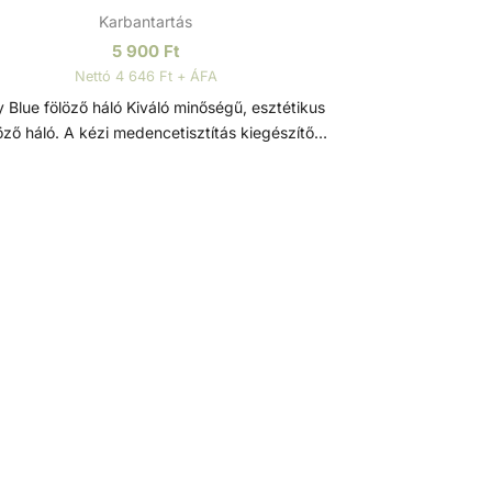
Karbantartás
5 900
Ft
Nettó 4 646 Ft + ÁFA
fölöző háló Kiváló minőségű, esztétikus
öző háló. A kézi medencetisztítás kiegészítő
eme, a vízbe hulló szennyeződések ellen. A
evelek és egyéb a viz felszínén lebegő kerti
ennyeződések és könnyebb gyerekjátékok
nyed összegyűjtésére tervezett fölöző háló,
umínium kerettel, megerősített polikarbonát
úval és tartós hálóval. Könnyen rögzíthető
kialakításának köszönhetően bármilyen
zabványos teleszkópos rúdhoz illeszkedik.