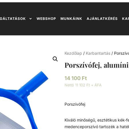
GÁLTATÁSOK
WEBSHOP
MUNKÁINK
AJÁNLATKÉRÉS
KA
Kezdőlap
/
Karbantartás
/ Porszív
Porszívófej, alumí
14 100
Ft
Nettó 11 102 Ft + ÁFA
Porszívófej
Kiváló minőségű, esztétikus kék-f
medenceporszívó tartozék a haték