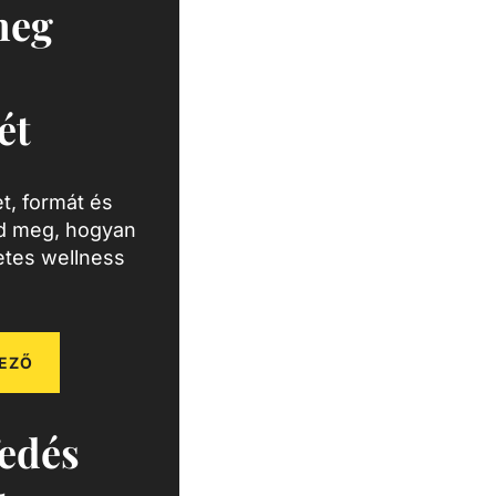
meg
ét
t, formát és
zd meg, hogyan
letes wellness
EZŐ
edés