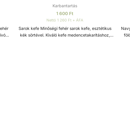
Karbantartás
1 600
Ft
Nettó 1 260 Ft + ÁFA
Sarok kefe Minőségi fehér sarok kefe, esztétikus
Navy Blue 
kék sörtével. Kiváló kefe medencetakarításhoz,
föl
.
hatékonyan tisztítja a medence sarkait, lépcsőit és
el
falait. Teleszkópos rúdhoz és 38 mm átmérőjű
l
szívócsőhöz csatlakoztatható, lehetővé téve a
sz
nehezen elérhető területek egyszerű és hatékony
kön
tisztítását. A teleszkópos rúd és a szívócső nem
al
tartozék.
foganty
s