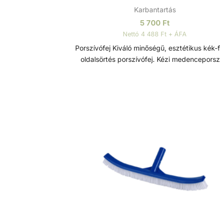
Karbantartás
5 700
Ft
Nettó 4 488 Ft + ÁFA
Porszívófej Kiváló minőségű, esztétikus kék-fehér
oldalsörtés porszívófej. Kézi medenceporszívó
tartozék a hatékony medencetisztításért