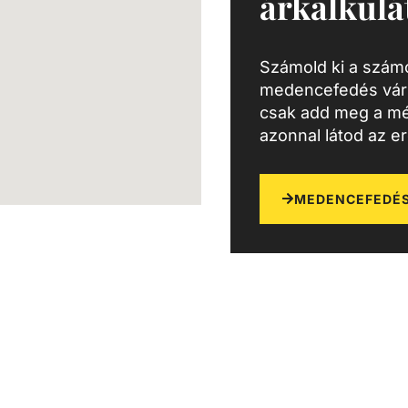
árkalkulá
Számold ki a számo
medencefedés várh
csak add meg a mé
azonnal látod az e
MEDENCEFEDÉS