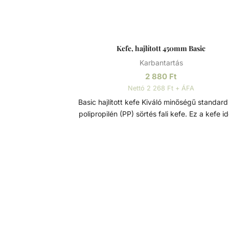
Kefe, hajlított 450mm Basic
Karbantartás
2 880
Ft
Nettó 2 268 Ft + ÁFA
Basic hajlított kefe Kiváló minőségű standard ívelt
polipropilén (PP) sörtés fali kefe. Ez a kefe id
eszköz medencék és pezsgőfürdők általá
tisztításához. Puha, mégis merev sörtéi gye
a felületekhez, nem karcolják meg azokat
miközben hatékonyan eltávolítják a
szennyeződéseket, algákat és egyéb foltoka
kefe minden szabványos teleszkópos rúd
illeszkedik, és 45 cm széles tisztítási felület
rendelkezik, biztosítva a könnyű és alapo
tisztítást. Jellemzők: - Fej hossza: 450 mm