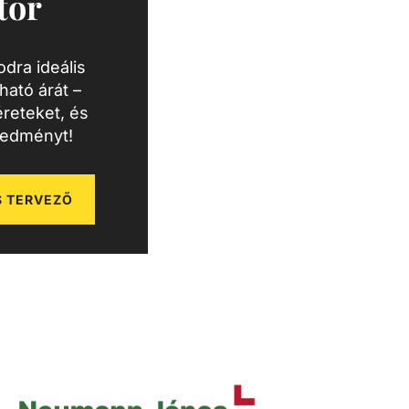
tor
dra ideális
ató árát –
reteket, és
redményt!
 TERVEZŐ