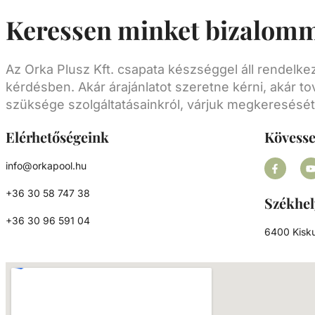
Anyaga: - Polipropilén (PP)
Keressen minket bizalomm
Az Orka Plusz Kft. csapata készséggel áll rendelk
kérdésben. Akár árajánlatot szeretne kérni, akár to
szüksége szolgáltatásainkról, várjuk megkeresését
Elérhetőségeink
Kövess
info@orkapool.hu
+36 30 58 747 38
Székhel
+36 30 96 591 04
6400 Kisku