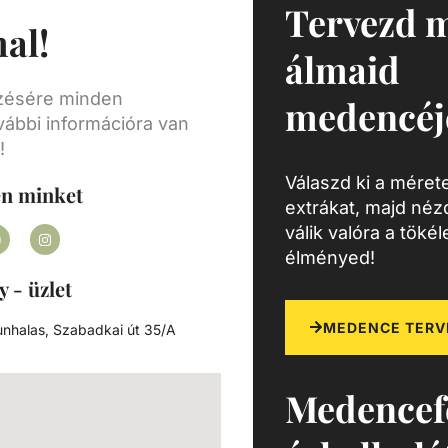
Tervezd 
al!
álmaid
ezésére minden
medencéj
vábbi információra van
!
Válaszd ki a mérete
en minket
extrákat, majd né
válik valóra a töké
élményed!
y - üzlet
MEDENCE TERV
nhalas, Szabadkai út 35/A
Medencef