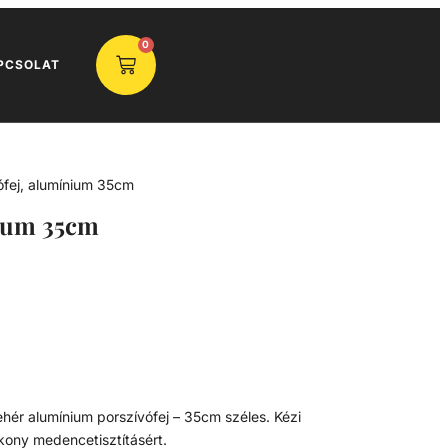
0
PCSOLAT
ófej, alumínium 35cm
nium 35cm
ehér alumínium porszívófej – 35cm széles. Kézi
ony medencetisztításért.