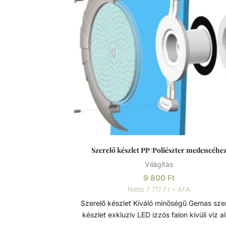
ellenállóbb a rozsdával, foltosodással szemb
a nevével ellentétben képes a rozsdásodás
különösen alacsony oxigéntartalmú, mag
sótartalmú vagy nem szellőző körülmények kö
A króm-oxid passzív réteget képez, ami
megelőzi/lassítja a felület további rozsdásod
és megakadályozza annak az acél belső réte
történő haladását.
Szerelő készlet PP/Poliészter medencéhe
Világítás
9 800
Ft
Nettó 7 717 Ft + ÁFA
Szerelő készlet Kíváló minőségű Gemas szerelő
készlet exkluzív LED izzós falon kívüli víz al