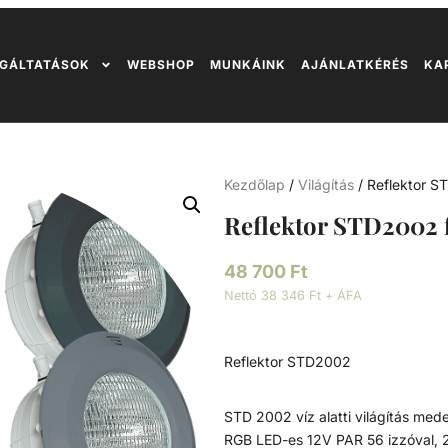
GÁLTATÁSOK
WEBSHOP
MUNKÁINK
AJÁNLATKÉRÉS
KA
Kezdőlap
/
Világítás
/ Reflektor S
Reflektor STD2002 
48 700
Ft
Nettó 38 346 Ft + ÁFA
Reflektor STD2002
STD 2002 víz alatti világítás me
RGB LED-es 12V PAR 56 izzóval, 2