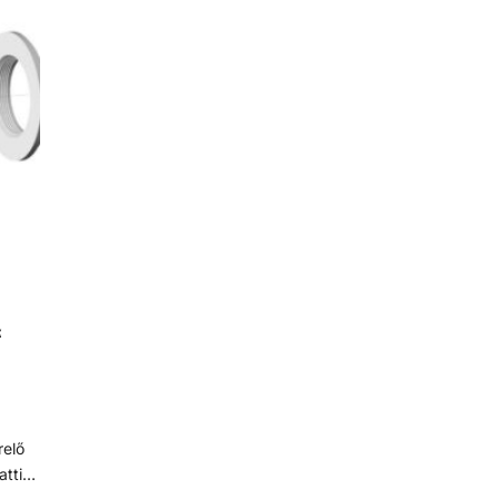
PAR
en, de
ellenállóbb a rozsdával, foltosodással szemben, de
201
ra,
a nevével ellentétben képes a rozsdásodásra,
bevilágítás
as
különösen alacsony oxigéntartalmú, magas
zött.
sótartalmú vagy nem szellőző körülmények között.
A króm-oxid passzív réteget képez, ami
ását,
megelőzi/lassítja a felület további rozsdásodását,
geibe
és megakadályozza annak az acél belső rétegeibe
történő haladását.
z
atti