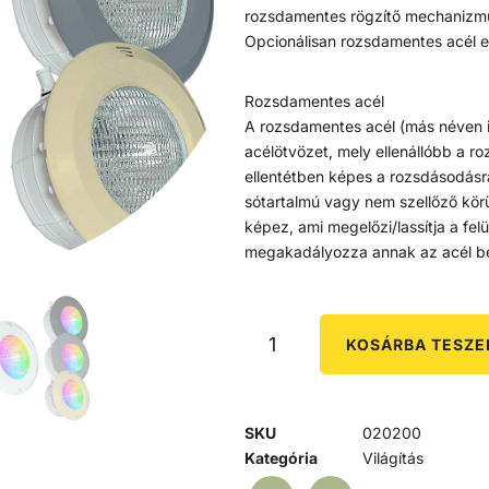
rozsdamentes rögzítő mechanizmus
Opcionálisan rozsdamentes acél e
Rozsdamentes acél
A rozsdamentes acél (más néven 
acélötvözet, mely ellenállóbb a r
ellentétben képes a rozsdásodásr
sótartalmú vagy nem szellőző kör
képez, ami megelőzi/lassítja a fel
megakadályozza annak az acél bel
KOSÁRBA TESZ
SKU
020200
Kategória
Világítás