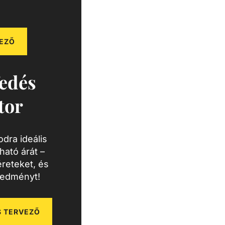
EZŐ
edés
tor
dra ideális
ató árát –
reteket, és
redményt!
 TERVEZŐ