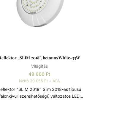
Reflektor „SLIM 2018”, betonos White-35W
Világítás
49 600
Ft
Nettó 39 055 Ft + ÁFA
flektor "SLIM 2018" Slim 2018-as típusú
falonkívüli szerelhetőségű változatos LED
yforrásokkal szerelt vízalatti reflektor. A LED
gy speciális átlátszó műgyantával kitöltött
karbonát házú izzó, mely extrém vízállóságot
osszú élettartalmat biztosít. A LED lámpatest
nden olyan szerelvénnyel rendelkezik, ami a