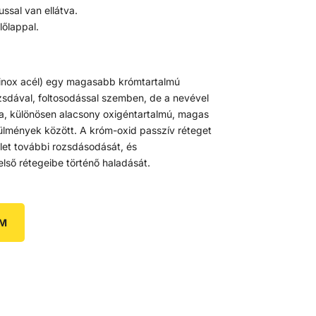
sal van ellátva.
lőlappal.
inox acél) egy magasabb krómtartalmú
ozsdával, foltosodással szemben, de a nevével
a, különösen alacsony oxigéntartalmú, magas
ülmények között. A króm-oxid passzív réteget
ület további rozsdásodását, és
ső rétegeibe történő haladását.
EM