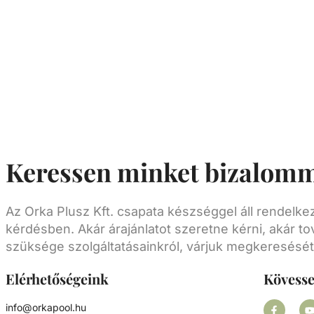
világítás beszereléséhez. PP/Poliészter
medencéhez. A készlet tartalma: - Fali konzol -
Külső menetes tömszelence - 2db tömítés -
Kontraanya - Szereléshez szükséges csavarok
Betonos falátvezetést a készlet nem tartalm
Keressen minket bizalomm
Az Orka Plusz Kft. csapata készséggel áll rendelk
kérdésben. Akár árajánlatot szeretne kérni, akár to
szüksége szolgáltatásainkról, várjuk megkeresését
Elérhetőségeink
Kövess
info@orkapool.hu