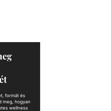
meg
ét
t, formát és
zd meg, hogyan
letes wellness