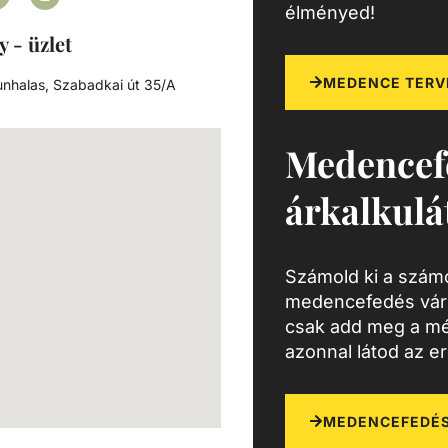
élményed!
y - üzlet
MEDENCE TERV
nhalas, Szabadkai út 35/A
Medencef
árkalkulá
Számold ki a számo
medencefedés várh
csak add meg a mé
azonnal látod az e
MEDENCEFEDÉS