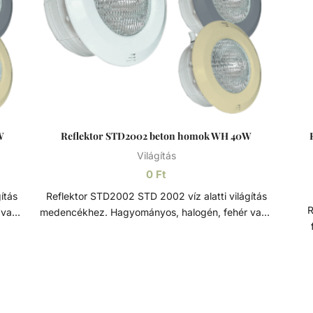
W
Reflektor STD2002 beton homok WH 40W
Világítás
0
Ft
Reflektor STD2002 STD 2002 víz alatti világítás
Re
 vagy
medencékhez. Hagyományos, halogén, fehér vagy
llel,
RGB LED-es 12V PAR 56 izzóval, 2 x 4mm kábellel,
fén
ítő
2,5m hosszal. Az előlap rozsdamentes rögzítő
e
n
mechanizmussal van ellátva. Opcionálisan
poli
rozsdamentes acél előlappal. Rozsdamentes acél
és h
 egy
A rozsdamentes acél (más néven inox acél) egy
mi
ly
magasabb krómtartalmú acélötvözet, mely