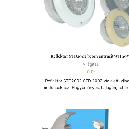
Reflektor STD2002 beton antracit WH 40
Világítás
0
Ft
Reflektor STD2002 STD 2002 víz alatti világítás
medencékhez. Hagyományos, halogén, fehér
RGB LED-es 12V PAR 56 izzóval, 2 x 4mm kábe
2,5m hosszal. Az előlap rozsdamentes rögz
mechanizmussal van ellátva. Opcionálisa
rozsdamentes acél előlappal. Rozsdamentes acél
A rozsdamentes acél (más néven inox acél)
magasabb krómtartalmú acélötvözet, me