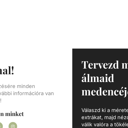
azza.
Tervezd 
al!
álmaid
ezésére minden
medencéj
vábbi információra van
!
Válaszd ki a mérete
en minket
extrákat, majd né
válik valóra a töké