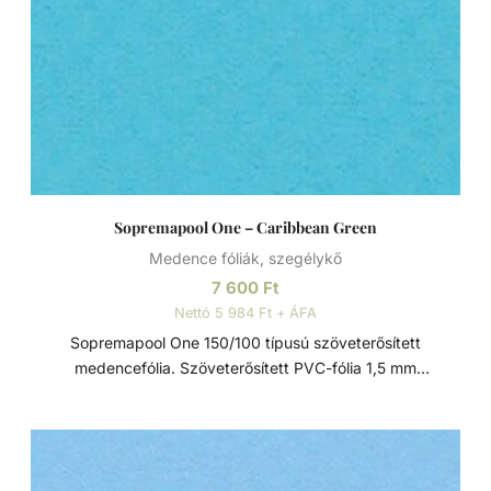
Sopremapool One – Caribbean Green
Medence fóliák, szegélykő
7 600
Ft
Nettó 5 984 Ft + ÁFA
Sopremapool One 150/100 típusú szöveterősített
medencefólia. Szöveterősített PVC-fólia 1,5 mm
vastagságban, mind a 4 réteg lakkal impregnálva,
rugalmas és sima. Standard védelem az UV-sugárzással és
a mikroorganizmusokkal szemben. Kiszerelés: - 1,65 x 25
m-es tekercs Négy rétegű fólia A Sopremapool