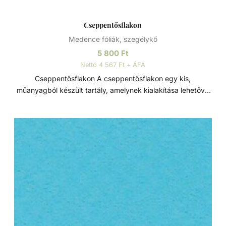
Cseppentősflakon
Medence fóliák, szegélykő
5 800
Ft
Nettó 4 567 Ft + ÁFA
Cseppentősflakon A cseppentősflakon egy kis,
műanyagból készült tartály, amelynek kialakítása lehetővé
teszi, hogy folyadékot cseppekben adagoljanak belőle.
Továbbá biztonságosabbá teszi a vegyi anyagok
kezelését, különösen akkor, ha irritáló vagy mérgező
anyagokról van szó. Elősegítheti a a vegyi anyagok
kontrollált felhasználását, így csökkentve a túlzott
használatot vagy pazarlást. Medencefólia telepítésnél a
cseppentősflakon hasznos eszköz a ragasztó pontos,
cseppenkénti adagolásához