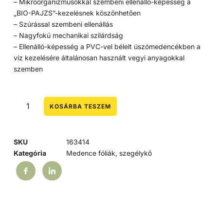
– Mikroorganizmusokkal szembeni ellenálló-képesség a
„BIO-PAJZS”-kezelésnek köszönhetően
– Szúrással szembeni ellenállás
– Nagyfokú mechanikai szilárdság
– Ellenálló-képesség a PVC-vel bélelt úszómedencékben a
víz kezelésére általánosan használt vegyi anyagokkal
szemben
KOSÁRBA TESZEM
SKU
163414
Kategória
Medence fóliák, szegélykő