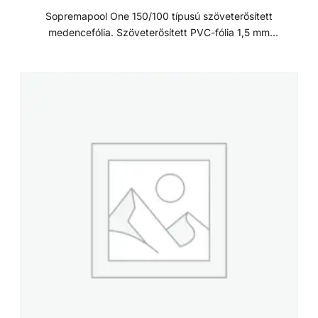
megerősítése 3. Kiváló minőségű PVC: 3. és 4. réteg 4.
Sopremapool One 150/100 típusú szöveterősített
Lakk védőréteg Rétegek előnyei - Lakkimpregnálás mind a
medencefólia. Szöveterősített PVC-fólia 1,5 mm
4 rétegben - Optimális hegeszthetőség - UV fénnyel
vastagságban, mind a 4 réteg lakkal impregnálva,
szembeni ellenálló-képesség - Mikroorganizmusokkal
rugalmas és sima. Standard védelem az UV-sugárzással és
szembeni ellenálló-képesség a „BIO-PAJZS”-kezelésnek
a mikroorganizmusokkal szemben. Kiszerelés: - 1,65 x 25
köszönhetően - Szúrással szembeni ellenállás - Nagyfokú
m-es tekercs Négy rétegű fólia A Sopremapool
mechanikai szilárdság - Ellenálló-képesség a PVC-vel bélelt
medencebélelő fóliák kiváló minőségű alapanyagok
úszómedencékben a víz kezelésére általánosan használt
felhasználásával készülnek. A gyártás során a hordozó
vegyi anyagokkal szemben
réteg impregnálásra kerül és erre laminálással kerülnek fel a
további rétegek. Ennek köszönhetően a 4 réteg úgy
készül, hogy egy teljesen homogén fólia az eredmény, ami
kiváló hegeszthetőségi tulajdonságokkal rendelkezik, hő
hatására sem válik rétegekre. E megerősítésnek
köszönhetően a fólia nagy szakítószilárdsággal és kiváló
méretstabilitással rendelkezik. Innovatív gyártási eljárás
Laboratóriumaink fejlesztéseinek köszönhetően a gyártási
folyamat során egy különleges lakkot impregnálunk teljes
SOPREMAPOOL termékkínálat mind a 4 rétegébe. Ami
nagy mértékben javítja a színtartóságot, valamint a klórral