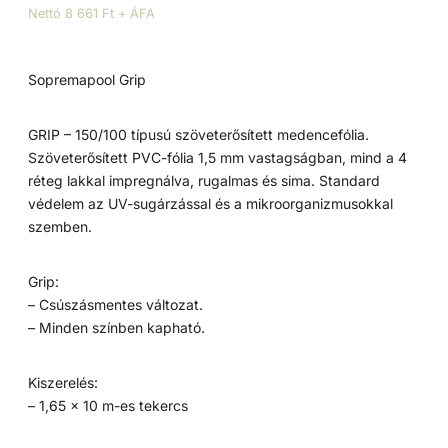
Nettó 8 661 Ft + ÁFA
Sopremapool Grip
GRIP – 150/100 típusú szöveterősített medencefólia.
Szöveterősített PVC-fólia 1,5 mm vastagságban, mind a 4
réteg lakkal impregnálva, rugalmas és sima. Standard
védelem az UV-sugárzással és a mikroorganizmusokkal
szemben.
Grip:
– Csúszásmentes változat.
– Minden színben kapható.
Kiszerelés:
– 1,65 x 10 m-es tekercs