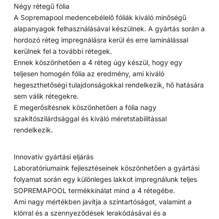
Négy rétegű fólia
A Sopremapool medencebélelő fóliák kiváló minőségű
alapanyagok felhasználásával készülnek. A gyártás során a
hordozó réteg impregnálásra kerül és erre laminálással
kerülnek fel a további rétegek.
Ennek köszönhetően a 4 réteg úgy készül, hogy egy
teljesen homogén fólia az eredmény, ami kiváló
hegeszthetőségi tulajdonságokkal rendelkezik, hő hatására
sem válik rétegekre.
E megerősítésnek köszönhetően a fólia nagy
szakítószilárdsággal és kiváló méretstabilitással
rendelkezik.
Innovatív gyártási eljárás
Laboratóriumaink fejlesztéseinek köszönhetően a gyártási
folyamat során egy különleges lakkot impregnálunk teljes
SOPREMAPOOL termékkínálat mind a 4 rétegébe.
Ami nagy mértékben javítja a színtartóságot, valamint a
klórral és a szennyeződések lerakódásával és a