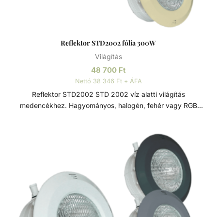
Reflektor STD2002 fólia 300W
Világítás
48 700
Ft
Nettó 38 346 Ft + ÁFA
Reflektor STD2002 STD 2002 víz alatti világítás
medencékhez. Hagyományos, halogén, fehér vagy RGB
LED-es 12V PAR 56 izzóval, 2 x 4mm kábellel, 2,5m
hosszal. Az előlap rozsdamentes rögzítő mechanizmussal
van ellátva. Opcionálisan rozsdamentes acél előlappal.
Rozsdamentes acél A rozsdamentes acél (más néven inox
acél) egy magasabb krómtartalmú acélötvözet, mely
ellenállóbb a rozsdával, foltosodással szemben, de a
nevével ellentétben képes a rozsdásodásra, különösen
alacsony oxigéntartalmú, magas sótartalmú vagy nem
szellőző körülmények között. A króm-oxid passzív réteget
képez, ami megelőzi/lassítja a felület további