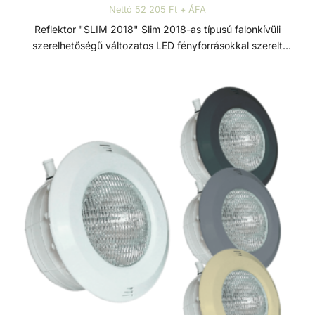
Nettó 52 205 Ft + ÁFA
Reflektor "SLIM 2018" Slim 2018-as típusú falonkívüli
szerelhetőségű változatos LED fényforrásokkal szerelt
vízalatti reflektor. A LED egy speciális átlátszó műgyantával
kitöltött polikarbonát házú izzó, mely extrém vízállóságot
és hosszú élettartalmat biztosít. A LED lámpatest minden
olyan szerelvénnyel rendelkezik, ami a PAR56 izzó
cseréjéhez szükséges. Minden Slim 2018-as reflektor 2 x
2,5m-es kábellel szerelt. A bevilágítási szög 120°. Garancia:
- A vízállóságra 5 év garancia.