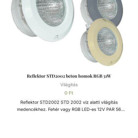
rozsdásodását, és megakadályozza annak az acél belső
rétegeibe történő haladását.
Reflektor STD2002 beton homok RGB 31W
Világítás
0
Ft
Reflektor STD2002 STD 2002 víz alatti világítás
medencékhez. Fehér vagy RGB LED-es 12V PAR 56
izzóval, 2 x 4mm kábellel, 2,5m hosszal. Az előlap
rozsdamentes rögzítő mechanizmussal van ellátva.
Opcionálisan rozsdamentes acél előlappal. Rozsdamentes
acél A rozsdamentes acél (más néven inox acél) egy