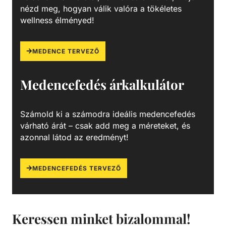
képez, ami megelőzi/lassítja a felület további
nézd meg, hogyan válik valóra a tökéletes
rozsdásodását, és megakadályozza annak az acél belső
wellness élményed!
rétegeibe történő haladását.
MEDENCE TERVEZŐ
Medencefedés árkalkulátor
Számold ki a számodra ideális medencefedés
várható árát – csak add meg a méreteket, és
azonnal látod az eredményt!
MEDENCEFEDÉS TERVEZŐ
Keressen minket bizalommal!