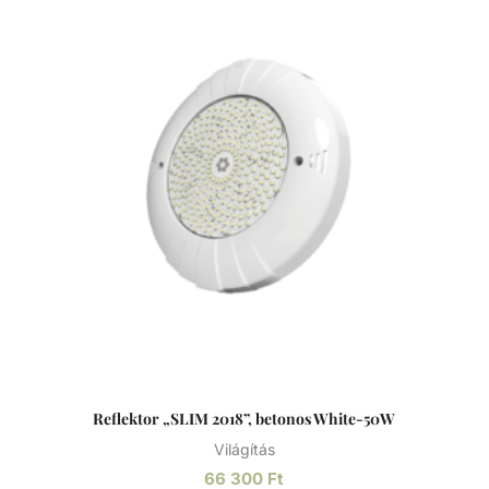
magasabb krómtartalmú acélötvözet, mely ellenállóbb a
rozsdával, foltosodással szemben, de a nevével ellentétben
képes a rozsdásodásra, különösen alacsony
oxigéntartalmú, magas sótartalmú vagy nem szellőző
körülmények között. A króm-oxid passzív réteget képez,
ami megelőzi/lassítja a felület további rozsdásodását, és
megakadályozza annak az acél belső rétegeibe történő
haladását.
Reflektor „SLIM 2018”, betonos White-50W
Világítás
66 300
Ft