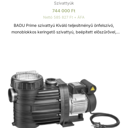
Szivattyúk
744 000
Ft
Nettó 585 827 Ft + ÁFA
BADU Prime szivattyú Kiváló teljesítményű önfelszívó,
monoblokkos keringető szivattyú, beépített előszűrővel,
polikarbonát átlátszó fedéllel. Lakossági és közületi
medencék számára fejlesztve, ami 3 méterrel a vízszint
felett is telepíthető. Sósvizes (elektrolizis) rendszerekhez
telepíthető max. 5gr/l só koncetrációig. Műszaki adatok: -
Működési tartomány: 28 m3/h H=10m - Tápfeszültség: 230
V