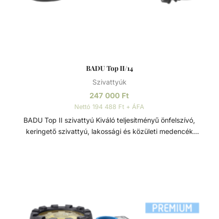
BADU Top II/14
Szivattyúk
247 000
Ft
Nettó 194 488 Ft + ÁFA
BADU Top II szivattyú Kiváló teljesítményű önfelszívó,
keringető szivattyú, lakossági és közületi medencék
számára. Ezt a szivattyút kifejezetten közepes méretű, föld
feletti medencékre tervezték, részben süllyesztett
medencék és kisebb úszó tavak számára. A nagy szivattyú
kapacitásnak köszönhetően automatikus medencetisztító is
csatlakoztatható hozzá. Szívó és nyomó oldali
csatlakozása 2” / 1 ½”. Monoblokkos szivattyú, beépített
előszűrővel (3l). Polikarbonát átlátszó fedéllel rendelkezik.