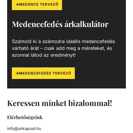
MEDENCE TERVEZŐ
Medencefedés árkalkulátor
Számold ki a számodra ideális medencefedés
várható árát – csak add meg a méreteket, és
azonnal látod az eredményt!
MEDENCEFEDÉS TERVEZŐ
Keressen minket bizalommal!
Elérhetőségeink
info@orkapool.hu