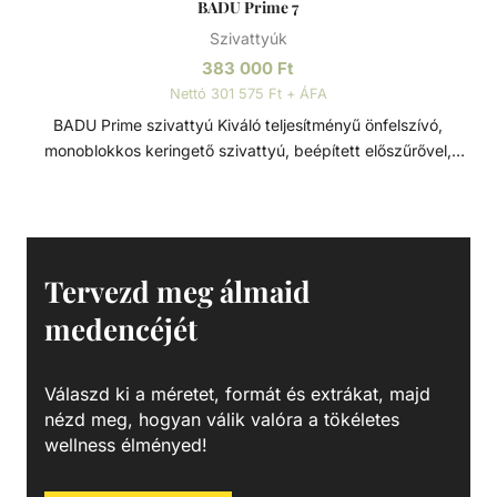
BADU Prime 7
Szivattyúk
383 000
Ft
Nettó 301 575 Ft + ÁFA
BADU Prime szivattyú Kiváló teljesítményű önfelszívó,
monoblokkos keringető szivattyú, beépített előszűrővel,
polikarbonát átlátszó fedéllel. Lakossági és közületi
medencék számára fejlesztve, ami 3 méterrel a vízszint
felett is telepíthető. Sósvizes (elektrolizis) rendszerekhez
telepíthető max. 5gr/l só koncetrációig. Műszaki adatok: -
Működési tartomány: 5 m3/h H=10m - Tápfeszültség: 230
Tervezd meg álmaid
V
medencéjét
Válaszd ki a méretet, formát és extrákat, majd
nézd meg, hogyan válik valóra a tökéletes
wellness élményed!