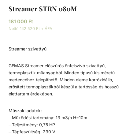
Streamer STRN 080M
181 000
Ft
Nettó 142 520 Ft + ÁFA
Streamer szivattyú
GEMAS Streamer előszűrős önfelszívó szivattyú,
termoplasztik műanyagból. Minden típusú kis méretű
medencéhez telepíthető. Minden eleme korrózióálló,
erősített termoplasztikból készül a tartósság és hosszú
élettartam érdekében.
Műszaki adatok:
– Működési tartomány: 13 m3/h H=10m
– Teljesítmény: 0,75 HP
– Tápfeszültség: 230 V