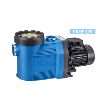
polikarbonát átlátszó fedéllel. Lakossági és közületi
medencék számára fejlesztve, ami 3 méterrel a vízszint
felett is telepíthető. Sósvizes (elektrolizis) rendszerekhez
telepíthető max. 5gr/l só koncetrációig. Műszaki adatok: -
Működési tartomány: 8 m3/h H=10m - Tápfeszültség: 230
V