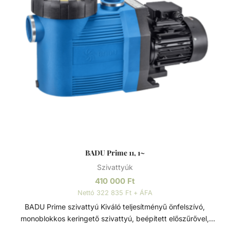
Sósvizes (elektrolizis) rendszerekhez telepíthető max. 5gr/l
só koncetrációig. Alkalmazási terület Úszómedence
vízkeringetés szűrőrendszeren keresztül. A szivattyú
beépíthető max. 2 m-el a vízszint felett, vagy max. 3 m-el
a vízszint alá. Tulajdonságok: - Max 3m-rel a vízszint felé
vagy alá is szerelhető - Szívó és nyomó oldali csatlakozása
2” / 1 1⁄2” - Monoblokkos szivattyú beépített előszűrővel (3l)
- Polikarbonát átlátszó fedél - Sósvizes (elektrolizis)
rendszerekhez telepíthető max. 5gr/l só koncetrációig
Műszaki adatok: - Működési tartomány: 12 m3/h H=10m -
Tápfeszültség: 230 V
BADU Prime 11, 1~
Szivattyúk
410 000
Ft
Nettó 322 835 Ft + ÁFA
BADU Prime szivattyú Kiváló teljesítményű önfelszívó,
monoblokkos keringető szivattyú, beépített előszűrővel,