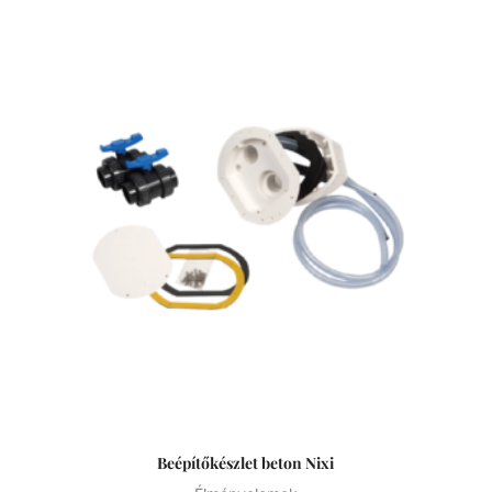
a buborékok áramlásának köszönhetően masszázs
élménnyel vagy hullámfürdővel egészíti ki. Letisztult forma,
egyszerű beépítés és alacsony karbantartási igény jellemzi.
Univerzális beépítő elem fóliás és betonos medencékhez.
Csomag tartalma: - szivattyú - beépítő elem -
vezérlődoboz - 2db D75 golyóscsap Ellenáramoltatók Az
ellenáramoltató berendezés, különösen kis méretű
medencék esetében jó opcionális kiegészítő, hiszen
áramlással szemben, gyakorlatilag egyhelyben teszi
lehetővé használója számára a természetes és a
hosszútávú úszás élményét. Nagy előnye, hogy az úszás
tempóját sajátmagunk alakíthatjuk ki azzal, hogy távolabb,
vagy közelebb úszunk a fúvókákhoz. Számos
teljesítményű ellenáramoltató létezik, így a vásárlás előtt
mindenképp érdemes felmérni a felhasználói igényeket.
Mindemellett, az erős jeteknek köszönhető vízsugár és a
keletkező levegő buborék áramlása is kiváló víz alatti
masszázsélményt nyújt.
Beépítőkészlet beton Nixi