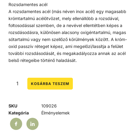
Rozsdamentes acél
A rozsdamentes acél (más néven inox acél) egy magasabb
krómtartalmú acélötvözet, mely ellenállóbb a rozsdával,
foltosodással szemben, de a nevével ellentétben képes a
rozsdásodásra, különösen alacsony oxigéntartalmú, magas
sótartalmú vagy nem szellőző körülmények között. A króm-
oxid passzív réteget képez, ami megelőzi/lassítja a felület
további rozsdásodását, és megakadályozza annak az acél
belső rétegeibe történő haladását.
KOSÁRBA TESZEM
SKU
109026
Kategória
Élményelemek