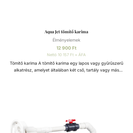
Aqua Jet tömítő karima
Élményelemek
12 900
Ft
Nettó 10 157 Ft + ÁFA
Tömítő karima A tömítő karima egy lapos vagy gyűrűszerű
alkatrész, amelyet általában két cső, tartály vagy más
berendezés csatlakozási pontjánál helyeznek el. A tömítő
karimákat gyakran használják csővezetékek
összekötésére, biztosítva a szoros és tömített kapcsolatot,
fő funkciója, hogy megbízható tömítést biztosítson,
megakadályozva a folyadékok vagy egyéb anyagok
szivárgását.