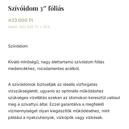
Szívóidom 3″ fóliás
433 000
Ft
Nettó 340 945 Ft + ÁFA
Szívóidom
Kiváló minőségű, nagy élettartamú szívóidom fóliás
medencékhez, rozsdamentes acélból.
A szívóidomok biztosítják az ideális vízforgatás
vízszükségletét, ugyanis az optimális működéshez
szükséges vízellátás ezeken az idomokon keresztül valósul
meg a szivattyú által. Ezzel garantálva a megfelelő
vízmennyiséget olyan kiegészítők működéséhez, mint
például a nyakzuhanyok, vízköpők vagy vízkések.