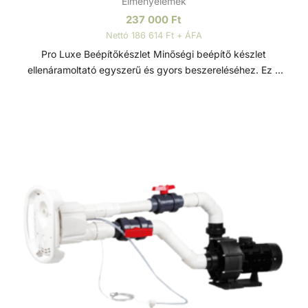
Élményelemek
237 000
Ft
Nettó 186 614 Ft + ÁFA
Pro Luxe Beépítőkészlet Minőségi beépítő készlet
ellenáramoltató egyszerű és gyors beszereléséhez. Ez a
készlet tartalmazza mindazokat az alkatrészeket és
szerelési elemeket, amelyek nélkülözhetetlenek az
ellenáramoltató, medence falába történő szakszerű és
stabil beépítéséhez. Acis Pro Luxe ellenáramoltató
alkatrészcsomag betonos medencékhez, amelyet a
medence szerkezetépítése alkalmával kell beépíteni.
Ellenáramoltatók Az ellenáramoltató berendezés, különösen
kis méretű medencék esetében jó opcionális kiegészítő,
hiszen áramlással szemben, gyakorlatilag egyhelyben teszi
lehetővé használója számára a természetes és a
hosszútávú úszás élményét. Nagy előnye, hogy az úszás
tempóját sajátmagunk alakíthatjuk ki azzal, hogy távolabb,
vagy közelebb úszunk a fúvókákhoz. Számos
teljesítményű ellenáramoltató létezik, így a vásárlás előtt
mindenképp érdemes felmérni a felhasználói igényeket.