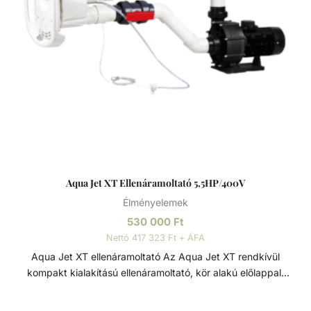
Aqua Jet XT Ellenáramoltató 5,5HP/400V
Élményelemek
530 000
Ft
Nettó 417 323 Ft + ÁFA
Aqua Jet XT ellenáramoltató Az Aqua Jet XT rendkívül
kompakt kialakítású ellenáramoltató, kör alakú előlappal.
Több funkciós, falba építhető ellenáramoltató - minden
medencetípushoz - az egyhelyben úszás élményét a víz és