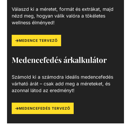
ellenáramoltató berendezés, különösen kis méretű
Válaszd ki a méretet, formát és extrákat, majd
medencék esetében jó opcionális kiegészítő, hiszen
nézd meg, hogyan válik valóra a tökéletes
áramlással szemben, gyakorlatilag egyhelyben teszi
wellness élményed!
lehetővé használója számára a természetes és a
hosszútávú úszás élményét. Nagy előnye, hogy az úszás
tempóját sajátmagunk alakíthatjuk ki azzal, hogy távolabb,
MEDENCE TERVEZŐ
vagy közelebb úszunk a fúvókákhoz. Számos
teljesítményű ellenáramoltató létezik, így a vásárlás előtt
Medencefedés árkalkulátor
mindenképp érdemes felmérni a felhasználói igényeket.
Mindemellett, az erős jeteknek köszönhető vízsugár és a
keletkező levegő buborék áramlása is kiváló víz alatti
Számold ki a számodra ideális medencefedés
masszázsélményt nyújt.
várható árát – csak add meg a méreteket, és
azonnal látod az eredményt!
MEDENCEFEDÉS TERVEZŐ