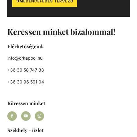
MEDENCEFEDÉS TERVEZŐ
a megmunkálhatóságot, csökkenti a költségeket és fényes
felületet biztosít.
Keressen minket bizalommal!
Elérhetőségeink
info@orkapool.hu
+36 30 58 747 38
+36 30 96 591 04
Kövessen minket
Székhely - üzlet