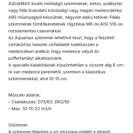
AQUAMAX kiváló minőségű szkimmerek, beton, poliészter
vagy fólia burkolatú közösségi vagy magán medencékhez.
ABS műanyagból készülnek, négyzet alakú tetővel. Fóliás
szkimmerek tömítőkereteinek rögzítése M6-os AISI 316-os
rozsdamentes csavarokkal.
Az Aquamax szkimmer lehetővé teszi, hogy a feszített
víztükörhöz hasonló vízfelületet keletkezzen a
medencében anélkül, hogy medence vályút és
puffertartályt alkalmaznánk.
A speciális kialakításnak köszönhetően a vízszint alig 6 cm-
re van medence peremétől, szemben a klasszikus
szkimmerekkel, ahol 10-15 cm.
Műszaki adatok:
– Csatlakozás: D75/63; D63/50
– Max. 10-15-22 m3/h
Szkimmer
A szkimmer feladata a víz elszívása mellett a lebegő