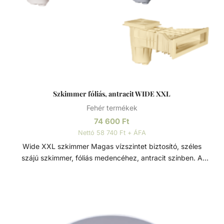
Szkimmer fóliás, antracit WIDE XXL
Fehér termékek
74 600
Ft
Nettó 58 740 Ft + ÁFA
Wide XXL szkimmer Magas vízszintet biztosító, széles
szájú szkimmer, fóliás medencéhez, antracit színben. A
Wide XXL szkimmer 5 cm-el magasabb vízszintet biztosít
egy átlagos szkimmerhez képest. Minden szkimmer modell
ABS műanyagból készül, szkimmer ajtóval és rögzítő
mechanizmussal ellátva a szennyeződések visszaáramlása
ellen. Karimával, tömítésekkel és nemesacél csavarokkal és