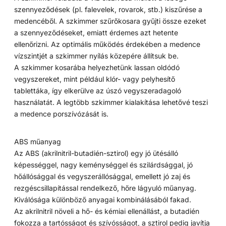
szennyeződések (pl. falevelek, rovarok, stb.) kiszűrése a
medencéből. A szkimmer szűrőkosara gyűjti össze ezeket
a szennyeződéseket, emiatt érdemes azt hetente
ellenőrizni. Az optimális működés érdekében a medence
vízszintjét a szkimmer nyílás közepére állítsuk be.
A szkimmer kosarába helyezhetünk lassan oldódó
vegyszereket, mint például klór- vagy pelyhesítő
tablettáka, így elkerülve az úszó vegyszeradagoló
használatát. A legtöbb szkimmer kialakítása lehetővé teszi
a medence porszívózását is.
ABS műanyag
Az ABS (akrilnitril-butadién-sztirol) egy jó ütésálló
képességgel, nagy keménységgel és szilárdsággal, jó
hőállósággal és vegyszerállósággal, emellett jó zaj és
rezgéscsillapítással rendelkező, hőre lágyuló műanyag.
Kiválósága különböző anyagai kombinálásából fakad.
Az akrilnitril növeli a hő- és kémiai ellenállást, a butadién
fokozza a tartósságot és szívósságot, a sztirol pedig javítja