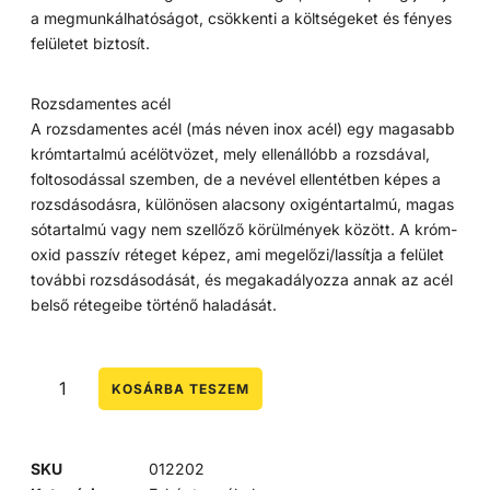
a megmunkálhatóságot, csökkenti a költségeket és fényes
felületet biztosít.
Rozsdamentes acél
A rozsdamentes acél (más néven inox acél) egy magasabb
krómtartalmú acélötvözet, mely ellenállóbb a rozsdával,
foltosodással szemben, de a nevével ellentétben képes a
rozsdásodásra, különösen alacsony oxigéntartalmú, magas
sótartalmú vagy nem szellőző körülmények között. A króm-
oxid passzív réteget képez, ami megelőzi/lassítja a felület
további rozsdásodását, és megakadályozza annak az acél
belső rétegeibe történő haladását.
KOSÁRBA TESZEM
SKU
012202